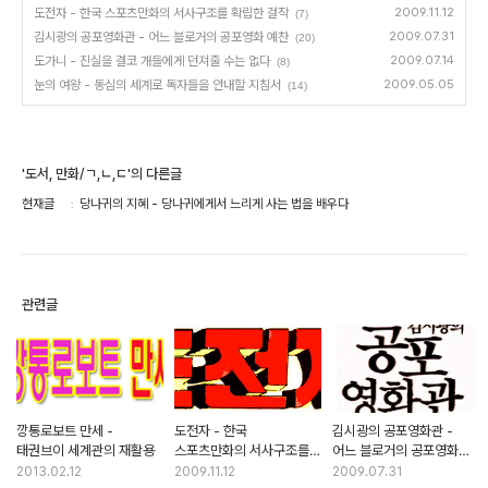
도전자 - 한국 스포츠만화의 서사구조를 확립한 걸작
2009.11.12
(7)
김시광의 공포영화관 - 어느 블로거의 공포영화 예찬
2009.07.31
(20)
도가니 - 진실을 결코 개들에게 던져줄 수는 없다
2009.07.14
(8)
눈의 여왕 - 동심의 세계로 독자들을 안내할 지침서
2009.05.05
(14)
'도서, 만화/ㄱ,ㄴ,ㄷ'의 다른글
현재글
당나귀의 지혜 - 당나귀에게서 느리게 사는 법을 배우다
관련글
깡통로보트 만세 -
도전자 - 한국
김시광의 공포영화관 -
태권브이 세계관의 재활용
스포츠만화의 서사구조를
어느 블로거의 공포영화
확립한 걸작
예찬
2013.02.12
2009.11.12
2009.07.31