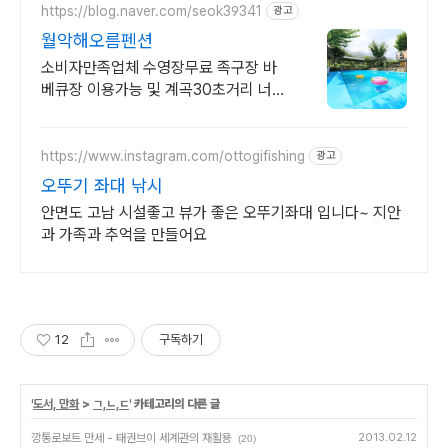
https://blog.naver.com/seok39341
광고
월악해오름펜션
소비자만족업체 수영장무료 족구장 바
베큐장 이용가능 및 계곡30초거리 너른
계곡이 바로앞 30초거리와 시원한 여름
뷰, 수영장까지 지금 클릭하세요
https://www.instagram.com/ottogifishing
광고
오뚜기 좌대 낚시
안면도 고남 시설좋고 뷰가 좋은 오뚜기좌대 입니다~ 지안
과 가족과 추억을 만들어요
12
구독하기
'
도서, 만화
>
ㄱ,ㄴ,ㄷ
' 카테고리의 다른 글
깡통로보트 만세 - 태권브이 세계관의 재활용
2013.02.12
(20)