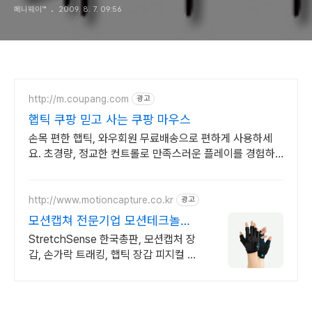
페니웨이™
2009. 8. 7. 09:56
http://m.coupang.com
광고
햅틱 쿠팡 믿고 사는 쿠팡 마우스
손목 편한 햅틱, 와우회원 무료배송으로 편하게 사용하세
요. 초경량, 정교한 컨트롤로 만족스러운 플레이를 경험하
세요.
http://www.motioncapture.co.kr
광고
모션캡쳐 전문기업 모션테크놀로
지
StretchSense 한국총판, 모션캡처 장
갑, 손가락 트래킹, 햅틱 장갑 피지컬 AI
휴머노이드 애니메이션 모션 지원 최적
화