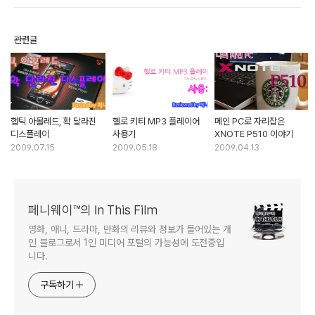
관련글
햅틱 아몰레드, 확 달라진
헬로 키티 MP3 플레이어
메인 PC로 자리잡은
디스플레이
사용기
XNOTE P510 이야기
2009.07.15
2009.05.18
2009.04.13
페니웨이™의 In This Film
영화, 애니, 드라마, 만화의 리뷰와 정보가 들어있는 개
인 블로그로서 1인 미디어 포털의 가능성에 도전중입
니다.
구독하기