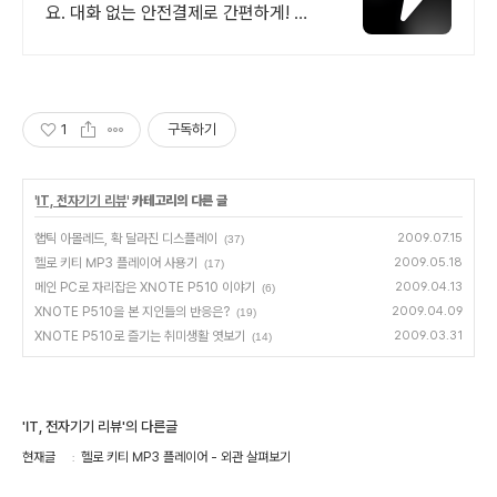
요. 대화 없는 안전결제로 간편하게! 전
국 각지에서 올라오는 전국구 최다 상품
매일 10만 개 이상의 신규 상품 업로드
1
구독하기
'
IT, 전자기기 리뷰
' 카테고리의 다른 글
햅틱 아몰레드, 확 달라진 디스플레이
2009.07.15
(37)
헬로 키티 MP3 플레이어 사용기
2009.05.18
(17)
메인 PC로 자리잡은 XNOTE P510 이야기
2009.04.13
(6)
XNOTE P510을 본 지인들의 반응은?
2009.04.09
(19)
XNOTE P510로 즐기는 취미생활 엿보기
2009.03.31
(14)
'IT, 전자기기 리뷰'의 다른글
현재글
헬로 키티 MP3 플레이어 - 외관 살펴보기