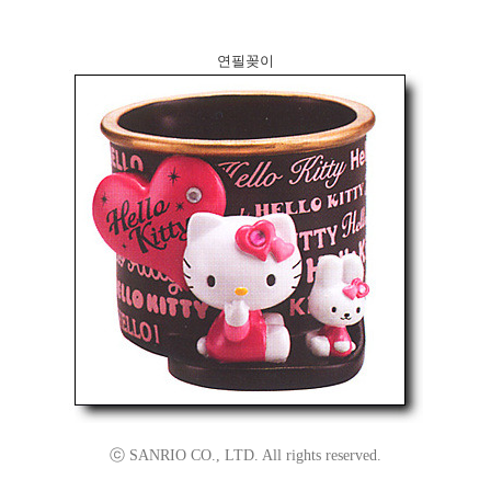
연필꽂이
ⓒ SANRIO CO., LTD. All rights reserved.