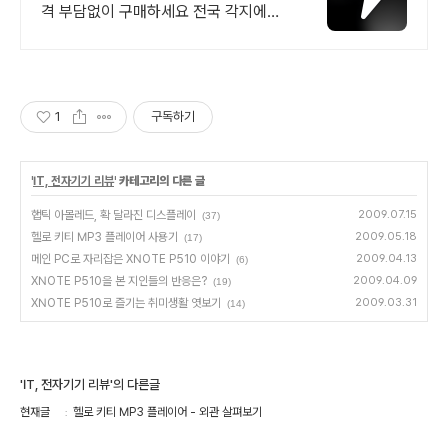
격 부담없이 구매하세요 전국 각지에서
올라오는 전국구 최다 상품 매일 10만
개 이상의 신규 상품 업로드
1
구독하기
'
IT, 전자기기 리뷰
' 카테고리의 다른 글
햅틱 아몰레드, 확 달라진 디스플레이
2009.07.15
(37)
헬로 키티 MP3 플레이어 사용기
2009.05.18
(17)
메인 PC로 자리잡은 XNOTE P510 이야기
2009.04.13
(6)
XNOTE P510을 본 지인들의 반응은?
2009.04.09
(19)
XNOTE P510로 즐기는 취미생활 엿보기
2009.03.31
(14)
'IT, 전자기기 리뷰'의 다른글
현재글
헬로 키티 MP3 플레이어 - 외관 살펴보기