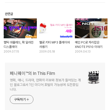
관련글
햅틱 아몰레드, 확 달라진
헬로 키티 MP3 플레이어
메인 PC로 자리잡은
디스플레이
사용기
XNOTE P510 이야기
2009.07.15
2009.05.18
2009.04.13
페니웨이™의 In This Film
영화, 애니, 드라마, 만화의 리뷰와 정보가 들어있는 개
인 블로그로서 1인 미디어 포털의 가능성에 도전중입
니다.
구독하기