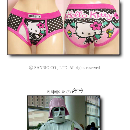
ⓒ SANRIO CO., LTD. All rights reserved.
키티베이더 (?)