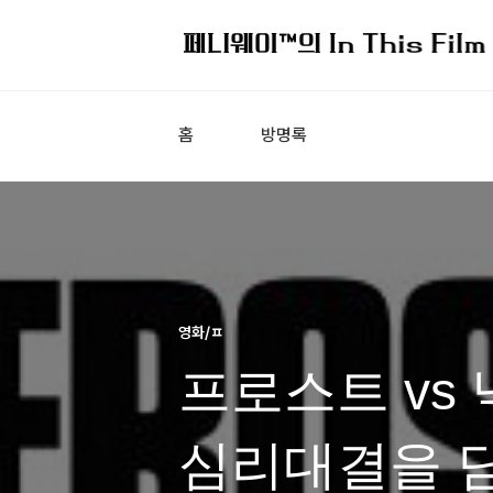
홈
방명록
영화/ㅍ
프로스트 vs 
심리대결을 