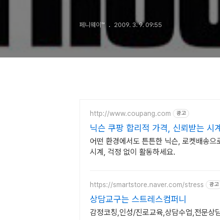
페니웨이™
2009. 3. 9. 09:55
http://www.coupang.com
광고
닉슨 쿠팡 합리적 가격, 신뢰받는 시
어떤 환경에서도 튼튼한 닉슨, 로켓배송으로
시계, 걱정 없이 활동하세요.
https://smartstore.naver.com/stress
광고
상담교구는 스트레스컴퍼니
감정코칭,인성/진로교육,상담수업,전문상담