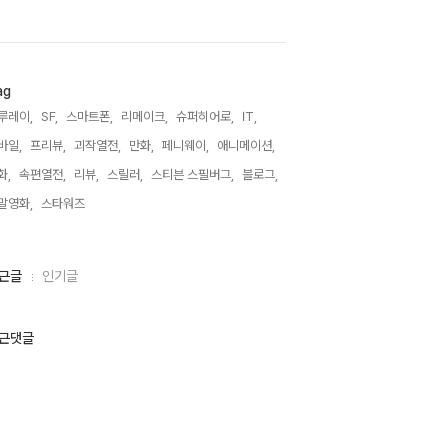
ag
루레이,
SF,
스마트폰,
리메이크,
슈퍼히어로,
IT,
바일,
프리뷰,
괴작열전,
만화,
페니웨이,
애니메이션,
화,
속편열전,
리뷰,
스릴러,
스티븐 스필버그,
블로그,
말영화,
스타워즈,
근글
인기글
근댓글