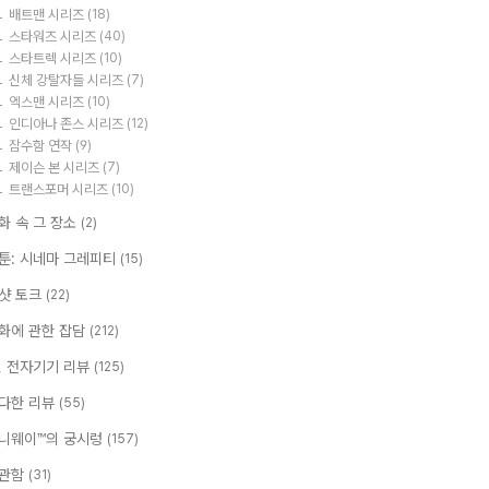
배트맨 시리즈
(18)
스타워즈 시리즈
(40)
스타트렉 시리즈
(10)
신체 강탈자들 시리즈
(7)
엑스맨 시리즈
(10)
인디아나 존스 시리즈
(12)
잠수함 연작
(9)
제이슨 본 시리즈
(7)
트랜스포머 시리즈
(10)
화 속 그 장소
(2)
툰: 시네마 그레피티
(15)
샷 토크
(22)
화에 관한 잡담
(212)
T, 전자기기 리뷰
(125)
다한 리뷰
(55)
니웨이™의 궁시렁
(157)
관함
(31)