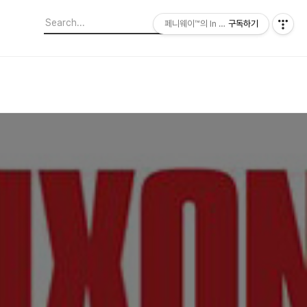
페니웨이™의 In This Film
구독하기