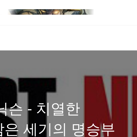
닉슨 - 치열한
담은 세기의 명승부