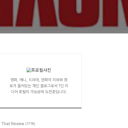
영화, 애니, 드라마, 만화의 리뷰와 정
보가 들어있는 개인 블로그로서 1인 미
디어 포털의 가능성에 도전중입니다.
l That Review
(1718)