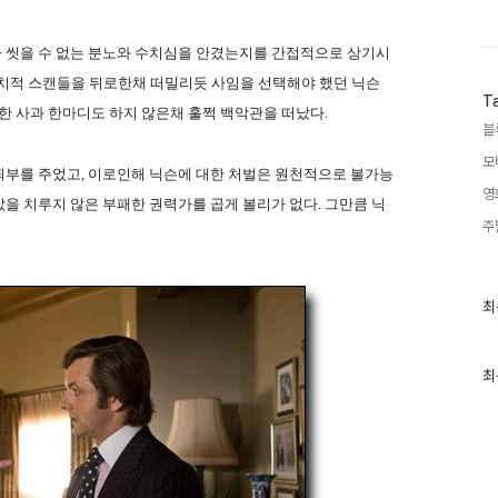
 씻을 수 없는 분노와 수치심을 안겼는지를 간접적으로 상기시
정치적 스캔들을 뒤로한채 떠밀리듯 사임을 선택해야 했던 닉슨
T
한 사과 한마디도 하지 않은채 훌쩍 백악관을 떠났다.
블
모
죄부를 주었고, 이로인해 닉슨에 대한 처벌은 원천적으로 불가능
영
을 치루지 않은 부패한 권력가를 곱게 볼리가 없다. 그만큼 닉
주
최
최
근
글
과
인
최
기
글