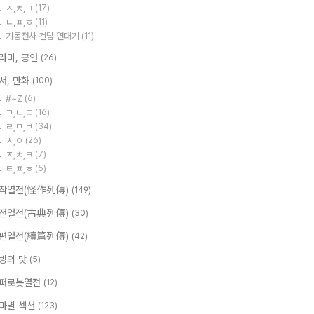
ㅈ,ㅊ,ㅋ
(17)
ㅌ,ㅍ,ㅎ
(11)
기동전사 건담 연대기
(11)
라마, 공연
(26)
서, 만화
(100)
#~Z
(6)
ㄱ,ㄴ,ㄷ
(16)
ㄹ,ㅁ,ㅂ
(34)
ㅅ,ㅇ
(26)
ㅈ,ㅊ,ㅋ
(7)
ㅌ,ㅍ,ㅎ
(5)
작열전(怪作列傳)
(149)
전열전(古典列傳)
(30)
편열전(續篇列傳)
(42)
빙의 맛
(5)
퍼로봇열전
(12)
마별 섹션
(123)