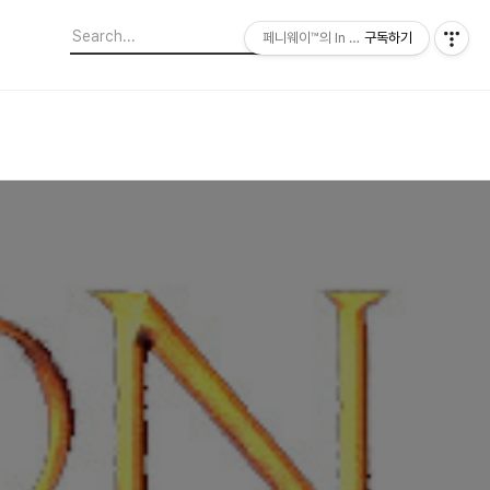
페니웨이™의 In This Film
구독하기