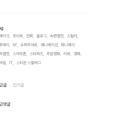
ag
메이크,
프리뷰,
만화,
블로그,
속편열전,
스릴러,
루레이,
SF,
슈퍼히어로,
애니메이션,
페니웨이,
작열전,
스마트폰,
스타워즈,
주말영화,
리뷰,
영화,
바일,
IT,
스티븐 스필버그,
근글
인기글
근댓글