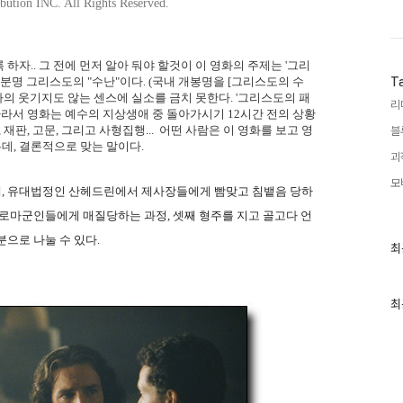
ution INC. All Rights Reserved.
자.. 그 전에 먼저 알아 둬야 할것이 이 영화의 주제는 '그리
 분명 그리스도의 "수난"이다. (국내 개봉명을 [그리스도의 수
T
사의 웃기지도 않는 센스에 실소를 금치 못한다. '그리스도의 패
리
따라서 영화는 예수의 지상생애 중 돌아가시기 12시간 전의 상황
재판, 고문, 그리고 사형집행... 어떤 사람은 이 영화를 보고 영
블
데, 결론적으로 맞는 말이다.
괴
모
, 유대법정인 산헤드린에서 제사장들에게 빰맞고 침뱉음 당하
 로마군인들에게 매질당하는 과정, 셋째 형주를 지고 골고다 언
으로 나눌 수 있다.
최
최
근
글
과
인
최
기
글