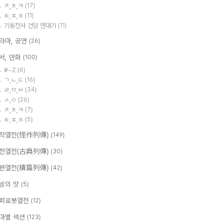
ㅈ,ㅊ,ㅋ
(17)
ㅌ,ㅍ,ㅎ
(11)
기동전사 건담 연대기
(11)
라마, 공연
(26)
서, 만화
(100)
#~Z
(6)
ㄱ,ㄴ,ㄷ
(16)
ㄹ,ㅁ,ㅂ
(34)
ㅅ,ㅇ
(26)
ㅈ,ㅊ,ㅋ
(7)
ㅌ,ㅍ,ㅎ
(5)
작열전(怪作列傳)
(149)
전열전(古典列傳)
(30)
편열전(續篇列傳)
(42)
빙의 맛
(5)
퍼로봇열전
(12)
마별 섹션
(123)