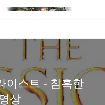
라이스트 - 참혹한
격영상