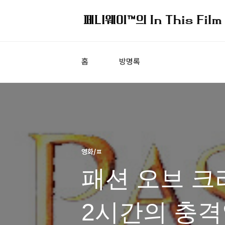
홈
방명록
영화/ㅍ
패션 오브 크
2시간의 충