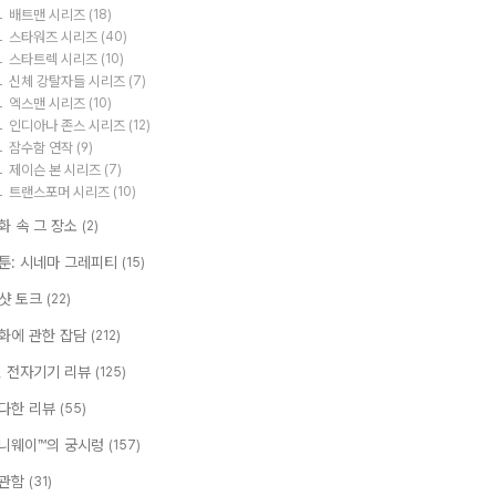
배트맨 시리즈
(18)
스타워즈 시리즈
(40)
스타트렉 시리즈
(10)
신체 강탈자들 시리즈
(7)
엑스맨 시리즈
(10)
인디아나 존스 시리즈
(12)
잠수함 연작
(9)
제이슨 본 시리즈
(7)
트랜스포머 시리즈
(10)
화 속 그 장소
(2)
툰: 시네마 그레피티
(15)
샷 토크
(22)
화에 관한 잡담
(212)
T, 전자기기 리뷰
(125)
다한 리뷰
(55)
니웨이™의 궁시렁
(157)
관함
(31)