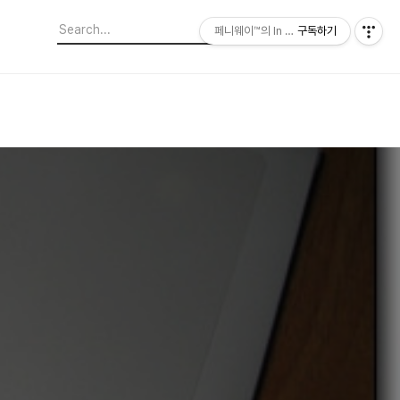
페니웨이™의 In This Film
구독하기