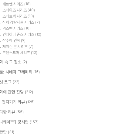
배트맨 시리즈
(18)
스타워즈 시리즈
(40)
스타트렉 시리즈
(10)
신체 강탈자들 시리즈
(7)
엑스맨 시리즈
(10)
인디아나 존스 시리즈
(12)
잠수함 연작
(9)
제이슨 본 시리즈
(7)
트랜스포머 시리즈
(10)
화 속 그 장소
(2)
툰: 시네마 그레피티
(15)
샷 토크
(22)
화에 관한 잡담
(212)
T, 전자기기 리뷰
(125)
다한 리뷰
(55)
니웨이™의 궁시렁
(157)
관함
(31)