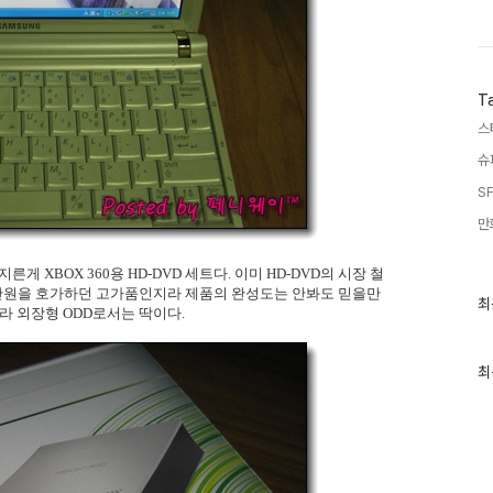
T
스
슈
SF
만
 XBOX 360용 HD-DVD 세트다. 이미 HD-DVD의 시장 철
만원을 호가하던 고가품인지라 제품의 완성도는 안봐도 믿을만
최
최
라 외장형 ODD로서는 딱이다.
근
글
과
인
최
기
글