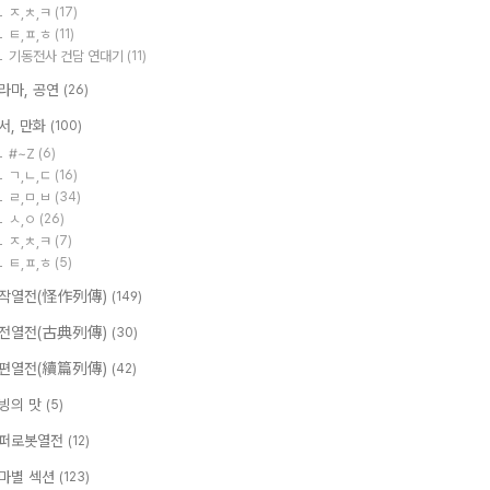
ㅈ,ㅊ,ㅋ
(17)
ㅌ,ㅍ,ㅎ
(11)
기동전사 건담 연대기
(11)
라마, 공연
(26)
서, 만화
(100)
#~Z
(6)
ㄱ,ㄴ,ㄷ
(16)
ㄹ,ㅁ,ㅂ
(34)
ㅅ,ㅇ
(26)
ㅈ,ㅊ,ㅋ
(7)
ㅌ,ㅍ,ㅎ
(5)
작열전(怪作列傳)
(149)
전열전(古典列傳)
(30)
편열전(續篇列傳)
(42)
빙의 맛
(5)
퍼로봇열전
(12)
마별 섹션
(123)