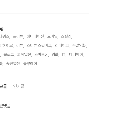
ag
타워즈,
프리뷰,
애니메이션,
모바일,
스릴러,
퍼히어로,
리뷰,
스티븐 스필버그,
리메이크,
주말영화,
,
블로그,
괴작열전,
스마트폰,
영화,
IT,
페니웨이,
화,
속편열전,
블루레이,
근글
인기글
근댓글