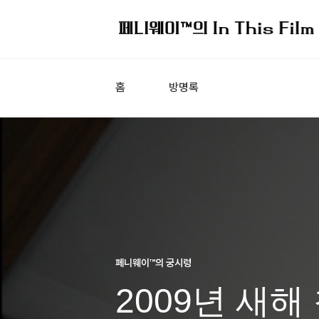
홈
방명록
페니웨이™의 궁시렁
2009년 새해