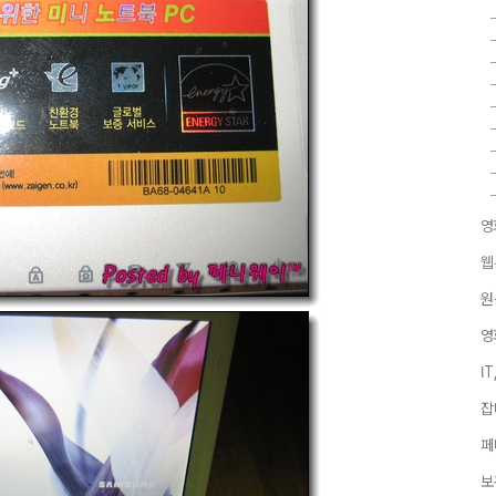
영
웹
원
영
I
잡
페
보