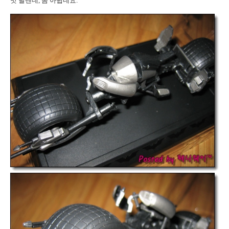
맛 날텐데, 좀 아쉽네요.