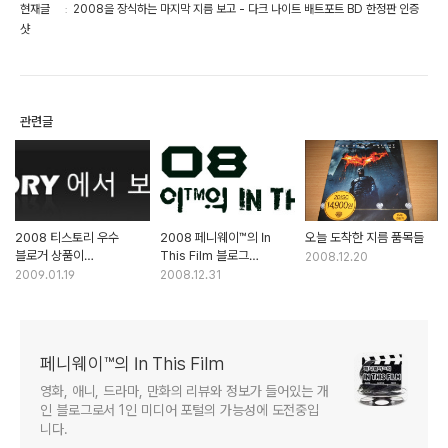
현재글
2008을 장식하는 마지막 지름 보고 - 다크 나이트 배트포트 BD 한정판 인증
샷
관련글
2008 티스토리 우수
2008 페니웨이™의 In
오늘 도착한 지름 품목들
블로거 상품이
This Film 블로그
2008.12.20
도착했습니다!
연말결산
2009.01.19
2008.12.31
페니웨이™의 In This Film
영화, 애니, 드라마, 만화의 리뷰와 정보가 들어있는 개
인 블로그로서 1인 미디어 포털의 가능성에 도전중입
니다.