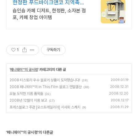
한정판 푸드바이크앤코 지역축제
행사,백화점등 가능
숍인숍 카페 디저트, 한정판, 소자본 점
포, 카페 창업 아이템
1
구독하기
'
페니웨이™의 궁시렁
' 카테고리의 다른 글
2008 티스토리 우수 블로거 상품이 도착했습니다!
2009.01.19
(19)
2008 페니웨이™의 In This Film 블로그 연말결산
2008.12.31
(38)
오늘 도착한 지름 품목들
2008.12.20
(31)
2008년 12월의 지름 보고
2008.12.17
(17)
프레스블로그 주관 [오스트레일리아] 시사회 스케치
2008.11.29
(9)
'페니웨이™의 궁시렁'의 다른글