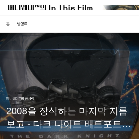
홈
방명록
페니웨이™의 궁시렁
2008을 장식하는 마지막 지름
보고 - 다크 나이트 배트포트
BD 한정판 인증샷