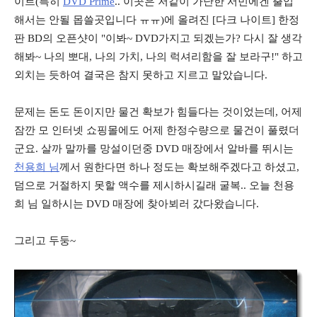
이트(특히
DVD Prime
.. 이곳은 저같이 가난한 서민에겐 출입
해서는 안될 몹쓸곳입니다 ㅠㅠ)에 올려진 [다크 나이트] 한정
판 BD의 오픈샷이 "이봐~ DVD가지고 되겠는가? 다시 잘 생각
해봐~ 나의 뽀대, 나의 가치, 나의 럭셔리함을 잘 보라구!" 하고
외치는 듯하여 결국은 참지 못하고 지르고 말았습니다.
문제는 돈도 돈이지만 물건 확보가 힘들다는 것이었는데, 어제
잠깐 모 인터넷 쇼핑몰에도 어제 한정수량으로 물건이 풀렸더
군요. 살까 말까를 망설이던중 DVD 매장에서 알바를 뛰시는
천용희 님
께서 원한다면 하나 정도는 확보해주겠다고 하셨고,
덤으로 거절하지 못할 액수를 제시하시길래 굴복.. 오늘 천용
희 님 일하시는 DVD 매장에 찾아뵈러 갔다왔습니다.
그리고 두둥~