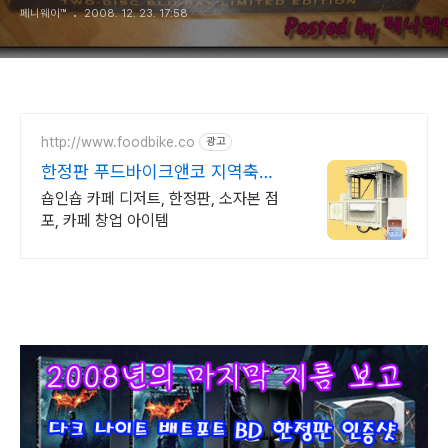
페니웨이™
2008. 12. 23. 17:58
http://www.foodbike.co
광고
한정판 푸드바이크앤코 지역축제
행사,백화점등 가능
숍인숍 카페 디저트, 한정판, 소자본 점
포, 카페 창업 아이템