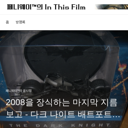
홈
방명록
페니웨이™의 궁시렁
2008을 장식하는 마지막 지름
보고 - 다크 나이트 배트포트
BD 한정판 인증샷