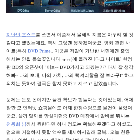
지난번 포스트
를 쓰면서 이쯤해서 올해의 지름은 마무리 할 것
같다고 했었는데요, 역시 그렇겐 못하겠더군요. 영화 관련 사
이트(특히
DVD Prime
.. 이곳은 저같이 가난한 서민에겐 출입
해서는 안될 몹쓸곳입니다 ㅠㅠ)에 올려진 [다크 나이트] 한정
판 BD의 오픈샷이 "이봐~ DVD가지고 되겠는가? 다시 잘 생각
해봐~ 나의 뽀대, 나의 가치, 나의 럭셔리함을 잘 보라구!" 하고
외치는 듯하여 결국은 참지 못하고 지르고 말았습니다.
문제는 돈도 돈이지만 물건 확보가 힘들다는 것이었는데, 어제
잠깐 모 인터넷 쇼핑몰에도 어제 한정수량으로 물건이 풀렸더
군요. 살까 말까를 망설이던중 DVD 매장에서 알바를 뛰시는
천용희 님
께서 원한다면 하나 정도는 확보해주겠다고 하셨고,
덤으로 거절하지 못할 액수를 제시하시길래 굴복.. 오늘 천용