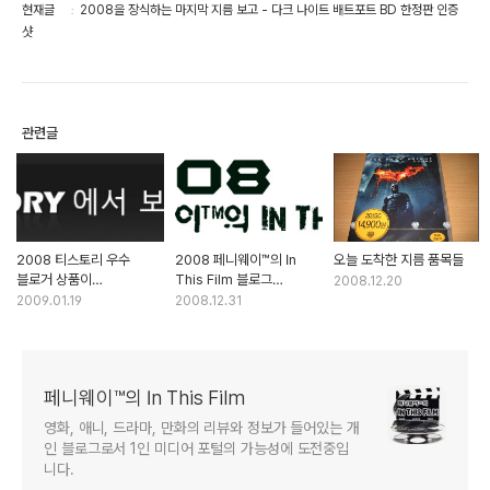
현재글
2008을 장식하는 마지막 지름 보고 - 다크 나이트 배트포트 BD 한정판 인증
샷
관련글
2008 티스토리 우수
2008 페니웨이™의 In
오늘 도착한 지름 품목들
블로거 상품이
This Film 블로그
2008.12.20
도착했습니다!
연말결산
2009.01.19
2008.12.31
페니웨이™의 In This Film
영화, 애니, 드라마, 만화의 리뷰와 정보가 들어있는 개
인 블로그로서 1인 미디어 포털의 가능성에 도전중입
니다.