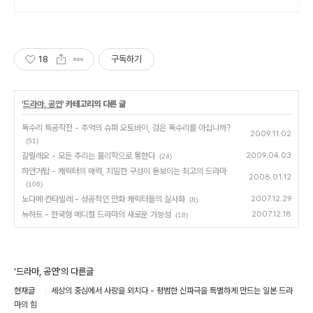
18
구독하기
'
드라마, 공연
' 카테고리의 다른 글
독수리 특공작전 - 추억의 슈퍼 오토바이, 검은 독수리를 아십니까?
2009.11.02
(51)
갈릴레오 - 모든 추리는 물리학으로 통한다
2009.04.03
(24)
하얀거탑 - 캐릭터의 매력, 치밀한 구성이 돋보이는 최고의 드라마
2008.01.12
(106)
노다메 칸타빌레 - 성공적인 만화 캐릭터들의 실사화
2007.12.29
(8)
뉴하트 - 한국형 메디컬 드라마의 새로운 가능성
2007.12.18
(18)
'드라마, 공연'의 다른글
현재글
세상의 중심에서 사랑을 외치다 - 평범한 신파극을 특별하게 만드는 일본 드라
마의 힘