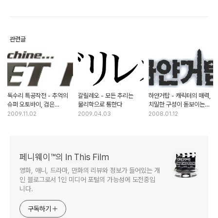
관련글
독수리 특공작전 - 추억의
갈릴레오 - 모든 추리는
하얀거탑 - 캐릭터의 매력,
슈퍼 오토바이, 검은
물리학으로 통한다
치밀한 구성이 돋보이는
독수리를 아십니까?
최고의 드라마
2009.11.02
2009.04.03
2008.01.12
페니웨이™의 In This Film
영화, 애니, 드라마, 만화의 리뷰와 정보가 들어있는 개
인 블로그로서 1인 미디어 포털의 가능성에 도전중입
니다.
구독하기