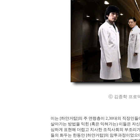
ⓒ 김종학 프로덕션/ M
이는 [하얀거탑]의 주 연령층이 2,30대의 직장
살아가는 방법을 익힌 (혹은 익혀가는) 이들은 자신
심하게 표현해 더럽고 치사한 조직사회의 부조리가 
들의 화두는 한동안 [하얀거탑]의 암투과정이었으며