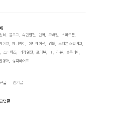
ag
릴러,
블로그,
속편열전,
만화,
모바일,
스마트폰,
메이크,
페니웨이,
애니메이션,
영화,
스티븐 스필버그,
,
스타워즈,
괴작열전,
프리뷰,
IT,
리뷰,
블루레이,
말영화,
슈퍼히어로,
근글
인기글
근댓글