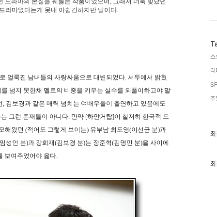
던 드라마의 본질을 꿰뚫는 작품이었으며, 그래서 더욱 빛났던
명 드라마였다는게 못내 아쉽긴하지만 말이다.
T
스
리
로 얼룩진 남녀들의 사랑싸움으로 대변되었다. 서두에서 밝혔
SF
한계를 넘지 못한채 멜로의 비중을 키우는 실수를 되풀이하고야 말
주
성언, 김보경과 같은 매력 넘치는 여배우들이 출연하고 있음에도
 그런 존재들이 아니다. 만약 [하얀거탑]이 철저히 한국적 드
모해왔던 (적어도 그렇게 보이는) 유부남 최도영(이선균 분)과
최
최
근
임성언 분)과 강희재(김보경 분)는 장준혁(김명민 분)을 사이에
글
과
를 보여주었어야 옳다.
인
최
기
글