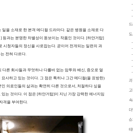
드
일을 소재로 한 본격 메디컬 드라마다. 같은 병원을 소재로 다
도
희] 등과는 분명한 차별성이 돋보이는 작품인 것이다. [하얀거탑]
로 시청자들의 정신을 사로잡는다. 곧이어 전개되는 일련의 과
는 전혀 다르다.
 다른 회사들과 무엇하나 다를바 없는 암투와 배신, 증오로 얼
묘사하고 있는 것이다. 그 점은 특히나 그간 메디컬(을 표방한)
괴
뿐인 의료인들의 삶과는 확연히 다른 것으로서, 처절하다 싶을
고
있는 것이다. 이 점은 [하얀거탑]이 지닌 가장 강력한 에너지임
속
 자격을 부여한다.
더
슈
테