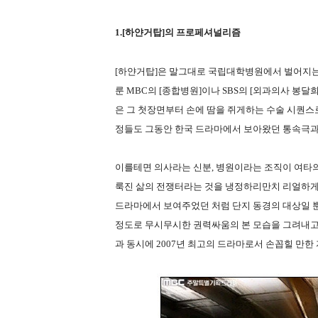
1.[하얀거탑]의 프로페셔널리즘
[하얀거탑]은 말그대로 국립대학병원에서 벌어지는 
룬 MBC의 [종합병원]이나 SBS의 [외과의사 봉달
은 그 첫장면부터 손에 땀을 쥐게하는 수술 시퀀스
정들도 그동안 한국 드라마에서 보아왔던 통속극과
이를테면 의사라는 신분, 병원이라는 조직이 여타의
룩진 삶의 전쟁터라는 것을 냉정하리만치 리얼하게 
드라마에서 보여주었던 처럼 단지 동경의 대상일 
정도로 무시무시한 권력싸움의 본 모습을 그려내고 
과 동시에 2007년 최고의 드라마로서 손꼽힐 만한