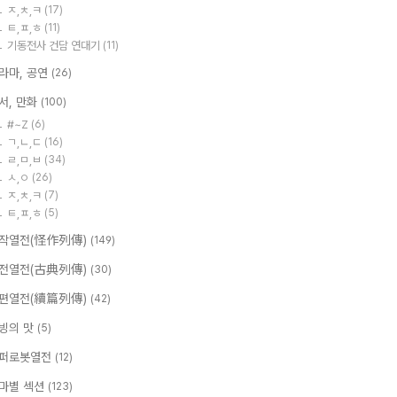
ㅈ,ㅊ,ㅋ
(17)
ㅌ,ㅍ,ㅎ
(11)
기동전사 건담 연대기
(11)
라마, 공연
(26)
서, 만화
(100)
#~Z
(6)
ㄱ,ㄴ,ㄷ
(16)
ㄹ,ㅁ,ㅂ
(34)
ㅅ,ㅇ
(26)
ㅈ,ㅊ,ㅋ
(7)
ㅌ,ㅍ,ㅎ
(5)
작열전(怪作列傳)
(149)
전열전(古典列傳)
(30)
편열전(續篇列傳)
(42)
빙의 맛
(5)
퍼로봇열전
(12)
마별 섹션
(123)