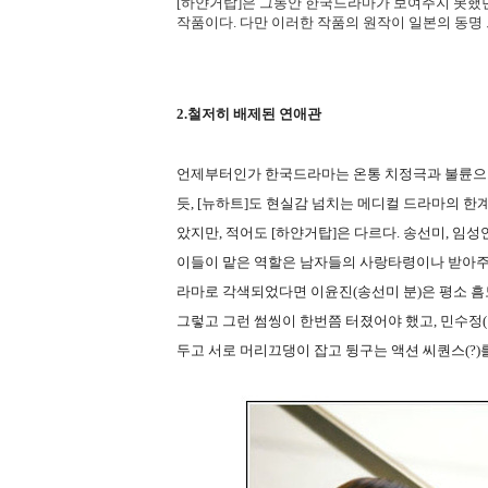
[하얀거탑]은 그동안 한국드라마가 보여주지 못했
작품이다. 다만 이러한 작품의 원작이 일본의 동
2.철저히 배제된 연애관
언제부터인가 한국드라마는 온통 치정극과 불륜으
듯, [뉴하트]도 현실감 넘치는 메디컬 드라마의 
았지만, 적어도 [하얀거탑]은 다르다. 송선미, 임
이들이 맡은 역할은 남자들의 사랑타령이나 받아주는
라마로 각색되었다면 이윤진(송선미 분)은 평소 흠
그렇고 그런 썸씽이 한번쯤 터졌어야 했고, 민수정(
두고 서로 머리끄댕이 잡고 뒹구는 액션 씨퀀스(?)