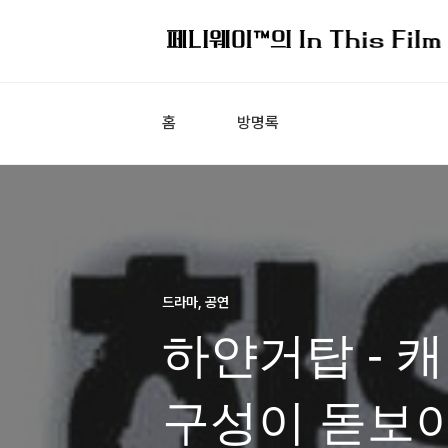
홈
방명록
드라마, 공연
하얀거탑 - 
구성이 돋보