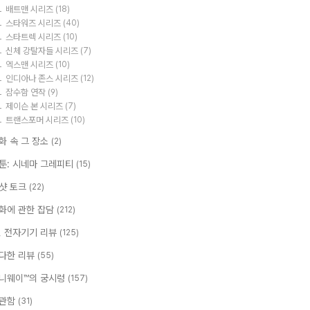
배트맨 시리즈
(18)
스타워즈 시리즈
(40)
스타트렉 시리즈
(10)
신체 강탈자들 시리즈
(7)
엑스맨 시리즈
(10)
인디아나 존스 시리즈
(12)
잠수함 연작
(9)
제이슨 본 시리즈
(7)
트랜스포머 시리즈
(10)
화 속 그 장소
(2)
툰: 시네마 그레피티
(15)
샷 토크
(22)
화에 관한 잡담
(212)
T, 전자기기 리뷰
(125)
다한 리뷰
(55)
니웨이™의 궁시렁
(157)
관함
(31)