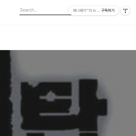
페니웨이™의 In This Film
구독하기