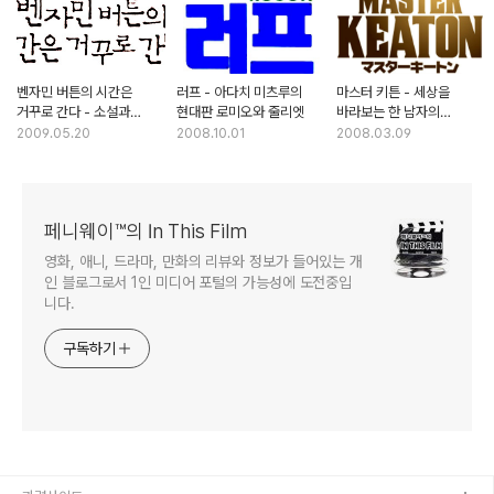
벤자민 버튼의 시간은
러프 - 아다치 미츠루의
마스터 키튼 - 세상을
거꾸로 간다 - 소설과
현대판 로미오와 줄리엣
바라보는 한 남자의
영화의 몇가지 차이점
휴머니즘적 시선
2009.05.20
2008.10.01
2008.03.09
페니웨이™의 In This Film
영화, 애니, 드라마, 만화의 리뷰와 정보가 들어있는 개
인 블로그로서 1인 미디어 포털의 가능성에 도전중입
니다.
구독하기