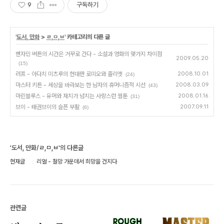
9
구독하기
'
도서, 만화
>
ㄹ,ㅁ,ㅂ
' 카테고리의 다른 글
벤자민 버튼의 시간은 거꾸로 간다 - 소설과 영화의 몇가지 차이점
2009.05.20
(15)
러프 - 아다치 미츠루의 현대판 로미오와 줄리엣
2008.10.01
(24)
마스터 키튼 - 세상을 바라보는 한 남자의 휴머니즘적 시선
2008.03.09
(43)
마린블루스 - 유머와 재치가 넘치는 사랑스런 웹툰
2008.01.16
(31)
브이 - 태권브이의 슬픈 부활
2007.09.11
(6)
'도서, 만화/ㄹ,ㅁ,ㅂ'의 다른글
현재글
리얼 - 절망 가운데서 희망을 건지다
관련글