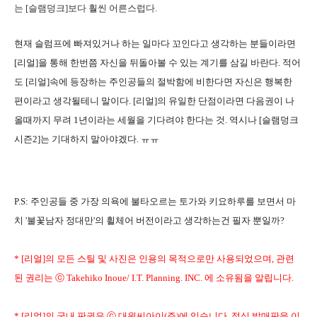
는 [슬램덩크]보다 훨씬 어른스럽다.
현재 슬럼프에 빠져있거나 하는 일마다 꼬인다고 생각하는 분들이라면
[리얼]을 통해 한번쯤 자신을 뒤돌아볼 수 있는 계기를 삼길 바란다. 적어
도 [리얼]속에 등장하는 주인공들의 절박함에 비한다면 자신은 행복한
편이라고 생각될테니 말이다. [리얼]의 유일한 단점이라면 다음권이 나
올때까지 무려 1년이라는 세월을 기다려야 한다는 것. 역시나 [슬램덩크
시즌2]는 기대하지 말아야겠다. ㅠㅠ
P.S: 주인공들 중 가장 의욕에 불타오르는 토가와 키요하루를 보면서 마
치 '불꽃남자 정대만'의 휠체어 버전이라고 생각하는건 필자 뿐일까?
* [리얼]의 모든 스틸 및 사진은 인용의 목적으로만 사용되었으며, 관련
된 권리는 ⓒ Takehiko Inoue/ I.T. Planning. INC. 에 소유됨을 알립니다.
* [리얼]의 국내 판권은 ⓒ 대원씨아이(주)에 있습니다. 정식 발매판을 이