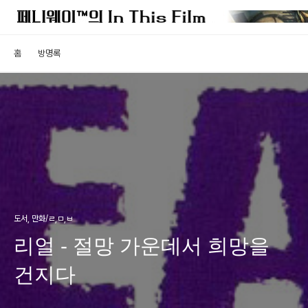
홈
방명록
도서, 만화/ㄹ,ㅁ,ㅂ
리얼 - 절망 가운데서 희망을
건지다