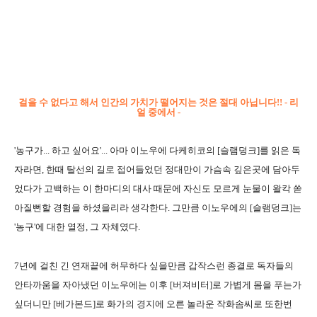
걸을 수 없다고 해서 인간의 가치가 떨어지는 것은 절대 아닙니다!! - 리
얼 중에서 -
'농구가... 하고 싶어요'... 아마 이노우에 다케히코의 [슬램덩크]를 읽은 독
자라면, 한때 탈선의 길로 접어들었던 정대만이 가슴속 깊은곳에 담아두
었다가 고백하는 이 한마디의 대사 때문에 자신도 모르게 눈물이 왈칵 쏟
아질뻔할 경험을 하셨을리라 생각한다. 그만큼 이노우에의 [슬램덩크]는
'농구'에 대한 열정, 그 자체였다.
7년에 걸친 긴 연재끝에 허무하다 싶을만큼 갑작스런 종결로 독자들의
안타까움을 자아냈던 이노우에는 이후 [버져비터]로 가볍게 몸을 푸는가
싶더니만 [베가본드]로 화가의 경지에 오른 놀라운 작화솜씨로 또한번