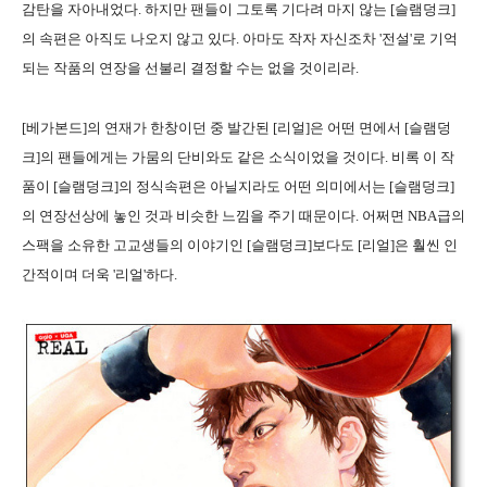
감탄을 자아내었다. 하지만 팬들이 그토록 기다려 마지 않는 [슬램덩크]
의 속편은 아직도 나오지 않고 있다. 아마도 작자 자신조차 '전설'로 기억
되는 작품의 연장을 선불리 결정할 수는 없을 것이리라.
[베가본드]의 연재가 한창이던 중 발간된 [리얼]은 어떤 면에서 [슬램덩
크]의 팬들에게는 가뭄의 단비와도 같은 소식이었을 것이다. 비록 이 작
품이 [슬램덩크]의 정식속편은 아닐지라도 어떤 의미에서는 [슬램덩크]
의 연장선상에 놓인 것과 비슷한 느낌을 주기 때문이다. 어쩌면 NBA급의
스팩을 소유한 고교생들의 이야기인 [슬램덩크]보다도 [리얼]은 훨씬 인
간적이며 더욱 '리얼'하다.