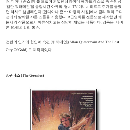
[인디아나 존스]의 롤 모델이 되었던 H 라이더 해가드의 소설 속 주인공
'알란 쿼터메인'을 등장시킨 아류작. 당시 TV 미니시리즈로 주가를 올렸
던 리처드 챔벌레인과 [인디아나 존스: 마궁의 사원]에서 윌리 역의 오디
션에서 탈락한 샤론 스톤을 기용했다. B급영화를 전문으로 제작했던 캐
논사의 작품으로서 아류작치고는 상당히 재밌는 작품이다. 감독은 [나바
론 요새]의 J. 리 톰슨.
전편의 인기에 힘입어 속편 [쿼터메인](Allan Quatermain And The Lost
City Of Gold) 도 제작되었다.
3.구니스 (The Goonies)