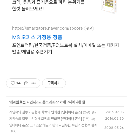
코믹, 웃음과 즐거움으로 파티 분위기를
한껏 올려보세요!
https://smartstore.naver.com/sbcore
광고
MS 오피스 가정용 정품
포인트적립/한국정품/PC,노트북 설치/이메일 또는 패키지
발송/게임용 주변기기
14
구독하기
'
테마별 섹션
>
인디아나 존스 시리즈
' 카테고리의 다른 글
게임속의 결투 - 김형배 화백의 만화판 [인디아나 존스] (2부)
2016.07.05
(8)
게임속의 결투 - 김형배 화백의 만화판 [인디아나 존스] (1부)
2016.06.20
(3)
인디아나 존스: 크리스탈 해골의 왕국 - 진부한 속편의 전형적 한계
2008.05.26
(87)