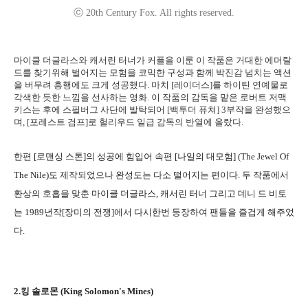
ⓒ 20th Century Fox. All rights reserved.
마이클 더글라스와 캐서린 터너가 커플을 이룬 이 작품은 거대한 에머랄
드를 찾기위해 벌어지는 모험을 코믹한 구성과 함께 박진감 넘치는 액션
을 버무려 흥행에도 크게 성공했다. 마치 [레이더스]를 하이틴 연예물로
각색한 듯한 느낌을 선사하는 영화. 이 작품의 감독을 맡은 로버트 저맥
키스는 후에 스필버그 사단에 발탁되어 [백투더 퓨쳐] 3부작을 완성했으
며, [포레스트 검프]로 헐리우드 일급 감독의 반열에 올랐다.
한편 [로맨싱 스톤]의 성공에 힘입어 속편 [나일의 대모험] (The Jewel Of
The Nile)도 제작되었으나 완성도는 다소 떨어지는 편이다. 두 작품에서
환상의 호흡을 맞춘 마이클 더글라스, 캐서린 터너 그리고 데니 드 비토
는 1989년작[장미의 전쟁]에서 다시한번 등장하여 팬들을 즐겁게 해주었
다.
2.킹 솔로몬 (King Solomon's Mines)