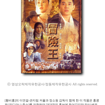
ⓒ 영성오락제작유한공사/정동제작유한공사 All rights reserved.
[황비홍]의 이연걸-관지림 커플과 정소동 감독이 함께 한 이 작품은 홍콩
판 [인디아나 존스]를 자청하며 대대적인 홍보에 들어갔지만 막상 배우