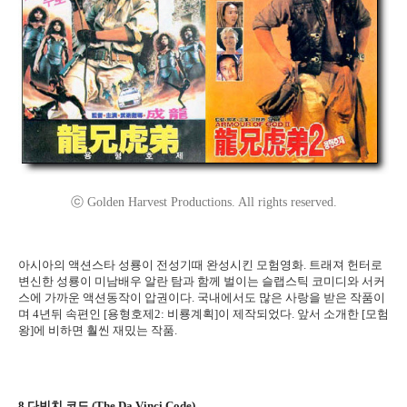
ⓒ Golden Harvest Productions. All rights reserved.
아시아의 액션스타 성룡이 전성기때 완성시킨 모험영화. 트래져 헌터로
변신한 성룡이 미남배우 알란 탐과 함께 벌이는 슬랩스틱 코미디와 서커
스에 가까운 액션동작이 압권이다. 국내에서도 많은 사랑을 받은 작품이
며 4년뒤 속편인 [용형호제2: 비룡계획]이 제작되었다. 앞서 소개한 [모험
왕]에 비하면 훨씬 재밌는 작품.
8.다빈치 코드 (The Da Vinci Code)