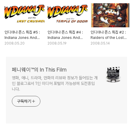
인디아나 존스 특집 #5 :
인디아나 존스 특집 #4 :
인디아나 존스 특집 #2 :
Indiana Jones And
Indiana Jones And
Raiders of the Lost
The Last Crusade
The Temple Of Doom
Ark (레이더스) - 2부
2008.05.20
2008.05.19
2008.05.14
(인디아나 존스: 최후의
(인디아나 존스: 마궁의
성전)
사원) - 2부
페니웨이™의 In This Film
영화, 애니, 드라마, 만화의 리뷰와 정보가 들어있는 개
인 블로그로서 1인 미디어 포털의 가능성에 도전중입
니다.
구독하기