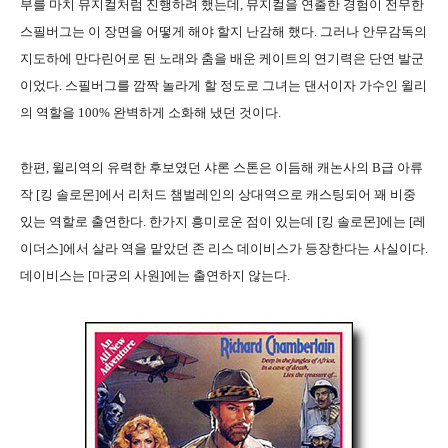
부를 마치 뮤지컬처럼 진행하려 했는데, 뮤지컬을 연출한 경험이 전무한
스필버그는 이 장면을 어떻게 해야 할지 난감해 했다. 그러나 안무감독의
지도하에 만다린어로 된 노래와 춤을 배운 케이트의 연기력은 단연 발군
이었다. 스필버그를 깜짝 놀라게 할 정도로 그녀는 댄서이자 가수인 윌리
의 역할을 100% 완벽하게 소화해 냈던 것이다.
한편, 윌리역의 유력한 후보였던 샤론 스톤은 이듬해 캐논사의 B급 아류
작 [킹 솔로몬]에서 리처드 챔벌레인의 상대역으로 캐스팅되어 꽤 비중
있는 역할로 출연한다. 한가지 흥미로운 점이 있는데 [킹 솔로몬]에는 [레
이더스]에서 살라 역을 맡았던 존 리스 데이비스가 등장한다는 사실이다.
데이비스는 [마궁의 사원]에는 출연하지 않는다.