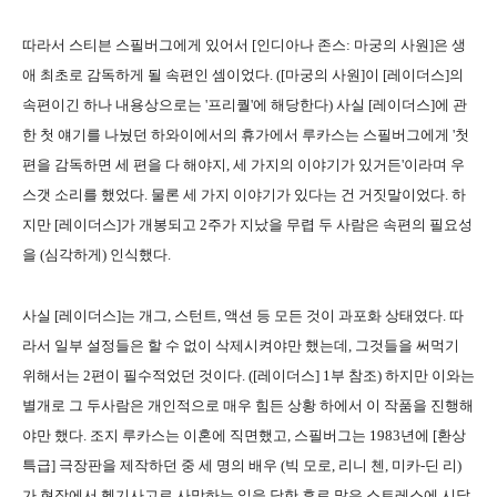
따라서 스티븐 스필버그에게 있어서 [인디아나 존스: 마궁의 사원]은 생
애 최초로 감독하게 될 속편인 셈이었다. ([마궁의 사원]이 [레이더스]의
속편이긴 하나 내용상으로는 '프리퀄'에 해당한다) 사실 [레이더스]에 관
한 첫 얘기를 나눴던 하와이에서의 휴가에서 루카스는 스필버그에게 '첫
편을 감독하면 세 편을 다 해야지, 세 가지의 이야기가 있거든'이라며 우
스갯 소리를 했었다. 물론 세 가지 이야기가 있다는 건 거짓말이었다. 하
지만 [레이더스]가 개봉되고 2주가 지났을 무렵 두 사람은 속편의 필요성
을 (심각하게) 인식했다.
사실 [레이더스]는 개그, 스턴트, 액션 등 모든 것이 과포화 상태였다. 따
라서 일부 설정들은 할 수 없이 삭제시켜야만 했는데, 그것들을 써먹기
위해서는 2편이 필수적었던 것이다. ([레이더스] 1부 참조) 하지만 이와는
별개로 그 두사람은 개인적으로 매우 힘든 상황 하에서 이 작품을 진행해
야만 했다. 조지 루카스는 이혼에 직면했고, 스필버그는 1983년에 [환상
특급] 극장판을 제작하던 중 세 명의 배우 (빅 모로, 리니 첸, 미카-딘 리)
가 현장에서 헬기사고로 사망하는 일을 당한 후로 많은 스트레스에 시달