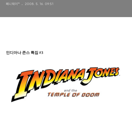
페니웨이™
2008. 5. 16. 09:51
마궁의 사원) - 1부
인디아나 존스 특집 #3