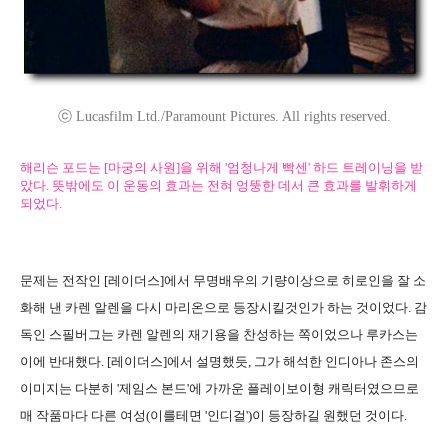
ⓒ Lucasfilm Ltd./Paramount Pictures. All rights reserved.
해리슨 포드는 [마궁의 사원]을 위해 '엄청나게 빡센' 하드 트레이닝을 받
았다. 뜻밖에도 이 운동의 효과는 전혀 엉뚱한 데서 큰 효과를 발휘하게
되었다.
문제는 전작인 [레이더스]에서 무명배우의 기량이상으로 히로인을 잘 소
화해 낸 카렌 알렌을 다시 마리온으로 등장시킬것인가 하는 것이었다. 감
독인 스필버그는 카렌 알렌의 재기용을 찬성하는 쪽이었으나 루카스는
이에 반대했다. [레이더스]에서 설명했듯, 그가 해석한 인디아나 존스의
이미지는 다분히 '제임스 본드'에 가까운 플레이보이형 캐릭터였으므로
매 작품마다 다른 여성(이를테면 '인디걸')이 등장하길 원했던 것이다.