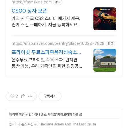
https://farmskins.com
광고
CSGO 상자 오픈
가입 시 무료 CS2 스타터 패키지 제공.
쉽게 스킨 구매하기. 지금 등록하세요!
https://map.naver.com/p/entry/place/1002877828
광고
프라이빗 무료스파족욕감성숙소
제주 돌담감성, 반려견 환영
온수무료 프라이빗 족욕 스파. 반려견
동반 가능, 우리 가족만을 위한 힐링공
간. 제주 이주 10년차 부부가 직접 짓고
꾸민 정성 가득 감성 스테이, 야외 바베
큐
7
구독하기
'
테마별 섹션
>
인디아나 존스 시리즈
' 카테고리의 다른 글
인디아나 존스 특집 #5 : Indiana Jones And The Last Crusa