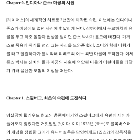
Chapter 0. 인디아나 존스: 마궁의 사원
[레이더스]의 세계적인 히트로 3년만에 제작된 속편. 이번에는 인디아나
존스가 예정에도 없던 사건에 휘말리게 된다. 상하이에서 누르하치의 유
물을 두고 라오 일당과 협상을 벌이던 존스 박사가 음모에 빠진다. 가까
스로 죽음의 위기를 넘긴 그는 자신을 도와준 윌리, 쇼티와 함께 비행기
를 타고 탈출하다가 불시착해 티베트의 어느 외딴 마을에 도착한다. 이제
존스 박사는 신비의 돌과 마궁의 사원에 억압된 마을의 어린이들을 되찾
기 위해 음산한 모험의 여정을 떠난다.
Chapter 1. 스필버그, 최초의 속편에 도전하다.
명실공히 헐리우드 최고의 흥행메이커인 스필버그에게 속편의 제의가
들어오지 않았다면 거짓말일 것이다. 이미 1975년 [죠스]로 블록버스터
의 개념을 정립한 그에게 유니버셜측은 당연하게도 [죠스2]의 감독직을