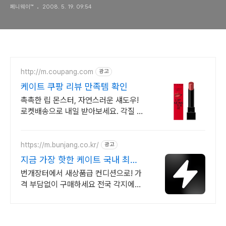
페니웨이™
2008. 5. 19. 09:54
마궁의 사원) - 2부
http://m.coupang.com
광고
케이트 쿠팡 리뷰 만족템 확인
촉촉한 립 몬스터, 자연스러운 섀도우!
로켓배송으로 내일 받아보세요. 각질 부
각 없이 맑게 발리는 립! 얇은 젤 펜슬로
섬세한 눈매 완성.
https://m.bunjang.co.kr/
광고
지금 가장 핫한 케이트 국내 최대
브랜드 중고거래
번개장터에서 새상품급 컨디션으로! 가
격 부담없이 구매하세요 전국 각지에서
올라오는 전국구 최다 상품 매일 10만
개 이상의 신규 상품 업로드