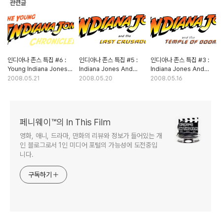
관련글
인디아나 존스 특집 #6 :
인디아나 존스 특집 #5 :
인디아나 존스 특집 #3 :
Young Indiana Jones
Indiana Jones And
Indiana Jones And
Chronocles (영 인디아나
The Last Crusade
The Temple Of Doom
2008.05.21
2008.05.20
2008.05.16
존스)
(인디아나 존스: 최후의
(인디아나 존스: 마궁의
성전)
사원) - 1부
페니웨이™의 In This Film
영화, 애니, 드라마, 만화의 리뷰와 정보가 들어있는 개
인 블로그로서 1인 미디어 포털의 가능성에 도전중입
니다.
구독하기