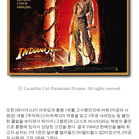
ⓒ Lucasfilm Ltd./Paramount Pictures. All rights reserved.
또한 [레이더스]가 여유있게 흥행 1위를 고수했던것에 비해 [마궁의 사
원]은 개봉 2주차에 [스타트렉3]의 역풍을 맞고 2위로 내려앉는 등 불안
한 출발을 보이면서 뒤이어 [그렘린]과 [고스트 버스터]라는 복병의 출연
으로 흥행에 있어서 상당한 고전을 했다. 결국 1984년 한해만을 볼때 최
고의 승자는 2억 3천만 달러를 벌어들인 [비벌리힐스 캅]이었으며, [마궁
의 사원]은 고작 3위에 그쳤다.