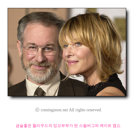
ⓒ comingsoon.net All rights reserved.
금슬좋은 헐리우드의 잉꼬부부가 된 스필버그와 케이트 캡쇼.