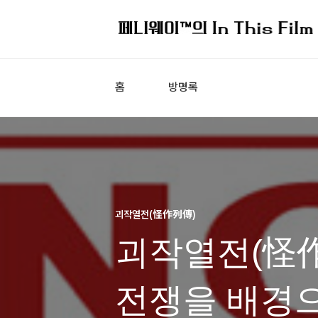
홈
방명록
괴작열전(怪作列傳)
괴작열전(怪作列傳
전쟁을 배경으