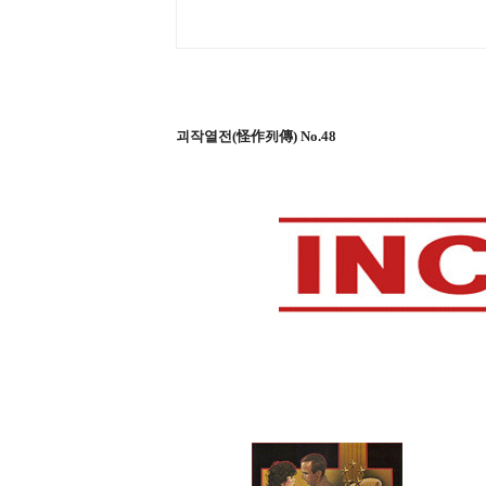
괴작열전(怪作列傳) No.48