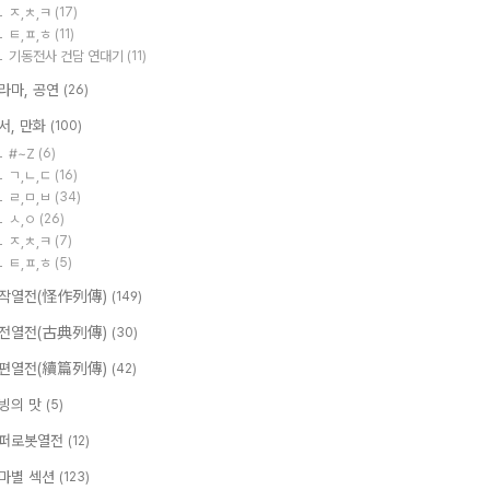
ㅈ,ㅊ,ㅋ
(17)
ㅌ,ㅍ,ㅎ
(11)
기동전사 건담 연대기
(11)
라마, 공연
(26)
서, 만화
(100)
#~Z
(6)
ㄱ,ㄴ,ㄷ
(16)
ㄹ,ㅁ,ㅂ
(34)
ㅅ,ㅇ
(26)
ㅈ,ㅊ,ㅋ
(7)
ㅌ,ㅍ,ㅎ
(5)
작열전(怪作列傳)
(149)
전열전(古典列傳)
(30)
편열전(續篇列傳)
(42)
빙의 맛
(5)
퍼로봇열전
(12)
마별 섹션
(123)