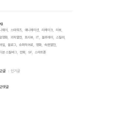
ag
니웨이,
스타워즈,
애니메이션,
리메이크,
리뷰,
말영화,
괴작열전,
프리뷰,
IT,
블루레이,
스릴러,
바일,
블로그,
슈퍼히어로,
영화,
속편열전,
티븐 스필버그,
만화,
SF,
스마트폰,
근글
인기글
근댓글