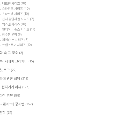
배트맨 시리즈
(18)
스타워즈 시리즈
(40)
스타트렉 시리즈
(10)
신체 강탈자들 시리즈
(7)
엑스맨 시리즈
(10)
인디아나 존스 시리즈
(12)
잠수함 연작
(9)
제이슨 본 시리즈
(7)
트랜스포머 시리즈
(10)
화 속 그 장소
(2)
툰: 시네마 그레피티
(15)
샷 토크
(22)
화에 관한 잡담
(212)
T, 전자기기 리뷰
(125)
다한 리뷰
(55)
니웨이™의 궁시렁
(157)
관함
(31)