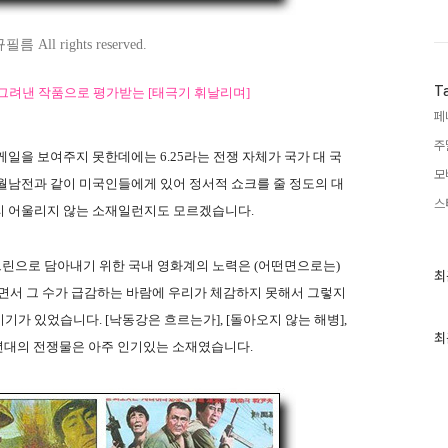
 All rights reserved.
T
그려낸 작품으로 평가받는 [태극기 휘날리며]
페
주
일을 보여주지 못한데에는 6.25라는 전쟁 자체가 국가 대 국
모
월남전과 같이 미국인들에게 있어 정서적 쇼크를 줄 정도의 대
스
리 어울리지 않는 소재일런지도 모르겠습니다.
린으로 담아내기 위한 국내 영화계의 노력은 (어떤면으로는)
최
최
근
들면서 그 수가 급감하는 바람에 우리가 체감하지 못해서 그렇지
글
가 있었습니다. [낙동강은 흐르는가], [돌아오지 않는 해병],
과
인
최
0년대의 전쟁물은 아주 인기있는 소재였습니다.
기
글