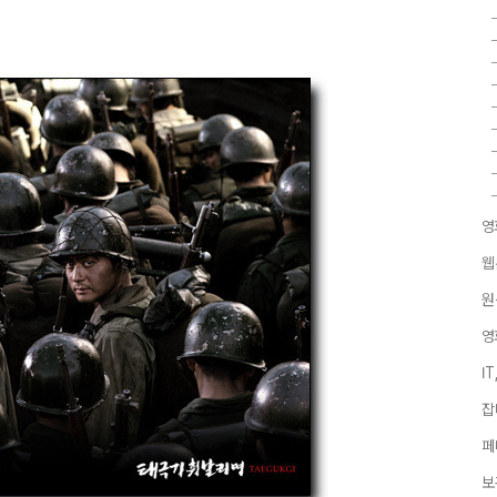
영
웹
원
영
I
잡
페
보