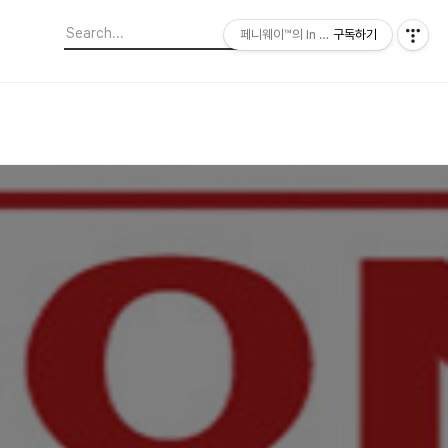
페니웨이™의 In This Film
구독하기