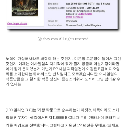
ⓒ ebay.com All rights reserved.
노력이 가상해서라도 봐줘야 하는 것인지.. 미운정 고운정이 들어서 그런
것인지, 이제는 어사일럼의 차기작이 뭐가 될지 궁금해 미칠지경이라면
이거 뭔가 문제있는거 아닌가요? 사실 괴작열전에 이같은 B급 비디오영
화를 소개한다는게 어찌보면 반칙일지도 모르겠습니다만, 어사일럼의
작품만큼은 그 철저한 짝퉁 정신이 존경스러워서 도저히 그냥 넘어갈 수
가 없다는..
[100 밀리언 B.C]는 '기왕 짝퉁으로 승부하는거 까짓것 제목이라도 스케
일을 키우자'는 생각에서인지 [10000 B.C]보다 무려 만배나 더 오래된 시
기를 배경으로 선택합니다. 그렇다고 기원전 1억년전을 무대로 (실제로