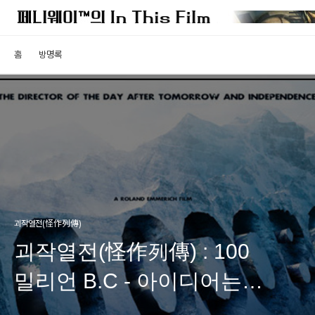
홈
방명록
괴작열전(怪作列傳)
괴작열전(怪作列傳) : 100
밀리언 B.C - 아이디어는
쓸만했던 10000 B.C의