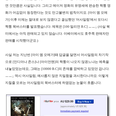
연 것만큼은 사실입니다. 그리고 메이저 영화의 유명세에 편승한 짝퉁 영
화가 어김없이 등장한다는 것도 만고불변의 법칙이지요. [아이 엠 오메
가] 이후 이제는 절대로 보지 않겠다고 결심했던 '어사일럼'에서 또다시
짝퉁 목버스터를 발표했습니다. 제목은 [100 밀리언 B.C] ㅡㅡ;; (사실 북
미에서는 아직 판매되고 있지 않습니다. 이베이에서도 호주쪽 판매자만
판매를 시작했더군요.)
사실 저는 지난번 [아이 엠 오메가]때 답글을 달면서 어사일럼의 차기작
으로 [인디아나 존스]나 [아이언맨]의 짝퉁이 나오지 않겠느냐는 예측을
내놓았었는데요, 그때는 [10000 B.C]의 존재를 깜박하고 있었던 겁니다.
ㅡㅡ;; 역시 어사일럼, 예사롭지 않은 치밀함을 과시한다니까요. 이렇게
지칠줄 모르는 어사일럼의 목버스터에 하염없는 눈물이 흐릅니다.