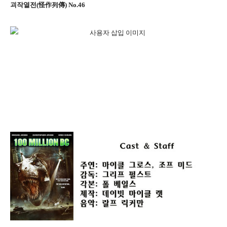
괴작열전(怪作列傳) No.46