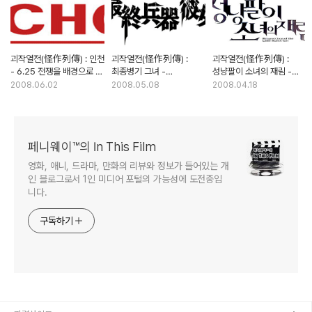
괴작열전(怪作列傳) : 인천
괴작열전(怪作列傳) :
괴작열전(怪作列傳) :
- 6.25 전쟁을 배경으로 한
최종병기 그녀 -
성냥팔이 소녀의 재림 -
지상 최대의 괴작 (1부)
만화원작의 실사화, 그것은
제작비 110억의
2008.06.02
2008.05.08
2008.04.18
금단의 영역인가?
블록버스터, 충무로의
재앙이 되다 (2부)
페니웨이™의 In This Film
영화, 애니, 드라마, 만화의 리뷰와 정보가 들어있는 개
인 블로그로서 1인 미디어 포털의 가능성에 도전중입
니다.
구독하기