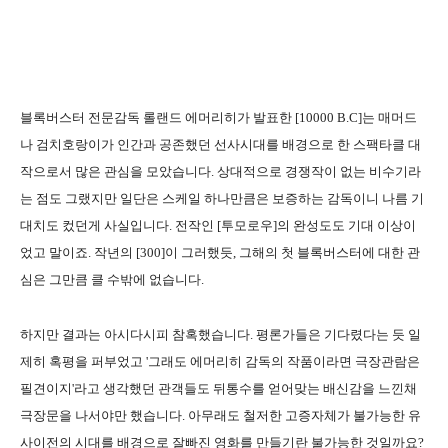
블록버스터 전문감독 롤랜드 에머리히가 발표한 [10000 B.C]는 매머드
나 검치호랑이가 인간과 공존했던 선사시대를 배경으로 한 스팩타클 대
작으로서 많은 관심을 모았습니다. 상대적으로 경쟁작이 없는 비수기라
는 점도 그랬지만 일단은 스케일 하나만큼은 보증하는 감독이니 나름 기
대치도 컸던게 사실입니다. 전작인 [투모로우]의 완성도도 기대 이상이
었고 말이죠. 작년의 [300]이 그러했듯, 그해의 첫 블록버스터에 대한 관
심은 그만큼 클 수밖에 없습니다.
하지만 결과는 아시다시피 참혹했습니다. 평론가들은 기다렸다는 듯 일
제히 혹평을 퍼부었고 '그래도 에머리히 감독의 작품이라면 극장관람은
필견이지'라고 생각했던 관객들도 뒤통수를 얻어맞는 배신감을 느낀채
극장문을 나서야만 했습니다. 아무래도 철저한 고증자체가 불가능한 유
사이전의 시대를 배경으로 잘빠진 영화를 만들기란 불가능한 것일까요?