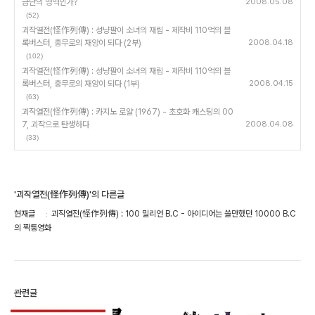
금단의 영역인가?
2008.05.08
(52)
괴작열전(怪作列傳) : 성냥팔이 소녀의 재림 - 제작비 110억의 블
록버스터, 충무로의 재앙이 되다 (2부)
2008.04.18
(102)
괴작열전(怪作列傳) : 성냥팔이 소녀의 재림 - 제작비 110억의 블
록버스터, 충무로의 재앙이 되다 (1부)
2008.04.15
(63)
괴작열전(怪作列傳) : 카지노 로얄 (1967) - 초호화 캐스팅의 00
7, 괴작으로 탄생하다
2008.04.08
(33)
'괴작열전(怪作列傳)'의 다른글
현재글
괴작열전(怪作列傳) : 100 밀리언 B.C - 아이디어는 쓸만했던 10000 B.C
의 짝퉁영화
관련글