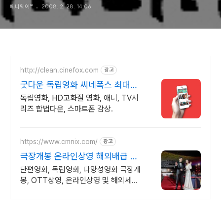
페니웨이™
2008. 2. 28. 14:06
http://clean.cinefox.com
광고
굿다운 독립영화 씨네폭스 최대3
만원+10%추가적립
독립영화, HD고화질 영화, 애니, TV시
리즈 합법다운, 스마트폰 감상.
https://www.cmnix.com/
광고
극장개봉 온라인상영 해외배급 영
화제출품 통합 무료대행
단편영화, 독립영화, 다양성영화 극장개
봉, OTT상영, 온라인상영 및 해외세일
즈. 단편영화를 옴니버스로 묶어, 극장
배급, 온라인배급과 해외세일즈 지원.