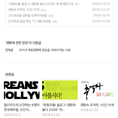
"좌충우돌! 블로그! 영화와 놀다 2008" 에 참여합시다!
2008.03.02
(6)
영화속 추격자, 10인 10색
2008.02.20
(42)
2008년을 강타할 슈퍼히어로들
2008.02.15
(31)
2008년 설날 특집 TV 영화 편성표
2008.02.04
(45)
'영화에 관한 잡담'의 다른글
현재글
우리가 독립영화에 관심을 가져야 하는 이유
관련글
헐리우드에 도전하는 8명의
"좌충우돌! 블로그! 영화와
영화속 추격자, 10인 10색
한국배우들, 당신의
놀다 2008" 에
2008.02.20
선택은?
참여합시다!
2008.04.12
2008.03.02