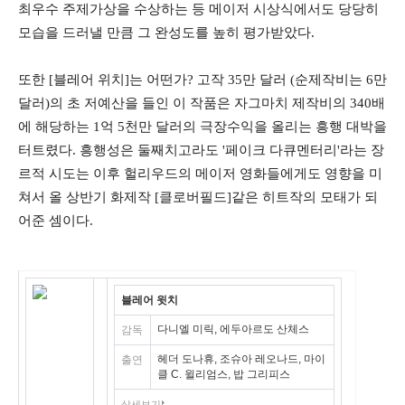
최우수 주제가상을 수상하는 등 메이저 시상식에서도 당당히
모습을 드러낼 만큼 그 완성도를 높히 평가받았다.
또한 [블레어 위치]는 어떤가? 고작 35만 달러 (순제작비는 6만
달러)의 초 저예산을 들인 이 작품은 자그마치 제작비의 340배
에 해당하는 1억 5천만 달러의 극장수익을 올리는 흥행 대박을
터트렸다. 흥행성은 둘째치고라도 '페이크 다큐멘터리'라는 장
르적 시도는 이후 헐리우드의 메이저 영화들에게도 영향을 미
쳐서 올 상반기 화제작 [클로버필드]같은 히트작의 모태가 되
어준 셈이다.
블레어 윗치
다니엘 미릭, 에두아르도 산체스
감독
(1999 / 미국)
헤더 도나휴, 조슈아 레오나드, 마이
출연
클 C. 윌리엄스, 밥 그리피스
상세보기