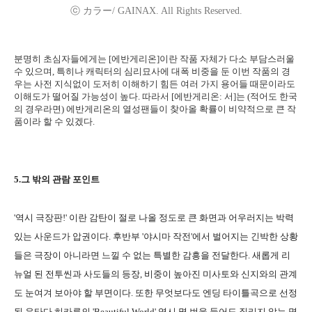
ⓒ カラー/ GAINAX. All Rights Reserved.
분명히 초심자들에게는 [에반게리온]이란 작품 자체가 다소 부담스러울
수 있으며, 특히나 캐릭터의 심리묘사에 대폭 비중을 둔 이번 작품의 경
우는 사전 지식없이 도저히 이해하기 힘든 여러 가지 용어들 때문이라도
이해도가 떨어질 가능성이 높다. 따라서 [에반게리온: 서]는 (적어도 한국
의 경우라면) 에반게리온의 열성팬들이 찾아올 확률이 비약적으로 큰 작
품이라 할 수 있겠다.
5.그 밖의 관람 포인트
'역시 극장판!' 이란 감탄이 절로 나올 정도로 큰 화면과 어우러지는 박력
있는 사운드가 압권이다. 후반부 '야시마 작전'에서 벌어지는 긴박한 상황
들은 극장이 아니라면 느낄 수 없는 특별한 감흥을 전달한다. 새롭게 리
뉴얼 된 전투씬과 사도들의 등장, 비중이 높아진 미사토와 신지와의 관계
도 눈여겨 보아야 할 부면이다. 또한 무엇보다도 엔딩 타이틀곡으로 선정
된 우타다 히카루의 'Beautiful World' 역시 몇 번을 들어도 질리지 않는 명