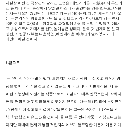
사실상 이번 신 극장판의 달라진 모습은 [에반게리온: 파(破)]에서 두드러
질 듯 하다. 아직 등장하지 않았던 아스카가 출연하는 것을 필두로, TV판
에서는 나오지 않았던 에바 6호기의 등장이라든지, 제3의 캐릭터가 나오
는 등 본격적인 리빌드의 양상을 띌 것으로 생각된다. 카즈야 감독 역시
'[에반게리온:파(破)]는 원작과의 파격적인 차이를 느낄 수 있을 것'이라
고 밝힘으로서 기대치를 한껏 높여놓은 상태다. 결국 [에반게리온 신 극
장판]의 성공 여부는 다음작인 [에반게리온:파(破)]에 달려있다고 봐도
과언이 아닐 것이다.
6.끝으로
'구관이 명관'이란 말이 있다. 모름지기 새로 시작되는 것 치고 과거의 영
광을 벗어 버리기란 결코 쉽지 않은 일이다. 그러나 [에반게리온: 서]는
이런 가능성에 도전하는 작품으로서 그 결과도 매우 만족스럽다. 작화나
연출, 편집도 매우 깔끔하게 이루어져 있으며, 다소 불친절하게 느껴졌던
TV판에 비해 쉽고도 간결하다. (물론 이는 그동안 수차례나 TV판을 반
복, 학습했던 이유도 있을 것이다) 올 여름, 두 번째 작품이 개봉된다고는
하지만 국내에 언제 개봉될 것인지의 여부가 불투명한 가운데 이를 기다