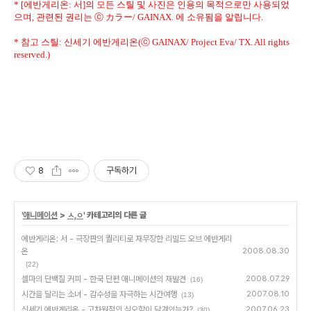
* [에반게리온: 서]의 모든 스틸 및 사진은 인용의 목적으로만 사용되었
으며, 관련된 권리는 ⓒ カラー/ GAINAX. 에 소유됨을 알립니다.
* 참고 스틸: 신세기 에반게리온(ⓒ GAINAX/ Project Eva/ TX. All rights
reserved.)
8
구독하기
'
애니메이션
>
ㅅ,ㅇ
' 카테고리의 다른 글
에반게리온: 서 - 극장판의 퀄리티로 재무장한 리빌드 오브 에반게리
온
2008.08.30
(22)
셀마의 단백질 커피 - 한국 단편 애니메이션의 재발견
2008.07.29
(16)
시간을 달리는 소녀 - 감수성을 자극하는 시간여행
2007.08.10
(13)
신세기 에반게리온 - 고차원적인 심오함이 담겨있는가?
2007.06.23
(30)