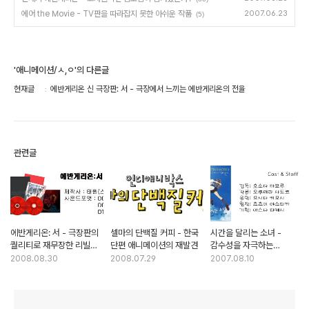
에어 the Movie - TV판을 따라잡지 못한 아쉬운 작품
2007.06.23
(5)
'애니메이션/ㅅ,ㅇ'의 다른글
현재글
에반게리온 신 극장판: 서 - 극장에서 느끼는 에반게리온의 전율
관련글
에반게리온: 서 - 극장판의
셀마의 단백질 커피 - 한국
시간을 달리는 소녀 -
퀄리티로 재무장한 리빌드
단편 애니메이션의 재발견
감수성을 자극하는
오브 에반게리온
시간여행
2008.08.30
2008.07.29
2007.08.10