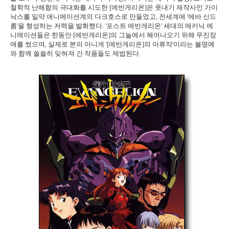
철학적 난해함의 극대화를 시도한 [에반게리온]은 풋내기 제작사인 가이
낙스를 일약 애니메이션계의 다크호스로 만들었고, 전세계에 '에바 신드
롬'을 형성하는 저력을 발휘했다. '포스트 에반게리온' 세대의 메카닉 에
니메이션들은 한동안 [에반게리온]의 그늘에서 헤어나오기 위해 무진장
애를 썼으며, 실제로 본의 아니게 '[에반게리온]의 아류작'이라는 불명예
와 함께 쓸쓸히 잊혀져 간 작품들도 제법된다.