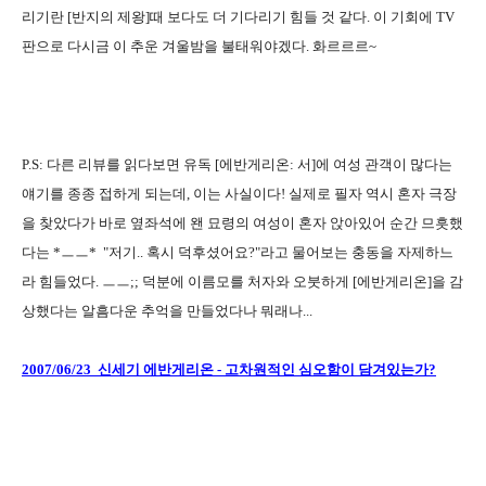
리기란 [반지의 제왕]때 보다도 더 기다리기 힘들 것 같다. 이 기회에 TV
판으로 다시금 이 추운 겨울밤을 불태워야겠다. 화르르르~
P.S: 다른 리뷰를 읽다보면 유독 [에반게리온: 서]에 여성 관객이 많다는
얘기를 종종 접하게 되는데, 이는 사실이다! 실제로 필자 역시 혼자 극장
을 찾았다가 바로 옆좌석에 왠 묘령의 여성이 혼자 앉아있어 순간 므흣했
다는 *ㅡㅡ* "저기.. 혹시 덕후셨어요?"라고 물어보는 충동을 자제하느
라 힘들었다. ㅡㅡ;; 덕분에 이름모를 처자와 오붓하게 [에반게리온]을 감
상했다는 알흠다운 추억을 만들었다나 뭐래나...
2007/06/23 신세기 에반게리온 - 고차원적인 심오함이 담겨있는가?