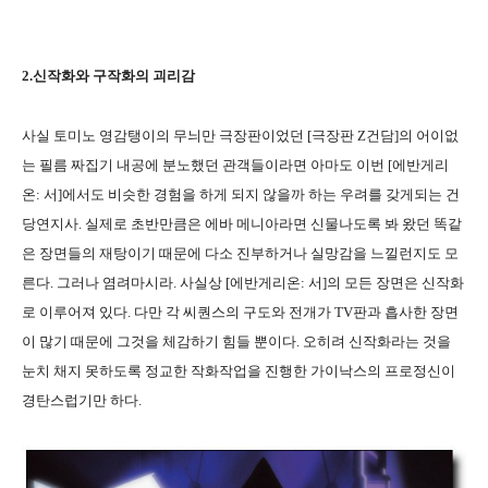
2.신작화와 구작화의 괴리감
사실 토미노 영감탱이의 무늬만 극장판이었던 [극장판 Z건담]의 어이없
는 필름 짜집기 내공에 분노했던 관객들이라면 아마도 이번 [에반게리
온: 서]에서도 비슷한 경험을 하게 되지 않을까 하는 우려를 갖게되는 건
당연지사. 실제로 초반만큼은 에바 메니아라면 신물나도록 봐 왔던 똑같
은 장면들의 재탕이기 때문에 다소 진부하거나 실망감을 느낄런지도 모
른다. 그러나 염려마시라. 사실상 [에반게리온: 서]의 모든 장면은 신작화
로 이루어져 있다. 다만 각 씨퀀스의 구도와 전개가 TV판과 흡사한 장면
이 많기 때문에 그것을 체감하기 힘들 뿐이다. 오히려 신작화라는 것을
눈치 채지 못하도록 정교한 작화작업을 진행한 가이낙스의 프로정신이
경탄스럽기만 하다.