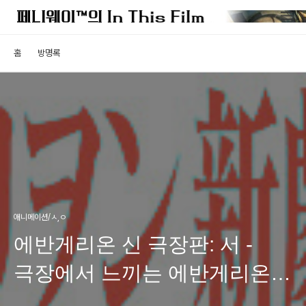
홈
방명록
애니메이션/ㅅ,ㅇ
에반게리온 신 극장판: 서 -
극장에서 느끼는 에반게리온의
전율