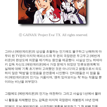
ⓒ GAINAX/ Project Eva/ TX. All rights reserved.
그러나 [에반게리온]의 상상을 초월하는 인기에도 불구하고 난해하게 마
무리 된 TV판의 마지막 에피소드와 두 편의 극장판은 두고두고 [에반게
리온]의 완성도에 의문을 제기하는 원인을 제공했다. 사실상 안노 히데아
키 감독 자신도 [에반게리온]에서 가장 문제가 되었던 '인류보완계획'의
실체에 대해 '기획 초기부터 고려했던 것은 아니다'라고 밝힘으로서 의도
하지 않은 '떡밥'을 던졌음을 은연중에 시인했다. 안티팬들은 이 점을 들
어 [에반게리온]의 인기는 거품이며, '괜히 있어보이는 척' 하는 작품일 뿐
이라는 비난을 퍼부었다.
그럼에도 [에반게리온]의 인기는 여전하다. 그리고 사실상 1선에서 물러
나 활동을 자제했던 안노 감독은 마지막 극장판이 개봉된지 10년 만에
[리빌드 오브 에반게리온: 신극장판] 계획을 발표하고 그 첫 번째 작품