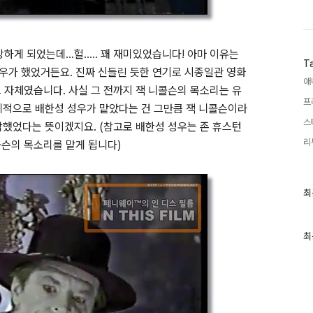
하게 되었는데...헐..... 꽤 재미있었습니다! 아마 이유는
T
성우가 했었거든요. 진짜 신들린 듯한 연기로 시종일관 영화
애
그 자체였습니다. 사실 그 전까지 잭 니콜슨의 목소리는 유
프
례적으로 배한성 성우가 맡았다는 건 그만큼 잭 니콜슨이라
스
각했었다는 뜻이겠지요. (참고로 배한성 성우는 존 휴스턴
리
콜슨의 목소리를 맡게 됩니다)
최
최
근
글
과
인
최
기
글