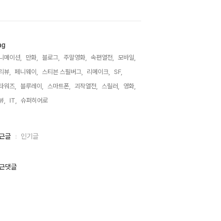
ag
니메이션,
만화,
블로그,
주말영화,
속편열전,
모바일,
리뷰,
페니웨이,
스티븐 스필버그,
리메이크,
SF,
타워즈,
블루레이,
스마트폰,
괴작열전,
스릴러,
영화,
뷰,
IT,
슈퍼히어로,
근글
인기글
근댓글