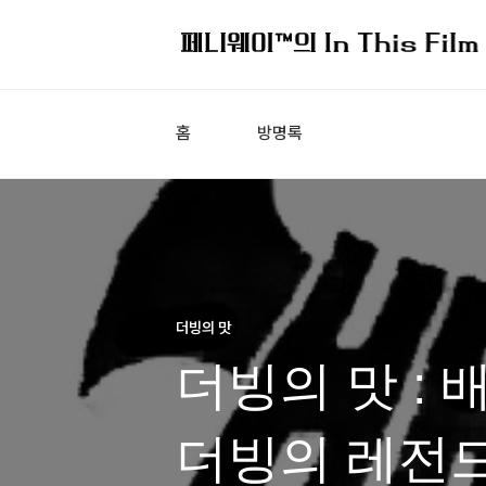
홈
방명록
더빙의 맛
더빙의 맛 : 배
더빙의 레전