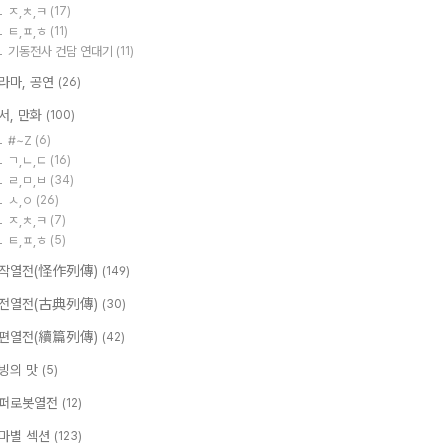
ㅈ,ㅊ,ㅋ
(17)
ㅌ,ㅍ,ㅎ
(11)
기동전사 건담 연대기
(11)
라마, 공연
(26)
서, 만화
(100)
#~Z
(6)
ㄱ,ㄴ,ㄷ
(16)
ㄹ,ㅁ,ㅂ
(34)
ㅅ,ㅇ
(26)
ㅈ,ㅊ,ㅋ
(7)
ㅌ,ㅍ,ㅎ
(5)
작열전(怪作列傳)
(149)
전열전(古典列傳)
(30)
편열전(續篇列傳)
(42)
빙의 맛
(5)
퍼로봇열전
(12)
마별 섹션
(123)