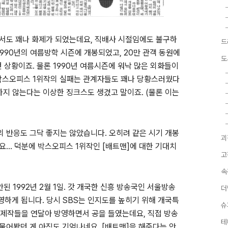
에서도 꽤나 화제가 되었는데요,
직배사 시절임에도 불구하
드
1990년의 여름방학 시즌에 개봉되었고, 20만 관객 동원에
도
 상황이죠. 물론 1990년 여름시즌에 워낙 많은 외화들이
박스오피스 1위작의 실패는 관계자들도 꽤나 당황스러웠다
하지 않는다는 이상한 징크스도 생겼고 말이죠. (물론 이는
 반응도 그닥 좋지는 않았습니다. 오히려 같은 시기 개봉
괴
... 덕분에 박스오피스 1위작인 [배트맨]에 대한 기대치
고
속
된 1992년 2월 1일. 갓 개국한 신흥 방송국인 서울방송
더
영하게 됩니다. 당시 SBS는 인지도를 높히기 위해 개국특
슈
 화제작들을 연달아 방영하면서 공을 들였는데요, 직접 방송
테
 물어봤던 게 아직도 기억나네요. [배트맨]을 해준다는 안