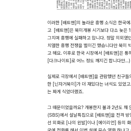
이러한 [배트맨]의 놀라운 흥행 소식은 한국
고 [배트맨]은 북미개봉 시기보다 다소 늦은 
그치며 흥행에 실패하고 맙니다. 정말 의외였던
치열한 흥행 전쟁을 벌이긴 했습니다만 북미 
고 해요.
이후로 한국 시장에서 [배트맨]은 통
[다크나이트]로 어느 정도 깨지긴 합니다만...)
실제로 극장에서 [배트맨]을 관람했던 친구들의
한 [닌자거북이]가 더 재밌다는 녀석도 있었고요
는 짜게 식었더랬죠.
그 때문이었을까요? 개봉한지 불과 2년도 채 안
(SBS)에서 설날특집으로 [배트맨]을 전격 방
선 외화로 [나의 왼발]이나 [에이리언] 등의
국에 전화를 해서 이번 설에 무슨 영화 하냐고