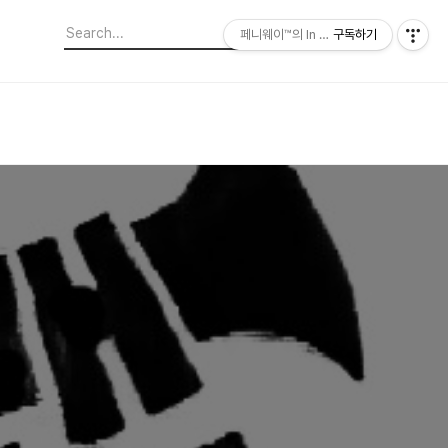
페니웨이™의 In This Film
구독하기