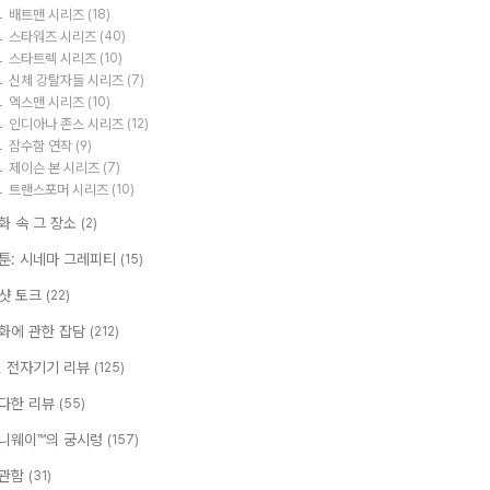
배트맨 시리즈
(18)
스타워즈 시리즈
(40)
스타트렉 시리즈
(10)
신체 강탈자들 시리즈
(7)
엑스맨 시리즈
(10)
인디아나 존스 시리즈
(12)
잠수함 연작
(9)
제이슨 본 시리즈
(7)
트랜스포머 시리즈
(10)
화 속 그 장소
(2)
툰: 시네마 그레피티
(15)
샷 토크
(22)
화에 관한 잡담
(212)
T, 전자기기 리뷰
(125)
다한 리뷰
(55)
니웨이™의 궁시렁
(157)
관함
(31)