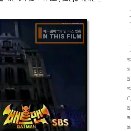
영
웹
원
영
I
잡
페
보