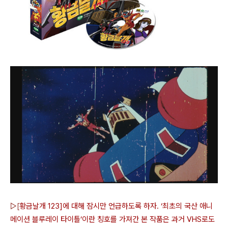
▷[
황금날개 123]에 대해 잠시만 언급하도록 하자. ‘최초의 국산 애니
메이션 블루레이 타이틀’이란 칭호를 가져간 본 작품은 과거 VHS로도