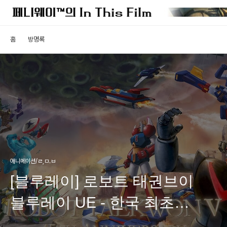
홈
방명록
애니메이션/ㄹ,ㅁ.ㅂ
[블루레이] 로보트 태권브이
블루레이 UE - 한국 최초
애니메이션 블루레이 박스셋