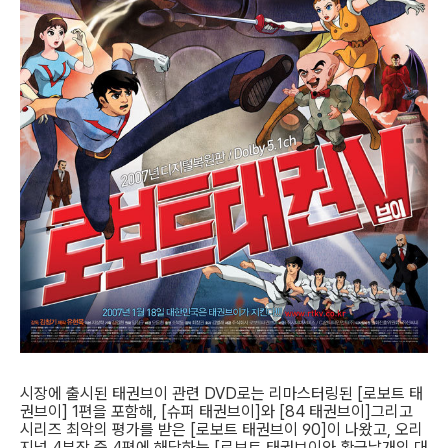
시장에 출시된 태권브이 관련 DVD로는 리마스터링된 [로보트 태
권브이] 1편을 포함해, [슈퍼 태권브이]와 [84 태권브이]그리고
시리즈 최악의 평가를 받은 [로보트 태권브이 90]이 나왔고, 오리
지널 4부작 중 4편에 해당하는 [로보트 태권브이와 황금날개의 대