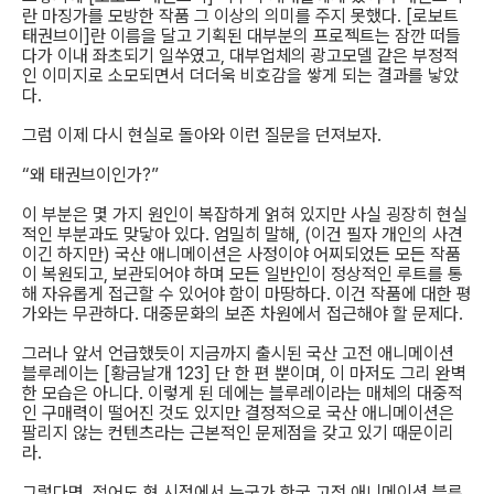
란 마징가를 모방한 작품 그 이상의 의미를 주지 못했다. [로보트
태권브이]란 이름을 달고 기획된 대부분의 프로젝트는 잠깐 떠들
다가 이내 좌초되기 일쑤였고, 대부업체의 광고모델 같은 부정적
인 이미지로 소모되면서 더더욱 비호감을 쌓게 되는 결과를 낳았
다.
그럼 이제 다시 현실로 돌아와 이런 질문을 던져보자.
“왜 태권브이인가?”
이 부분은 몇 가지 원인이 복잡하게 얽혀 있지만 사실 굉장히 현실
적인 부분과도 맞닿아 있다. 엄밀히 말해, (이건 필자 개인의 사견
이긴 하지만) 국산 애니메이션은 사정이야 어찌되었든 모든 작품
이 복원되고, 보관되어야 하며 모든 일반인이 정상적인 루트를 통
해 자유롭게 접근할 수 있어야 함이 마땅하다. 이건 작품에 대한 평
가와는 무관하다. 대중문화의 보존 차원에서 접근해야 할 문제다.
그러나 앞서 언급했듯이 지금까지 출시된 국산 고전 애니메이션
블루레이는 [황금날개 123] 단 한 편 뿐이며, 이 마저도 그리 완벽
한 모습은 아니다. 이렇게 된 데에는 블루레이라는 매체의 대중적
인 구매력이 떨어진 것도 있지만 결정적으로 국산 애니메이션은
팔리지 않는 컨텐츠라는 근본적인 문제점을 갖고 있기 때문이리
라.
그렇다면, 적어도 현 시점에서 누군가 한국 고전 애니메이션 블루