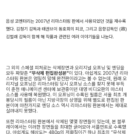
음성 코멘터리는 2007년 리마스터링 판에서 사용되었던 것을 재수록
했다. 김청기 감독과 태권브이 동호회의 피코, 그리고 음향감독인 (故)
김벌래 감독이 함께 해 작품과 관련된 여러 이야기들을 나눈다.
그 외의 스페셜 피처로는 삭제장면과 오리지널 오프닝 및 엔딩을
모두 짜맞춘
“무삭제 편집완성본”
이 있다. 아쉽게도 2007년 리마
스터링 판본은 엄밀히 말해 완전판이라고는 볼 수 없는데, 원래 오
리지널 오프닝은 리마스터링 당시 오프닝 소스를 찾지 못해 부득
이 춘천 애니메이션 센터에 보관중이던 대영 비디오판의 마스터
소스를 사용해 복원했다. 이 오프닝이 수록된 필름은 서울 최초 개
봉당시의 필름이 아닌 지방극장의 상영을 위해 별도로 편집된 판
본이며 마찬가지로 엔딩 소스 역시 리마스터링 판본에서는 제대로
살려내지 못했다.
또한 리마스터링 판본에서 삭제된 몇몇 장면들이 있는데, 본 블루
레이에서는 이러한 장면들을 최대한 긁어모아 서플먼트로 수록했
다. 아쉽게도 해상도는 480p의 저화질이긴 하나 최초의 “무삭제