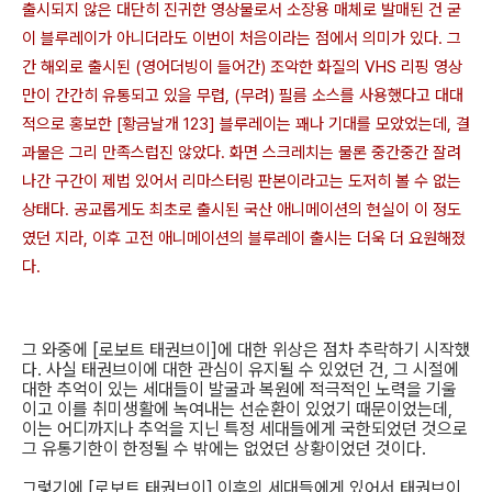
출시되지 않은 대단히 진귀한 영상물로서 소장용 매체로 발매된 건 굳
이 블루레이가 아니더라도 이번이 처음이라는 점에서 의미가 있다. 그
간 해외로 출시된 (영어더빙이 들어간) 조악한 화질의 VHS 리핑 영상
만이 간간히 유통되고 있을 무렵, (무려) 필름 소스를 사용했다고 대대
적으로 홍보한 [황금날개 123] 블루레이는 꽤나 기대를 모았었는데, 결
과물은 그리 만족스럽진 않았다. 화면 스크레치는 물론 중간중간 잘려
나간 구간이 제법 있어서 리마스터링 판본이라고는 도저히 볼 수 없는
상태다. 공교롭게도 최초로 출시된 국산 애니메이션의 현실이 이 정도
였던 지라, 이후 고전 애니메이션의 블루레이 출시는 더욱 더 요원해졌
다.
그 와중에 [로보트 태권브이]에 대한 위상은 점차 추락하기 시작했
다. 사실 태권브이에 대한 관심이 유지될 수 있었던 건, 그 시절에
대한 추억이 있는 세대들이 발굴과 복원에 적극적인 노력을 기울
이고 이를 취미생활에 녹여내는 선순환이 있었기 때문이었는데,
이는 어디까지나 추억을 지닌 특정 세대들에게 국한되었던 것으로
그 유통기한이 한정될 수 밖에는 없었던 상황이었던 것이다.
그렇기에 [로보트 태권브이] 이후의 세대들에게 있어서 태권브이