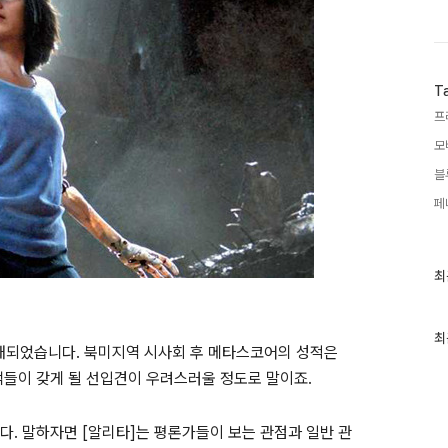
T
프
모
블
페
최
최
근
글
과
인
최
공개되었습니다. 북미지역 시사회 후 메타스코어의 성적은
기
글
객들이 갖게 될 선입견이 우려스러울 정도로 말이죠.
. 말하자면 [알리타]는 평론가들이 보는 관점과 일반 관