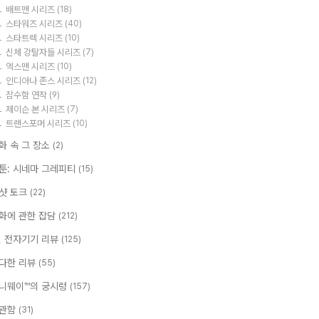
배트맨 시리즈
(18)
스타워즈 시리즈
(40)
스타트렉 시리즈
(10)
신체 강탈자들 시리즈
(7)
엑스맨 시리즈
(10)
인디아나 존스 시리즈
(12)
잠수함 연작
(9)
제이슨 본 시리즈
(7)
트랜스포머 시리즈
(10)
화 속 그 장소
(2)
툰: 시네마 그레피티
(15)
샷 토크
(22)
화에 관한 잡담
(212)
T, 전자기기 리뷰
(125)
다한 리뷰
(55)
니웨이™의 궁시렁
(157)
관함
(31)