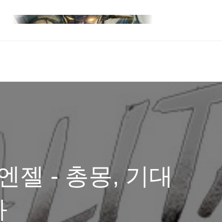
엔젤 - 총몽, 기대
화