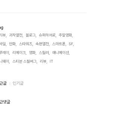
ag
리뷰,
괴작열전,
블로그,
슈퍼히어로,
주말영화,
바일,
만화,
스타워즈,
속편열전,
스마트폰,
SF,
루레이,
리메이크,
영화,
스릴러,
애니메이션,
니웨이,
스티븐 스필버그,
리뷰,
IT,
근글
인기글
근댓글