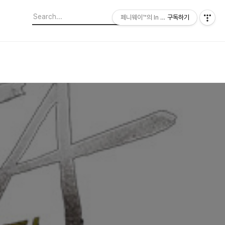
페니웨이™의 In This Film
구독하기