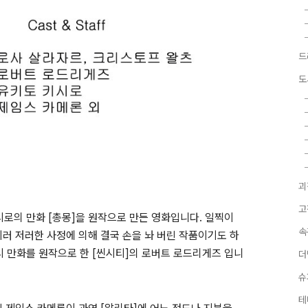
드
도
괴
고
시로의 만화 [총몽]을 원작으로 만든 영화입니다. 일찍이
속
러 저러한 사정에 의해 결국 손을 놔 버린 작품이기도 하
역시 만화를 원작으로 한 [씬시티]의 로버트 로드리게즈 입니
더
슈
테