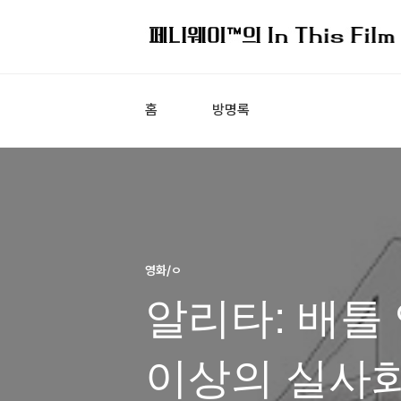
홈
방명록
영화/ㅇ
알리타: 배틀 
이상의 실사