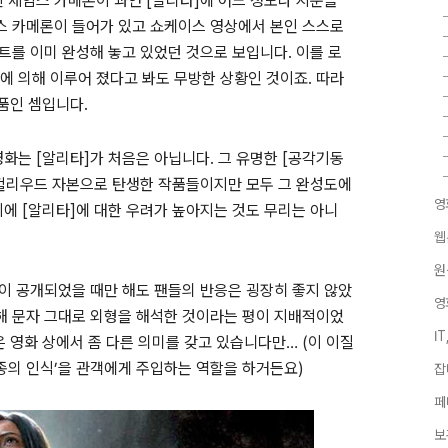
 제임스 카메론이 과연 [알리타]에 어느 정도나 지분을
스 카메론이 들어가 있고 쇼케이스 영상에서 본인 스스로
트를 이미 완성해 놓고 있었던 것으로 보입니다. 이를 로
에 의해 이루어 졌다고 봐도 무방한 상황인 것이죠. 따라
작품인 셈입니다.
화는 [알리타]가 처음은 아닙니다. 그 유명한 [공각기동
은 헐리우드 자본으로 탄생한 작품들이지만 모두 그 완성도에
영
에 [알리타]에 대한 우려가 높아지는 것도 무리는 아니
웹
원
’이 공개되었을 때만 해도 팬들의 반응은 굉장히 좋지 않았
영
못해 문자 그대로 외형을 해석한 것이라는 평이 지배적이었
I
택은 영화 상에서 좀 다른 의미를 갖고 있습니다만… (이 이질
종의 인식’을 관객에게 주입하는 역할을 하거든요)
잡
페
보