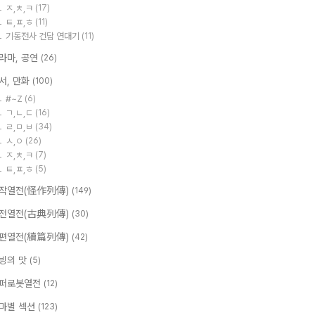
ㅈ,ㅊ,ㅋ
(17)
ㅌ,ㅍ,ㅎ
(11)
기동전사 건담 연대기
(11)
라마, 공연
(26)
서, 만화
(100)
#~Z
(6)
ㄱ,ㄴ,ㄷ
(16)
ㄹ,ㅁ,ㅂ
(34)
ㅅ,ㅇ
(26)
ㅈ,ㅊ,ㅋ
(7)
ㅌ,ㅍ,ㅎ
(5)
작열전(怪作列傳)
(149)
전열전(古典列傳)
(30)
편열전(續篇列傳)
(42)
빙의 맛
(5)
퍼로봇열전
(12)
마별 섹션
(123)