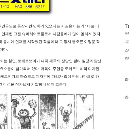
주인공으로 등장시킨 만화가 있었다는 사실을 아는가
?
바로 이
T
애
 연재된 고전 슈퍼히어로물로서 사람들에게 많이 알려져 있지
와 동시에 연재를 시작했던 작품이라 그 당시 물오른 이정문 작
괴
품이다
.
스
리
동되는 철인
,
로케트보이가 나치 제국의 잔당인 켈타 일당과 맞선
 요소들이 첨가되어 있다
.
더욱이 주인공 로케트보이의 디자인
로케트전기의 마스코트 디자인에 다리가 없이 안테나만으로 하
최
최
근
간 이정문 작가답게 기발함이 넘쳐 흐른다
.
글
과
인
최
기
글