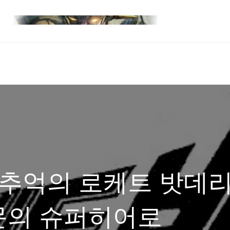
 추억의 로케트 밧데리
문의 슈퍼히어로