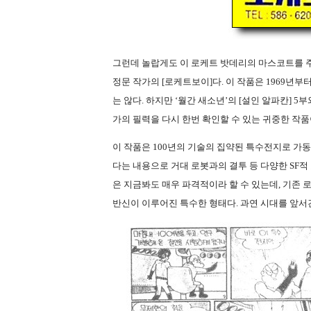
그런데 놀랍게도 이 로케트 밧데리의 마스코트를 
정문 작가의
[
로케트보이
]
다
.
이 작품은
1969
년부터
는 않다
.
하지만
‘
월간 새소년
’
의
[
설인 알파칸
] 5
부
가의 필력을 다시 한번 확인할 수 있는 귀중한 작
이 작품은
100
년의 기술의 집약된 특수전지로 가
다는 내용으로 거대 로봇과의 결투 등 다양한
SF
적
은 지금봐도 매우 파격적이라 할 수 있는데
,
기존 
반신이 이루어진 특수한 형태다
.
과연 시대를 앞서