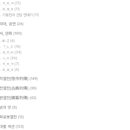
ㅈ,ㅊ,ㅋ
(17)
ㅌ,ㅍ,ㅎ
(11)
기동전사 건담 연대기
(11)
라마, 공연
(26)
서, 만화
(100)
#~Z
(6)
ㄱ,ㄴ,ㄷ
(16)
ㄹ,ㅁ,ㅂ
(34)
ㅅ,ㅇ
(26)
ㅈ,ㅊ,ㅋ
(7)
ㅌ,ㅍ,ㅎ
(5)
작열전(怪作列傳)
(149)
전열전(古典列傳)
(30)
편열전(續篇列傳)
(42)
빙의 맛
(5)
퍼로봇열전
(12)
마별 섹션
(123)