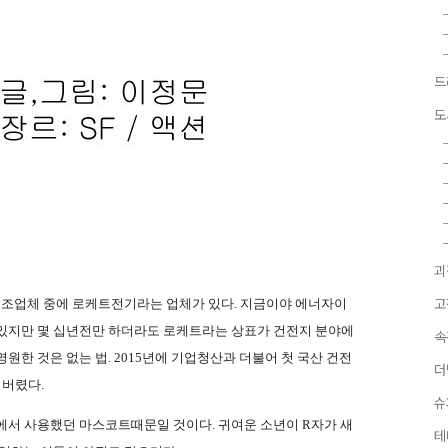
드
도
괴
 제조업체 중에 로케트전기라는 업체가 있다
.
지금이야 에너자이
고
 있지만 몇 십년전만 하더라도 로케트라는 상표가 건전지 분야에
속
영원한 것은 없는 법
. 2015
년에 기업청산과 더불어 첫 국산 건전
더
 버렸다
.
슈
사에서 사용했던 마스코트때문일 것이다
.
귀여운 소년이
R
자가 새
테