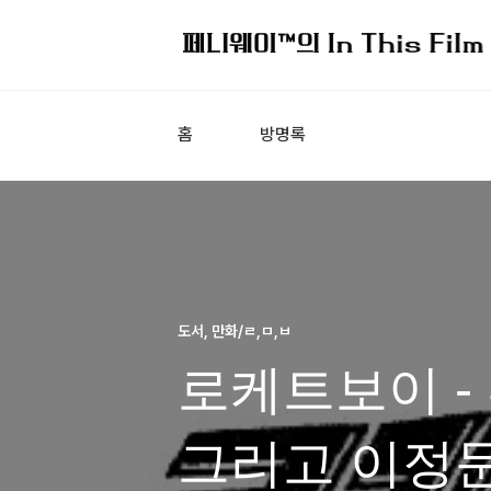
홈
방명록
도서, 만화/ㄹ,ㅁ,ㅂ
로케트보이 -
그리고 이정