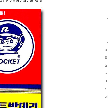
기억하는 이들이 아직도 많으리라
.
영
웹
원
영
I
잡
페
보