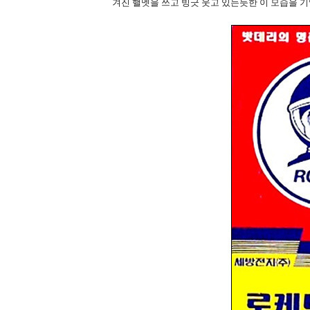
겨진 핼멧을 쓰고 빙긋 웃고 있는듯한 이 모습을 