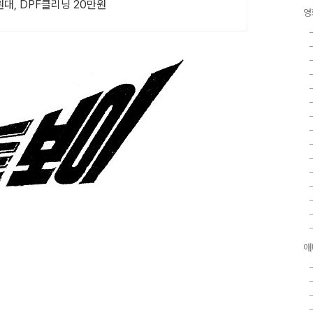
대, DPF클리닝 20만원
영
애