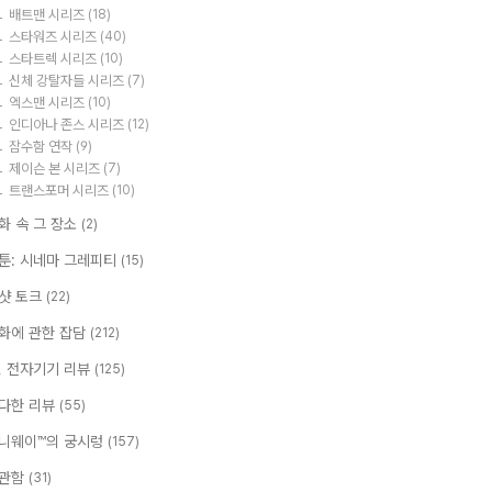
배트맨 시리즈
(18)
스타워즈 시리즈
(40)
스타트렉 시리즈
(10)
신체 강탈자들 시리즈
(7)
엑스맨 시리즈
(10)
인디아나 존스 시리즈
(12)
잠수함 연작
(9)
제이슨 본 시리즈
(7)
트랜스포머 시리즈
(10)
화 속 그 장소
(2)
툰: 시네마 그레피티
(15)
샷 토크
(22)
화에 관한 잡담
(212)
T, 전자기기 리뷰
(125)
다한 리뷰
(55)
니웨이™의 궁시렁
(157)
관함
(31)