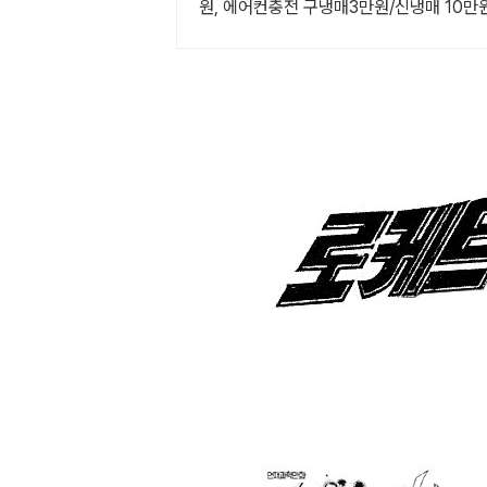
원, 에어컨충전 구냉매3만원/신냉매 10만원