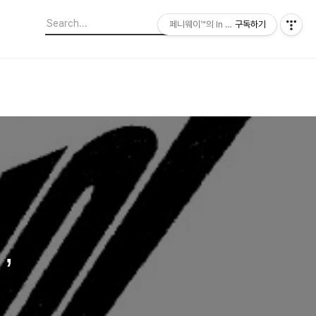
페니웨이™의 In This Film
구독하기
,