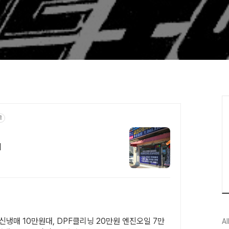
고
리
신냉매 10만원대, DPF클리닝 20만원 엔진오일 7만
Al