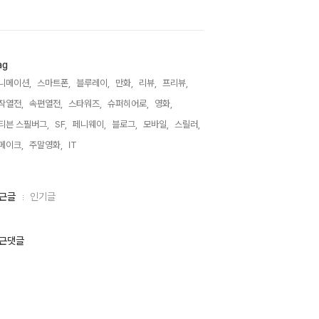
ag
니메이션,
스마트폰,
블루레이,
만화,
리뷰,
프리뷰,
작열전,
속편열전,
스타워즈,
슈퍼히어로,
영화,
티븐 스필버그,
SF,
페니웨이,
블로그,
모바일,
스릴러,
메이크,
주말영화,
IT,
근글
인기글
근댓글