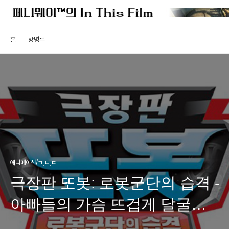
홈
방명록
애니메이션/ㄱ,ㄴ,ㄷ
극장판 또봇: 로봇군단의 습격 -
아빠들의 가슴 뜨겁게 달굴
로봇 애니메이션