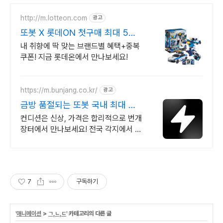
http://m.lotteon.com
광고
또봇 X 롯데ON 첫구매 최대 5천
원 혜택!
내 취향에 딱 맞는 브랜드별 혜택+중복
쿠폰! 지금 롯데온에서 만나보세요!
https://m.bunjang.co.kr/
광고
금방 품절되는 또봇 국내 최대 브
랜드 중고거래
컨디션은 신상, 가격은 합리적으로 번개
장터에서 만나보세요! 전국 각지에서 올
라오는 전국구 최다 상품 매일 10만 개
이상의 신규 상품 업로드
7
구독하기
'
애니메이션
>
ㄱ,ㄴ,ㄷ
' 카테고리의 다른 글