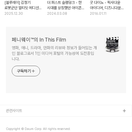
[블루레이] 김청기
더 퍼스트 슬램덩크 - 한
굿 다이노 - 픽사다운
로봇군단 얼티밋 에디션
시대를 상징했던 아이콘의
아이디어, 디즈니다운
박스세트 리뷰
귀환
무난함
2025.12.30
2024.03.08
2016.01.11
페니웨이™의 In This Film
영화, 애니, 드라마, 만화의 리뷰와 정보가 들어있는 개
인 블로그로서 1인 미디어 포털의 가능성에 도전중입
니다.
구독하기
관련사이트
Copyright © Daum Corp. All rights reserved.