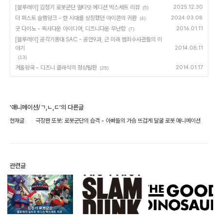
[블루레이] 김청기 로봇군단 얼티밋 에디션 박스세트 리뷰
2025.12.30
(5)
더 퍼스트 슬램덩크 - 한 시대를 상징했던 아이콘의 귀환
2024.03.08
(4)
굿 다이노 - 픽사다운 아이디어, 디즈니다운 무난함
2016.01.11
(7)
[블루레이] 공각기동대 SAC - 공안9과, 근 미래 범죄수사관들의 이
야기
2014.08.11
(13)
겨울왕국 - 디즈니 클래식의 정상탈환
2014.01.17
(25)
'애니메이션/ㄱ,ㄴ,ㄷ'의 다른글
현재글
극장판 또봇: 로봇군단의 습격 - 아빠들의 가슴 뜨겁게 달굴 로봇 애니메이션
관련글