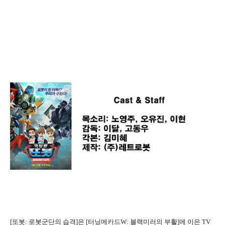
[또봇: 로봇군단의 습격]은 [터닝메카드W: 블랙미러의 부활]에 이은 TV