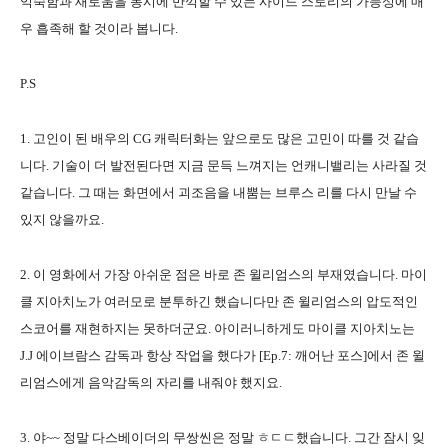
익숙함과 새로움을 동시에 만끽할 수 있는 사이드 스토리의 가능성에 매
우 흡족해 할 것이라 봅니다.
P.S
1. 고인이 된 배우의 CG 캐릭터화는 앞으로도 많은 고민이 따를 것 같습
니다. 기술이 더 발전된다면 지금 문득 느껴지는 언캐니밸리는 사라질 것
같습니다. 그 때는 화면에서 괴조음을 내뿜는 브루스 리를 다시 만날 수
있지 않을까요.
2. 이 영화에서 가장 아쉬운 점은 바로 존 윌리엄스의 부재였습니다. 마이
클 지아치노가 여러모로 분투하긴 했습니다만 존 윌리엄스의 압도적인
스코어를 재현하지는 못하더군요. 아이러니하게도 마이클 지아치노는
J.J 에이브람스 감독과 항상 작업을 했다가 [Ep.7: 깨어난 포스]에서 존 윌
리엄스에게 음악감독의 자리를 내줘야 했지요.
3. 야~~ 정말 다스베이더의 무쌍씬은 정말 ㅎㄷㄷ했습니다. 그간 잠시 잊