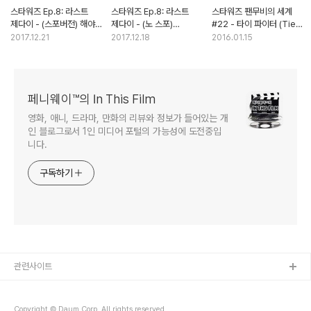
스타워즈 Ep.8: 라스트
스타워즈 Ep.8: 라스트
스타워즈 팬무비의 세계
제다이 - (스포버전) 해야
제다이 - (노 스포)
#22 - 타이 파이터 (Tie
할, 하고 싶은 이야기들
클리셰의 파괴를 택한
Fighter)
2017.12.21
2017.12.18
2016.01.15
디즈니의 승부수
페니웨이™의 In This Film
영화, 애니, 드라마, 만화의 리뷰와 정보가 들어있는 개
인 블로그로서 1인 미디어 포털의 가능성에 도전중입
니다.
구독하기
관련사이트
Copyright © Daum Corp. All rights reserved.