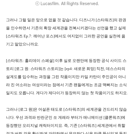
ⓒ Lucasfilm. All Rights Reserved.
그러나 그럴 일은 앞으로 없을 것 같습니다. 디즈니가 [스타워즈]의 판권
을 인수하면서 기존의 확장 세계관을 전복시키겠다는 선언을 했고 실제
[스타워즈 Ep.7: 깨어난 포스]에서도 여지없이 그러한 공언을 실천에 옮
기고 말았으니까요.
[스타워즈: 홀리데이 스페셜] 이후 실로 오랜만에 등장한 공식 사이드 스
토리 [로그 원: 스타워즈 스토리]는 [ep4: 새로운 희망] 직전, 데스스타의
설계도를 입수하는 과정을 그린 작품이지만 카일 카탄이 주인공이 아니
라 진 어소라는 여성이라는 점에서 기존 팬들에게는 조금 맥빠지는 소식
일지도 모릅니다. 게다가 제다이가 등장하지 않는 첫 작품이기도 하지요.
그러나 [로그 원]은 어설픈 태도로 [스타워즈]의 세계관을 건드리지 않습
니다. 우선 과격파 반란군인 쏘 게레라 부터가 애니메이션 [클론워즈]에
등장했던 오리지널 캐릭터이지요. 즉, 기존 [스타워즈] 세계관에서 취할
것과 버릴 것을 확실하게 파악하면서 무모하다 싶을 만큼 뚝심있게 돌진