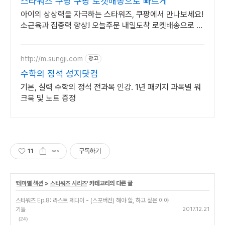
스타워즈 쿠팡 쿠팡 로켓배송으로 빠르게
아이의 상상력을 자극하는 스타워즈, 쿠팡에서 만나보세요!
소근육과 집중력 향상! 오늘주문 내일도착 로켓배송으로 시
작해요.
http://m.sungji.com
광고
수학의 정석 성지닷컴
기본, 실력 수학의 정석 전과목 인강. 1년 패키지 과목별 워
크북 및 노트 증정
11
구독하기
'
테마별 섹션
>
스타워즈 시리즈
' 카테고리의 다른 글
스타워즈 Ep.8: 라스트 제다이 - (스포버전) 해야 할, 하고 싶은 이야
기들
2017.12.21
(24)