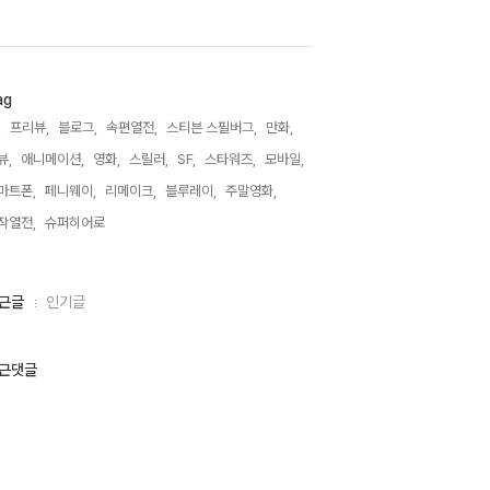
ag
,
프리뷰,
블로그,
속편열전,
스티븐 스필버그,
만화,
뷰,
애니메이션,
영화,
스릴러,
SF,
스타워즈,
모바일,
마트폰,
페니웨이,
리메이크,
블루레이,
주말영화,
작열전,
슈퍼히어로,
근글
인기글
근댓글