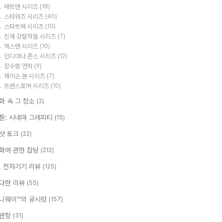
배트맨 시리즈
(18)
스타워즈 시리즈
(40)
스타트렉 시리즈
(10)
신체 강탈자들 시리즈
(7)
엑스맨 시리즈
(10)
인디아나 존스 시리즈
(12)
잠수함 연작
(9)
제이슨 본 시리즈
(7)
트랜스포머 시리즈
(10)
화 속 그 장소
(2)
툰: 시네마 그레피티
(15)
샷 토크
(22)
화에 관한 잡담
(212)
T, 전자기기 리뷰
(125)
다한 리뷰
(55)
니웨이™의 궁시렁
(157)
관함
(31)