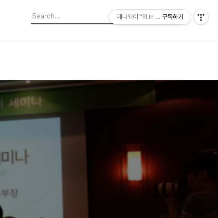
페니웨이™의 In This Film
구독하기