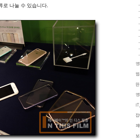
류로 나눌 수 있습니다.
영
웹
원
영
I
잡
페
보