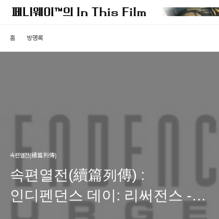
홈
방명록
속편열전(續篇列傳)
속편열전(續篇列傳) :
인디펜던스 데이: 리써전스 -
안일한 자기복제의 함정