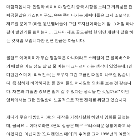
마담격입니다. 안젤라 베이비야 당연히 중국 시장을 노리고 끼워넣은 전
략공천같은 캐스팅이구요. 속속 죽어나가는 캐릭터들은 그저 소모적인
재료일 뿐이고 (하필 원년멤버들이 그런 포지션이라는게 참....) 어쩜 하나
같이 발연기를 펼치는지… 그나마 제프 골드블럼 한 명만 개런티 값을 하
는 것처럼 보입니다만 전편 만큼은 아닙니다.
롤랜드 에머리히가 무슨 명감독은 아니더라도 스케일이 큰 블록버스터
의 때깔은 어느 정도 잘 낼 줄 아는 테크니션이라는 생각이 있었는데, [인
디펜던스 데이: 리써전스]는 도무지 그런 고급진 때깔이 나오질 않습니
다. 좀 심하게 비약하자면 돈 많이 들인 어사일럼 영화를 보는 것 같습니
다. 자본과 기술만 있으면 쉽게 갈 수 있다는 생각을 한 것일까요? 이번
영화에서는 그런 안일함이 노골적으로 작품 전체를 뒤덮고 있습니다.
게다가 무슨 배짱인지 3편의 제작을 기정사실화 하면서 영화를 끝맺는
데, 글쎄요… 이대로라면 3편의 성공은 매우 우려스러운 상황이라고 봐
야겠지요. 아쉽지만 [인디펜던스 데이]의 추억은 그저 1996년의 여름에