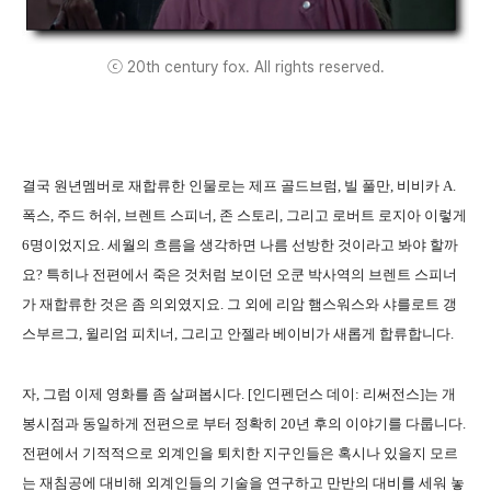
ⓒ 20th century fox. All rights reserved.
결국 원년멤버로 재합류한 인물로는 제프 골드브럼, 빌 풀만, 비비카 A.
폭스, 주드 허쉬, 브렌트 스피너, 존 스토리, 그리고 로버트 로지아 이렇게
6명이었지요. 세월의 흐름을 생각하면 나름 선방한 것이라고 봐야 할까
요? 특히나 전편에서 죽은 것처럼 보이던 오쿤 박사역의 브렌트 스피너
가 재합류한 것은 좀 의외였지요. 그 외에 리암 햄스워스와 샤를로트 갱
스부르그, 윌리엄 피치너, 그리고 안젤라 베이비가 새롭게 합류합니다.
자, 그럼 이제 영화를 좀 살펴봅시다. [인디펜던스 데이: 리써전스]는 개
봉시점과 동일하게 전편으로 부터 정확히 20년 후의 이야기를 다룹니다.
전편에서 기적적으로 외계인을 퇴치한 지구인들은 혹시나 있을지 모르
는 재침공에 대비해 외계인들의 기술을 연구하고 만반의 대비를 세워 놓