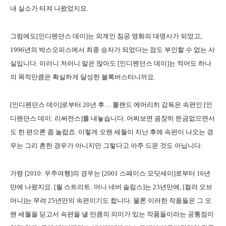
내 실소가 터져 나왔었지요.
그럼에도[인디펜던스 데이]는 외계인 침공 영화의 대명사가 되었고,
1996년의 박스오피스에서 최종 승자가 되었다는 점도 부인할 수 없는 사
실입니다. 이러니 저러니 말은 많아도 [인디펜던스 데이]는 적어도 하나
의 목적만큼은 확실하게 달성한 블록버스터니까요.
[인디펜던스 데이]로부터 20년 후… 롤랜드 에머리히 감독은 속편인 [인
디펜던스 데이: 리써전스]를 내놓습니다. 어찌보면 굉장히 뜬금없으면서
도 한 편으론 좀 놀랍죠. 이렇게 오랜 세월이 지난 후에 속편이 나오는 경
우는 그리 흔한 경우가 아니지만 그렇다고 아주 드문 것도 아닙니다.
가령 [2010: 우주여행]의 경우는 [2001 스페이스 오딧세이]로부터 16년
만에 나왔지요. [월 스트리트: 머니 네버 슬립스]는 23년만에, [컬러 오브
머니]는 무려 25년만의 속편이기도 합니다. 물론 이러한 작품들은 그 오
랜 세월을 딛고서 속편을 낼 만큼의 의미가 있는 작품들이라는 공통점이