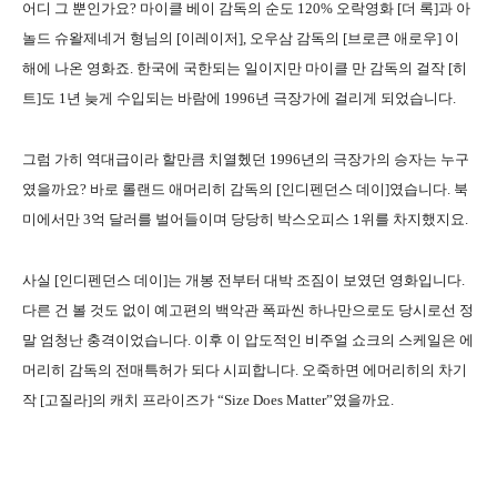
어디 그 뿐인가요? 마이클 베이 감독의 순도 120% 오락영화 [더 록]과 아
놀드 슈왈제네거 형님의 [이레이저], 오우삼 감독의 [브로큰 애로우] 이
해에 나온 영화죠. 한국에 국한되는 일이지만 마이클 만 감독의 걸작 [히
트]도 1년 늦게 수입되는 바람에 1996년 극장가에 걸리게 되었습니다.
그럼 가히 역대급이라 할만큼 치열헸던 1996년의 극장가의 승자는 누구
였을까요? 바로 롤랜드 애머리히 감독의 [인디펜던스 데이]였습니다. 북
미에서만 3억 달러를 벌어들이며 당당히 박스오피스 1위를 차지했지요.
사실 [인디펜던스 데이]는 개봉 전부터 대박 조짐이 보였던 영화입니다.
다른 건 볼 것도 없이 예고편의 백악관 폭파씬 하나만으로도 당시로선 정
말 엄청난 충격이었습니다. 이후 이 압도적인 비주얼 쇼크의 스케일은 에
머리히 감독의 전매특허가 되다 시피합니다. 오죽하면 에머리히의 차기
작 [고질라]의 캐치 프라이즈가 “Size Does Matter”였을까요.