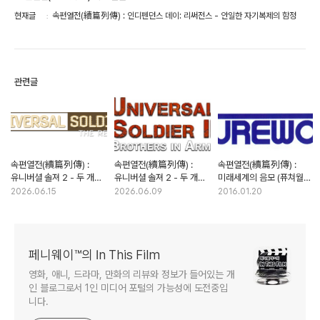
현재글
속편열전(續篇列傳) : 인디펜던스 데이: 리써전스 - 안일한 자기복제의 함정
관련글
속편열전(續篇列傳) :
속편열전(續篇列傳) :
속편열전(續篇列傳) :
유니버셜 솔져 2 - 두 개의
유니버셜 솔져 2 - 두 개의
미래세계의 음모 (퓨쳐월드)
속편, 두 개의 족보 (2부)
속편, 두 개의 족보 (1부)
- 공포로 다가온 문명의
2026.06.15
2026.06.09
2016.01.20
이기
페니웨이™의 In This Film
영화, 애니, 드라마, 만화의 리뷰와 정보가 들어있는 개
인 블로그로서 1인 미디어 포털의 가능성에 도전중입
니다.