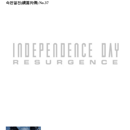
속편열전(續篇列傳) No.37