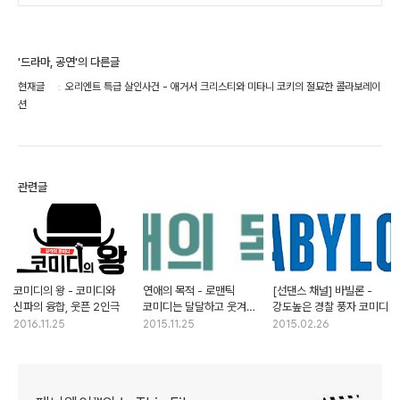
'드라마, 공연'의 다른글
현재글
오리엔트 특급 살인사건 - 애거서 크리스티와 미타니 코키의 절묘한 콜라보레이
션
관련글
코미디의 왕 - 코미디와
연애의 목적 - 로맨틱
[선댄스 채널] 바빌론 -
신파의 융합, 웃픈 2인극
코미디는 달달하고 웃겨야
강도높은 경찰 풍자 코미디
제 맛
2016.11.25
2015.11.25
2015.02.26