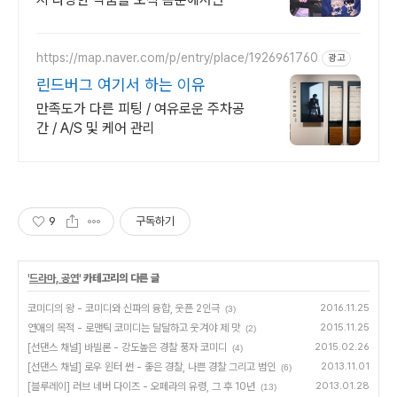
https://map.naver.com/p/entry/place/1926961760
광고
린드버그 여기서 하는 이유
만족도가 다른 피팅 / 여유로운 주차공
간 / A/S 및 케어 관리
9
구독하기
'
드라마, 공연
' 카테고리의 다른 글
코미디의 왕 - 코미디와 신파의 융합, 웃픈 2인극
2016.11.25
(3)
연애의 목적 - 로맨틱 코미디는 달달하고 웃겨야 제 맛
2015.11.25
(2)
[선댄스 채널] 바빌론 - 강도높은 경찰 풍자 코미디
2015.02.26
(4)
[선댄스 채널] 로우 윈터 썬 - 좋은 경찰, 나쁜 경찰 그리고 범인
2013.11.01
(6)
[블루레이] 러브 네버 다이즈 - 오페라의 유령, 그 후 10년
2013.01.28
(13)