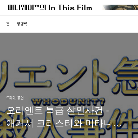
홈
방명록
드라마, 공연
오리엔트 특급 살인사건 -
애거서 크리스티와 미타니
코키의 절묘한 콜라보레이션