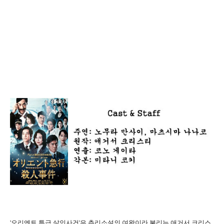
'오리엔트 특급 살인사건'은 추리소설의 여왕이라 불리는 애거서 크리스