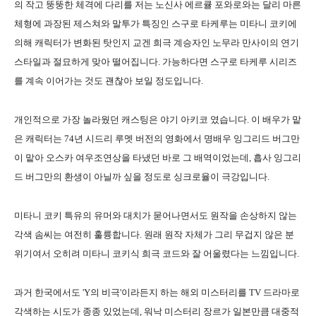
의 작고 뚱뚱한 체격에 다리를 저는 노신사 에르큘 포와로와는 달리 마른
체형에 과장된 제스쳐와 말투가 특징인 스구로 타케루는 미타니 코키에
의해 캐릭터가 변화된 탓인지 교겐 희극 계승자인 노무라 만사이의 연기
스타일과 절묘하게 맞아 떨어집니다. 가능하다면 스구로 타케루 시리즈
를 계속 이어가는 것도 괜찮아 보일 정도입니다.
개인적으로 가장 놀라웠던 캐스팅은 야기 아키코 였습니다. 이 배우가 맡
은 캐릭터는 74년 시드리 루멧 버전의 영화에서 명배우 잉그리드 버그만
이 맡아 오스카 여우조연상을 타냈던 바로 그 배역이었는데, 흡사 잉그리
드 버그만의 환생이 아닐까 싶을 정도로 싱크로율이 극강입니다.
미타니 코키 특유의 유머와 대치가 묻어나면서도 원작을 손상하지 않는
각색 솜씨는 여전히 훌륭합니다. 원래 원작 자체가 그리 무겁지 않은 분
위기여서 오히려 미타니 코키식 희극 코드와 잘 어울렸다는 느낌입니다.
과거 한국에서도 'Y의 비극'이라든지 하는 해외 미스터리를 TV 드라마로
각색하는 시도가 종종 있었는데, 워낙 미스터리 장르가 일본만큼 대중적