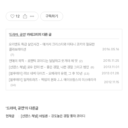
12
구독하기
'
드라마, 공연
' 카테고리의 다른 글
오리엔트 특급 살인사건 - 애거서 크리스티와 미타니 코키의 절묘한
콜라보레이션
2016.05.16
(7)
연애의 목적 - 로맨틱 코미디는 달달하고 웃겨야 제 맛
2015.11.25
(2)
[선댄스 채널] 로우 윈터 썬 - 좋은 경찰, 나쁜 경찰 그리고 범인
2013.11.01
(6)
[블루레이] 러브 네버 다이즈 - 오페라의 유령, 그 후 10년
2013.01.28
(13)
[블루레이] 알카트라즈 - 떡밥의 본좌 J.J. 에이브람스의 미스테리극
2012.11.15
(14)
'드라마, 공연'의 다른글
현재글
[선댄스 채널] 바빌론 - 강도높은 경찰 풍자 코미디