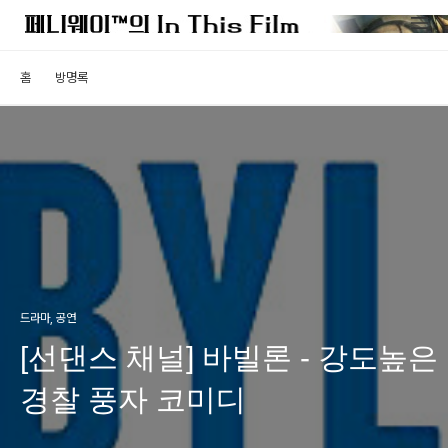
홈
방명록
드라마, 공연
[선댄스 채널] 바빌론 - 강도높은
경찰 풍자 코미디