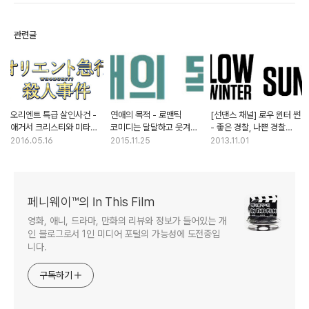
관련글
오리엔트 특급 살인사건 -
연애의 목적 - 로맨틱
[선댄스 채널] 로우 윈터 썬
애거서 크리스티와 미타니
코미디는 달달하고 웃겨야
- 좋은 경찰, 나쁜 경찰
코키의 절묘한
제 맛
그리고 범인
2016.05.16
2015.11.25
2013.11.01
콜라보레이션
페니웨이™의 In This Film
영화, 애니, 드라마, 만화의 리뷰와 정보가 들어있는 개
인 블로그로서 1인 미디어 포털의 가능성에 도전중입
니다.
구독하기