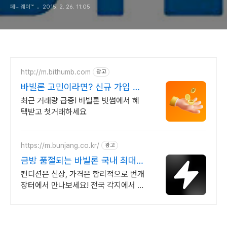
페니웨이™
2015. 2. 26. 11:05
http://m.bithumb.com
광고
바빌론 고민이라면? 신규 가입 시
5만원 혜택
최근 거래량 급증! 바빌론 빗썸에서 혜
택받고 첫거래하세요
https://m.bunjang.co.kr/
광고
금방 품절되는 바빌론 국내 최대
브랜드 중고거래
컨디션은 신상, 가격은 합리적으로 번개
장터에서 만나보세요! 전국 각지에서 올
라오는 전국구 최다 상품 매일 10만 개
이상의 신규 상품 업로드