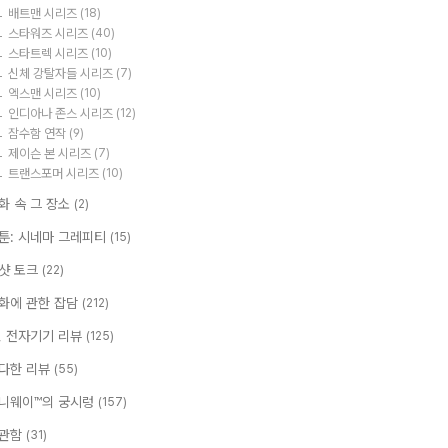
배트맨 시리즈
(18)
스타워즈 시리즈
(40)
스타트렉 시리즈
(10)
신체 강탈자들 시리즈
(7)
엑스맨 시리즈
(10)
인디아나 존스 시리즈
(12)
잠수함 연작
(9)
제이슨 본 시리즈
(7)
트랜스포머 시리즈
(10)
화 속 그 장소
(2)
툰: 시네마 그레피티
(15)
샷 토크
(22)
화에 관한 잡담
(212)
T, 전자기기 리뷰
(125)
다한 리뷰
(55)
니웨이™의 궁시렁
(157)
관함
(31)