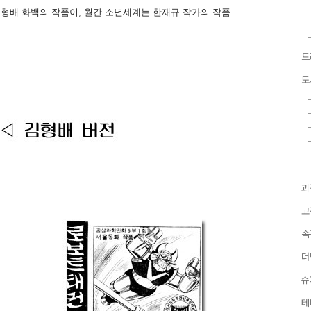
김형배 화백의 작품이, 월간 소년세계는 한재규 작가의 작품
드
도
괴
고
속
더
슈
테