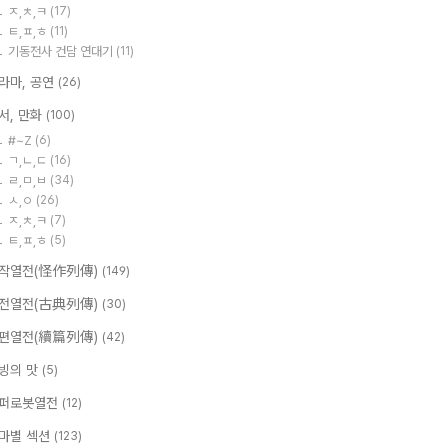
ㅈ,ㅊ,ㅋ
(17)
ㅌ,ㅍ,ㅎ
(11)
기동전사 건담 연대기
(11)
라마, 공연
(26)
서, 만화
(100)
#~Z
(6)
ㄱ,ㄴ,ㄷ
(16)
ㄹ,ㅁ,ㅂ
(34)
ㅅ,ㅇ
(26)
ㅈ,ㅊ,ㅋ
(7)
ㅌ,ㅍ,ㅎ
(5)
작열전(怪作列傳)
(149)
전열전(古典列傳)
(30)
편열전(續篇列傳)
(42)
빙의 맛
(5)
퍼로봇열전
(12)
마별 섹션
(123)