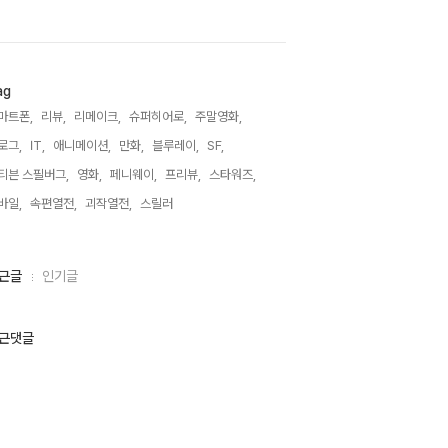
ag
마트폰,
리뷰,
리메이크,
슈퍼히어로,
주말영화,
로그,
IT,
애니메이션,
만화,
블루레이,
SF,
티븐 스필버그,
영화,
페니웨이,
프리뷰,
스타워즈,
바일,
속편열전,
괴작열전,
스릴러,
근글
인기글
근댓글