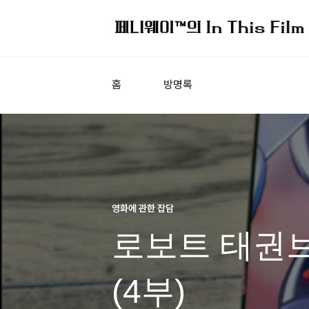
홈
방명록
영화에 관한 잡담
로보트 태권
(4부)