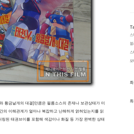
T
스
블
스
모
최
최
근
글
과
인
최
와 황금날개의 대결]만큼은 필름소스의 존재나 보관상태가 미
기
글
자간의 이해관계가 얼마나 복잡하고 난해하게 얽혀있는지를 읽
스터링된 태권브이를 포함해 색감이나 화질 등 가장 완벽한 상태