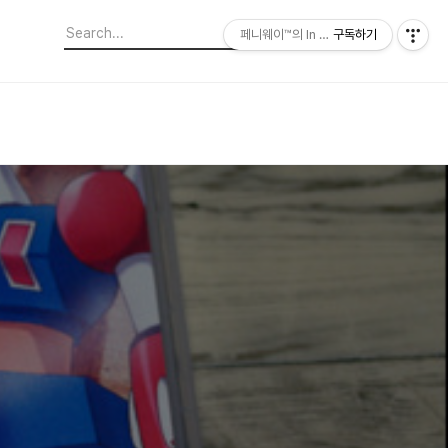
페니웨이™의 In This Film
구독하기