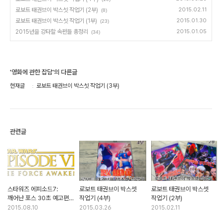
로보트 태권브이 박스셋 작업기 (2부)
2015.02.11
(8)
로보트 태권브이 박스셋 작업기 (1부)
2015.01.30
(23)
2015년을 강타할 속편들 총정리
2015.01.05
(34)
'영화에 관한 잡담'의 다른글
현재글
로보트 태권브이 박스셋 작업기 (3부)
관련글
스타워즈 에피소드7:
로보트 태권브이 박스셋
로보트 태권브이 박스셋
깨어난 포스 30초 예고편
작업기 (4부)
작업기 (2부)
공개 (한글자막)
2015.08.10
2015.03.26
2015.02.11