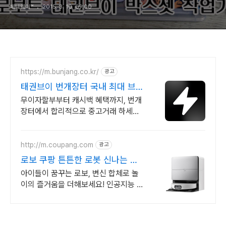
페니웨이™
2015. 3. 10. 09:00
https://m.bunjang.co.kr/
광고
태권브이 번개장터 국내 최대 브랜
드 중고거래
무이자할부부터 캐시백 혜택까지, 번개
장터에서 합리적으로 중고거래 하세요
전국 각지에서 올라오는 전국구 최다 상
품 매일 10만 개 이상의 신규 상품 업로
드
http://m.coupang.com
광고
로보 쿠팡 튼튼한 로봇 신나는 놀
이
아이들이 꿈꾸는 로보, 변신 합체로 놀
이의 즐거움을 더해보세요! 인공지능 로
보트, 친구처럼! 와우회원은 무료배송으
로 편리하게.