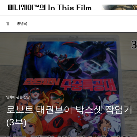
홈
방명록
영화에 관한 잡담
로보트 태권브이 박스셋 작업기
(3부)