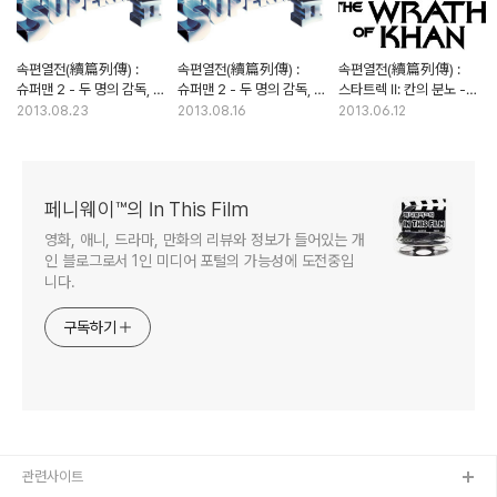
속편열전(續篇列傳) :
속편열전(續篇列傳) :
속편열전(續篇列傳) :
슈퍼맨 2 - 두 명의 감독, 두
슈퍼맨 2 - 두 명의 감독, 두
스타트렉 II: 칸의 분노 -
개의 버전 (3부)
개의 버전 (2부)
스타트렉 최고의 극장판
2013.08.23
2013.08.16
2013.06.12
페니웨이™의 In This Film
영화, 애니, 드라마, 만화의 리뷰와 정보가 들어있는 개
인 블로그로서 1인 미디어 포털의 가능성에 도전중입
니다.
구독하기
관련사이트