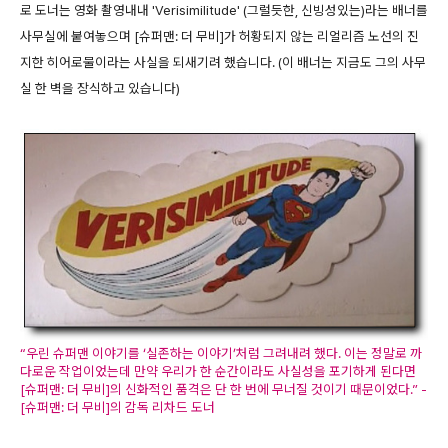
로 도너는 영화 촬영내내 'Verisimilitude' (그럴듯한, 신빙성있는)라는 배너를
사무실에 붙여놓으며 [슈퍼맨: 더 무비]가 허황되지 않는 리얼리즘 노선의 진
지한 히어로물이라는 사실을 되새기려 했습니다. (이 배너는 지금도 그의 사무
실 한 벽을 장식하고 있습니다)
“우린 슈퍼맨 이야기를 ‘실존하는 이야기’처럼 그려내려 했다. 이는 정말로 까
다로운 작업이었는데 만약 우리가 한 순간이라도 사실성을 포기하게 된다면
[슈퍼맨: 더 무비]의 신화적인 품격은 단 한 번에 무너질 것이기 때문이었다.” -
[슈퍼맨: 더 무비]의 감독 리차드 도너