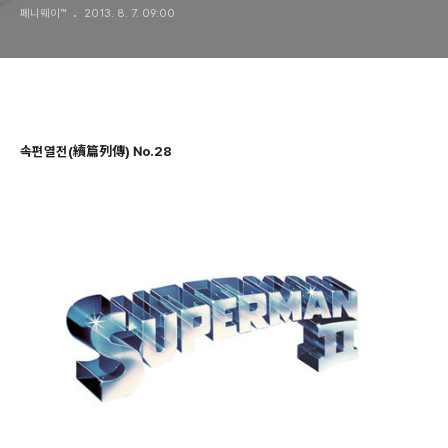
페니웨이™
2013. 8. 7. 09:00
속편열전(續篇列傳) No.28