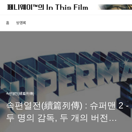
홈
방명록
속편열전(續篇列傳)
속편열전(續篇列傳) : 슈퍼맨 2 -
두 명의 감독, 두 개의 버전
(1부)