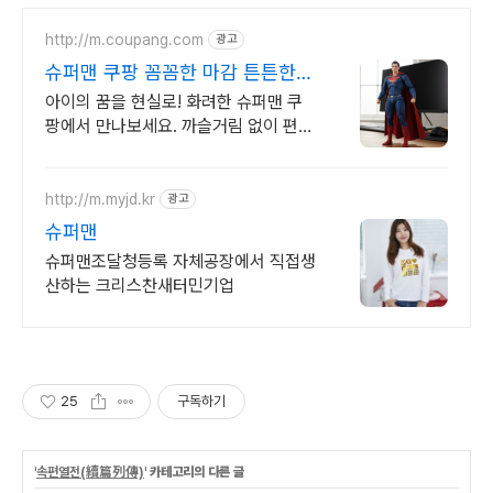
http://m.coupang.com
광고
슈퍼맨 쿠팡 꼼꼼한 마감 튼튼한
품질
아이의 꿈을 현실로! 화려한 슈퍼맨 쿠
팡에서 만나보세요. 까슬거림 없이 편안
한 코스튬, 활동하기 좋아요!
http://m.myjd.kr
광고
슈퍼맨
슈퍼맨조달청등록 자체공장에서 직접생
산하는 크리스찬새터민기업
25
구독하기
'
속편열전(續篇列傳)
' 카테고리의 다른 글