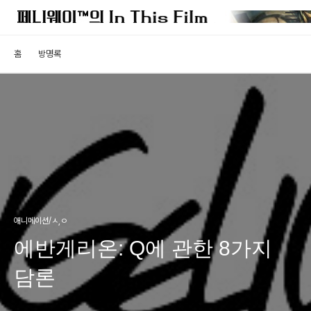
홈
방명록
애니메이션/ㅅ,ㅇ
에반게리온: Q에 관한 8가지
담론