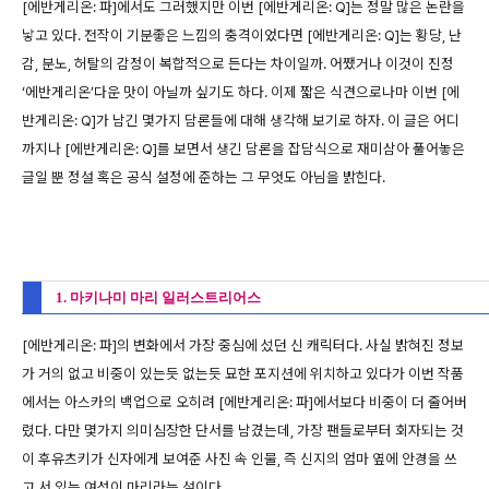
[에반게리온: 파]에서도 그러했지만 이번 [에반게리온: Q]는 정말 많은 논란을
낳고 있다. 전작이 기분좋은 느낌의 충격이었다면 [에반게리온: Q]는 황당, 난
감, 분노, 허탈의 감정이 복합적으로 든다는 차이일까. 어쨌거나 이것이 진정
‘에반게리온’다운 맛이 아닐까 싶기도 하다. 이제 짧은 식견으로나마 이번 [에
반게리온: Q]가 남긴 몇가지 담론들에 대해 생각해 보기로 하자. 이 글은 어디
까지나 [에반게리온: Q]를 보면서 생긴 담론을 잡담식으로 재미삼아 풀어놓은
글일 뿐 정설 혹은 공식 설정에 준하는 그 무엇도 아님을 밝힌다.
1. 마키나미 마리 일러스트리어스
[에반게리온: 파]의 변화에서 가장 중심에 섰던 신 캐릭터다. 사실 밝혀진 정보
가 거의 없고 비중이 있는듯 없는듯 묘한 포지션에 위치하고 있다가 이번 작품
에서는 아스카의 백업으로 오히려 [에반게리온: 파]에서보다 비중이 더 줄어버
렸다. 다만 몇가지 의미심장한 단서를 남겼는데, 가장 팬들로부터 회자되는 것
이 후유츠키가 신자에게 보여준 사진 속 인물, 즉 신지의 엄마 옆에 안경을 쓰
고 서 있는 여성이 마리라는 설이다.