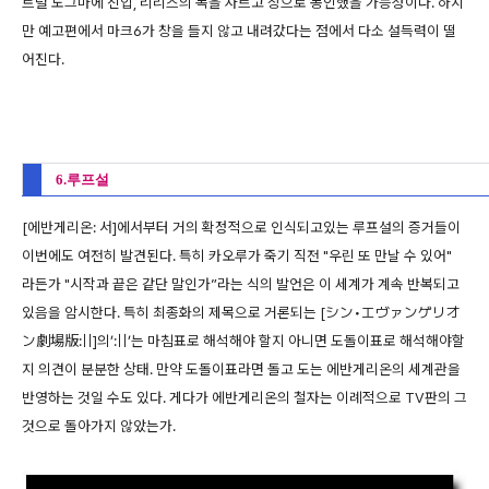
트럴 도그마에 진입, 리리스의 목을 자르고 창으로 봉인했을 가능성이다. 하지
만 예고편에서 마크6가 창을 들지 않고 내려갔다는 점에서 다소 설득력이 떨
어진다.
6.루프설
[에반게리온: 서]에서부터 거의 확정적으로 인식되고있는 루프설의 증거들이
이번에도 여전히 발견된다. 특히 카오루가 죽기 직전 "우린 또 만날 수 있어"
라든가 "시작과 끝은 같단 말인가”라는 식의 발언은 이 세계가 계속 반복되고
있음을 암시한다. 특히 최종화의 제목으로 거론되는 [シン•エヴァンゲリオ
ン劇場版:||]의’:||’는 마침표로 해석해야 할지 아니면 도돌이표로 해석해야할
지 의견이 분분한 상태. 만약 도돌이표라면 돌고 도는 에반게리온의 세계관을
반영하는 것일 수도 있다. 게다가 에반게리온의 철자는 이례적으로 TV판의 그
것으로 돌아가지 않았는가.