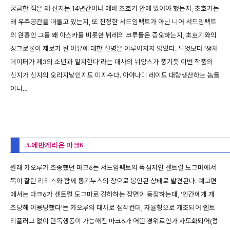
궁금한 점은 왜 신지는 14년간이나 에바 초호기 안에 있어야 했는지, 초호기는
왜 우주공간을 떠돌고 있는지, 또 진정한 서드임팩트가 아닌 니어 서드임팩트
의 원흉인 그를 왜 아스카를 비롯한 뷔레의 크루들은 증오하는지, 초호기와의
싱크로율이 제로가 된 이유에 대한 설명은 이루어지지 않았다. 무엇보다 ‘생체
데이터가 제3의 소년과 일치한다’라는 대사의 뉘앙스가 풍기듯 이번 작품의
신지가 신지의 오리지날인지도 미지수다. 아야나미 레이도 대량생산하는 놈들
이니…
5.에반게리온 마크6
원래 카오루가 조종했던 마크6는 서드임팩트의 폭심지인 센트럴 도그마에서
목이 잘린 리리스와 함께 롱기누스의 창으로 봉인된 상태로 발견된다. 예고편
에서는 마크6가 센트럴 도그마로 강하하는 장면이 등장하는데, ‘인간에게 개
조당해 이용당했다’는 카오루의 대사로 짐작컨데, 자율형으로 개조되어 엔트
리플러그 없이 단독행동이 가능해진 마크6가 어떤 경위로인가 사도화되어(정