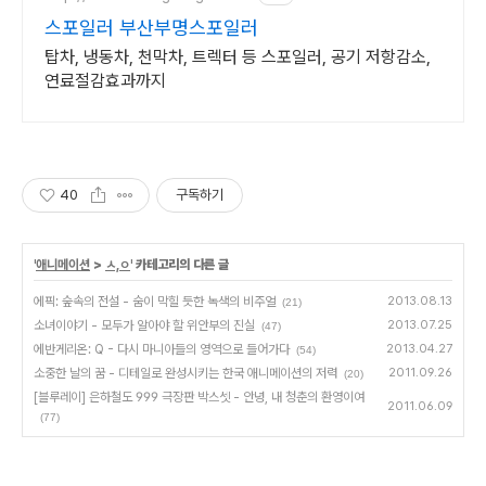
스포일러 부산부명스포일러
탑차, 냉동차, 천막차, 트렉터 등 스포일러, 공기 저항감소,
연료절감효과까지
40
구독하기
'
애니메이션
>
ㅅ,ㅇ
' 카테고리의 다른 글
에픽: 숲속의 전설 - 숨이 막힐 듯한 녹색의 비주얼
2013.08.13
(21)
소녀이야기 - 모두가 알아야 할 위안부의 진실
2013.07.25
(47)
에반게리온: Q - 다시 마니아들의 영역으로 들어가다
2013.04.27
(54)
소중한 날의 꿈 - 디테일로 완성시키는 한국 애니메이션의 저력
2011.09.26
(20)
[블루레이] 은하철도 999 극장판 박스셋 - 안녕, 내 청춘의 환영이여
2011.06.09
(77)