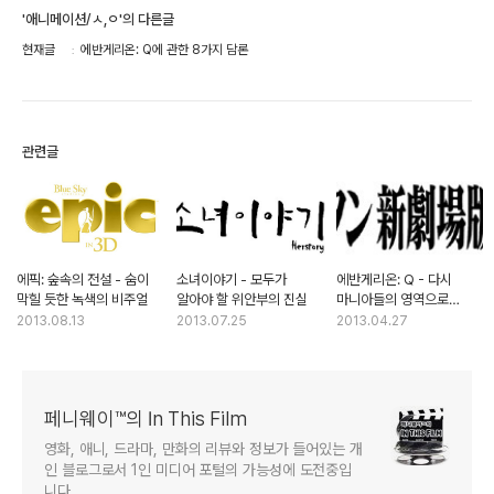
'애니메이션/ㅅ,ㅇ'의 다른글
현재글
에반게리온: Q에 관한 8가지 담론
관련글
에픽: 숲속의 전설 - 숨이
소녀이야기 - 모두가
에반게리온: Q - 다시
막힐 듯한 녹색의 비주얼
알아야 할 위안부의 진실
마니아들의 영역으로
들어가다
2013.08.13
2013.07.25
2013.04.27
페니웨이™의 In This Film
영화, 애니, 드라마, 만화의 리뷰와 정보가 들어있는 개
인 블로그로서 1인 미디어 포털의 가능성에 도전중입
니다.