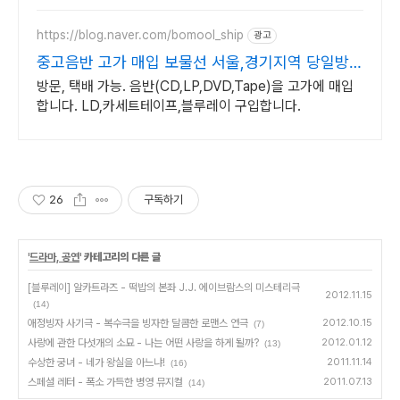
https://blog.naver.com/bomool_ship
광고
중고음반 고가 매입 보물선 서울,경기지역 당일방문
가능
방문, 택배 가능. 음반(CD,LP,DVD,Tape)을 고가에 매입
합니다. LD,카세트테이프,블루레이 구입합니다.
26
구독하기
'
드라마, 공연
' 카테고리의 다른 글
[블루레이] 알카트라즈 - 떡밥의 본좌 J.J. 에이브람스의 미스테리극
2012.11.15
(14)
애정빙자 사기극 - 복수극을 빙자한 달콤한 로맨스 연극
2012.10.15
(7)
사랑에 관한 다섯개의 소묘 - 나는 어떤 사랑을 하게 될까?
2012.01.12
(13)
수상한 궁녀 - 네가 왕실을 아느냐!
2011.11.14
(16)
스페셜 레터 - 폭소 가득한 병영 뮤지컬
2011.07.13
(14)