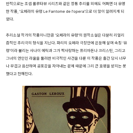
반적으로는 조셉 룰루타뷰 시리즈와 같은 정통 추리물 외에도 어쩌면 더 유명
한 작품, ‘오페라의 유령 Le Fantome de I'opera’으로 더 많이 알려지게 되
었다.
추리소설 작가의 작품이니만큼 ‘오페라의 유령’의 원작소설은 다분히 리얼리
즘적인 추리극의 형식을 지닌다. 파리의 오페라 극장안에 은둔해 살며 속칭 ‘유
령’이라 불리는 사나이 에릭과 그가 짝사랑하는 프리마돈나 크리스틴, 그리고
그녀의 연인인 라울을 둘러싼 비극적인 사건을 다룬 이 작품은 출간 당시 너무
나 무겁고 음산하며 공포감을 자아내는 문체 때문에 그리 큰 호평을 받지는 못
했다고 전해진다.