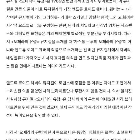
뮤지컬 <오페라의 유령>은 1986년 런던에서 초연이 이루어졌는데, 이 뮤지
컬을 만든 인물이 바로 뮤지컬계의 거장 앤드류 로이드 웨버다. 웨버는 –그가
참여한 뮤지컬이 거의 그러하듯- 거대한 스케일과 강렬한 음악, 그리고 화려한
시각적 요소들로 극을 구성하는 한편, 원작의 치밀하고 긴장감 넘치는 서스펜
스와 디테일한 표현들은 거의 배제한채 멜로적인 부분만을 부각시켰다. 따라
서 <오페라의 유령> 뮤지컬을 소개할 때 ‘가스통 르루의 오페라의 유령’이 아
니라 앤드류 로이드 웨버의 작품으로 소개하는 건 비단 뮤지컬계에서 웨버의
네임벨류가 가져오는 시너지 효과를 의식한 면도 있지만 작품 자체가 원작과
는 많은 면에서 다르다는 의미이기도 하다.
앤드류 로이드 웨버의 뮤지컬이 로맨스에 중점을 둔 이유는 아마도 초연에서
크리스틴 역을 맡았던 사라 브라이트만과 무관하지 않을 것이다. 익히 알려진
사실처럼 뮤지컬 <오페라의 유령>은 당시 웨버의 두번째 아내였던 사라 브라
이트만을 위해 만든 것이었으며, 실제 공연에도 작곡가의 이러한 애정어린 감
정이 녹아있음을 확인할 수 있다.
따라서 ‘오페라의 유령’이란 제목으로 나온 동명의 영화들은 르루의 소설을 바