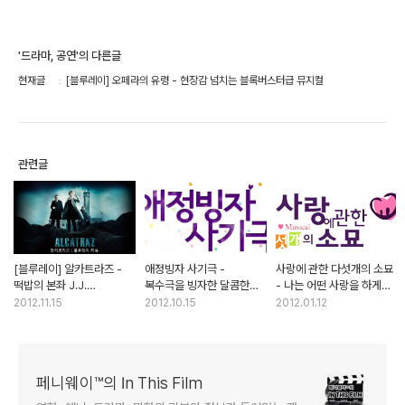
'드라마, 공연'의 다른글
현재글
[블루레이] 오페라의 유령 - 현장감 넘치는 블록버스터급 뮤지컬
관련글
[블루레이] 알카트라즈 -
애정빙자 사기극 -
사랑에 관한 다섯개의 소묘
떡밥의 본좌 J.J.
복수극을 빙자한 달콤한
- 나는 어떤 사랑을 하게
에이브람스의 미스테리극
로맨스 연극
될까?
2012.11.15
2012.10.15
2012.01.12
페니웨이™의 In This Film