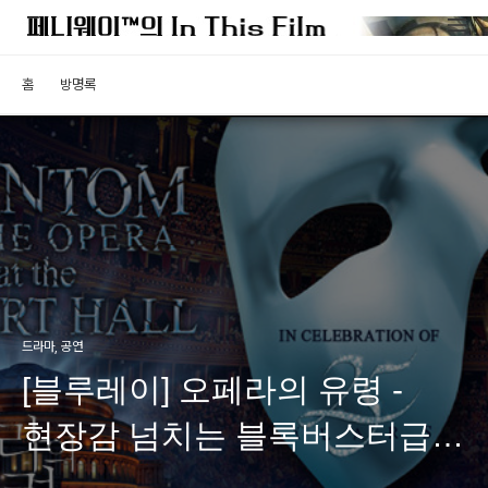
홈
방명록
드라마, 공연
[블루레이] 오페라의 유령 -
현장감 넘치는 블록버스터급
뮤지컬