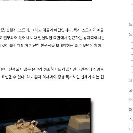
드
장, 신행지, 스드메, 그리고 예물과 예단입니다. 특히 스드메와 예물
도
도 결부되어 있어서 보다 현실적인 측면에서 접근하는 남자측에서는
 이것이 불씨가 되어 피곤한 한평생을 보내야하는 슬픈 운명에 처하
자들이 신경쓰지 않은 분야라 생소하기도 하겠지만 그만큼 더 신경을
 표현할 수 없다!;라고 혼자 외쳐봐야 평생 독거노인 신세가 되는 겁
괴
고
속
더
슈
테