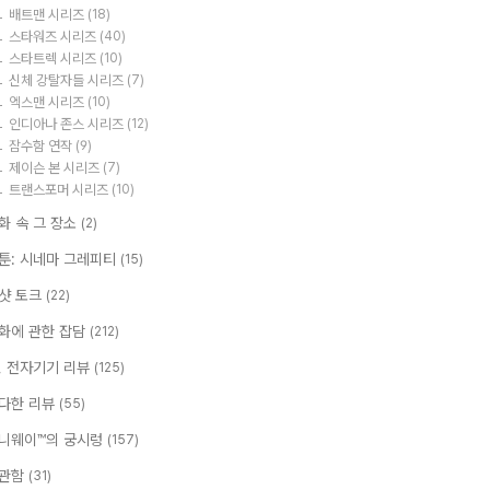
배트맨 시리즈
(18)
스타워즈 시리즈
(40)
스타트렉 시리즈
(10)
신체 강탈자들 시리즈
(7)
엑스맨 시리즈
(10)
인디아나 존스 시리즈
(12)
잠수함 연작
(9)
제이슨 본 시리즈
(7)
트랜스포머 시리즈
(10)
화 속 그 장소
(2)
툰: 시네마 그레피티
(15)
샷 토크
(22)
화에 관한 잡담
(212)
T, 전자기기 리뷰
(125)
다한 리뷰
(55)
니웨이™의 궁시렁
(157)
관함
(31)