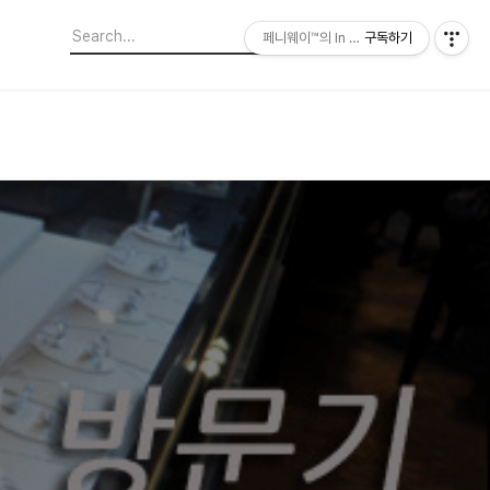
페니웨이™의 In This Film
구독하기