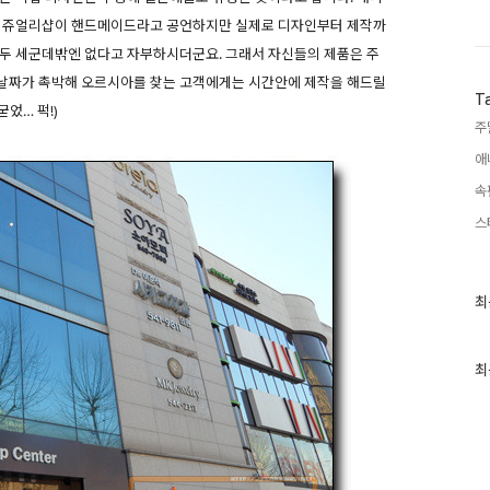
은 쥬얼리샵이 핸드메이드라고 공언하지만 실제로 디자인부터 제작까
 두 세군데밖엔 없다고 자부하시더군요. 그래서 자신들의 제품은 주
혼날짜가 촉박해 오르시아를 찾는 고객에게는 시간안에 제작을 해드릴
T
었… 퍽!)
주
애
속
스
최
최
근
글
과
인
최
기
글