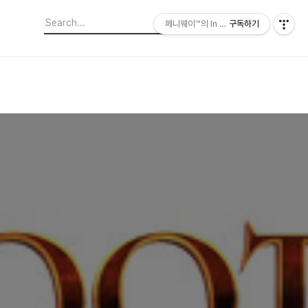
페니웨이™의 In This Film
구독하기