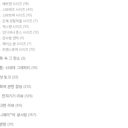
배트맨 시리즈
(18)
스타워즈 시리즈
(40)
스타트렉 시리즈
(10)
신체 강탈자들 시리즈
(7)
엑스맨 시리즈
(10)
인디아나 존스 시리즈
(12)
잠수함 연작
(9)
제이슨 본 시리즈
(7)
트랜스포머 시리즈
(10)
화 속 그 장소
(2)
툰: 시네마 그레피티
(15)
샷 토크
(22)
화에 관한 잡담
(212)
T, 전자기기 리뷰
(125)
다한 리뷰
(55)
니웨이™의 궁시렁
(157)
관함
(31)