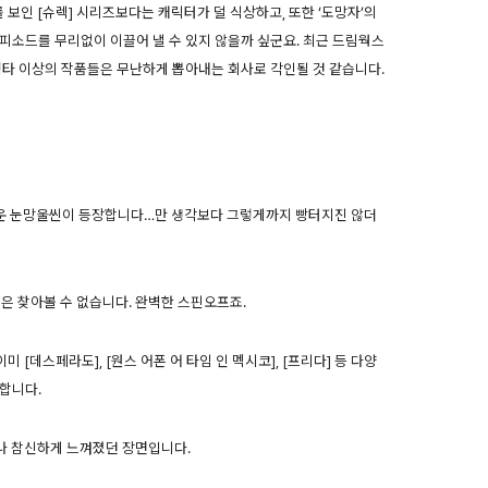
보인 [슈렉] 시리즈보다는 캐릭터가 덜 식상하고, 또한 ‘도망자’의
피소드를 무리없이 이끌어 낼 수 있지 않을까 싶군요. 최근 드림웍스
평타 이상의 작품들은 무난하게 뽑아내는 회사로 각인될 것 같습니다.
처로운 눈망울씬이 등장합니다…만 생각보다 그렇게까지 빵터지진 않더
은 찾아볼 수 없습니다. 완벽한 스핀오프죠.
[데스페라도], [원스 어폰 어 타임 인 멕시코], [프리다] 등 다양
합니다.
나 참신하게 느껴졌던 장면입니다.