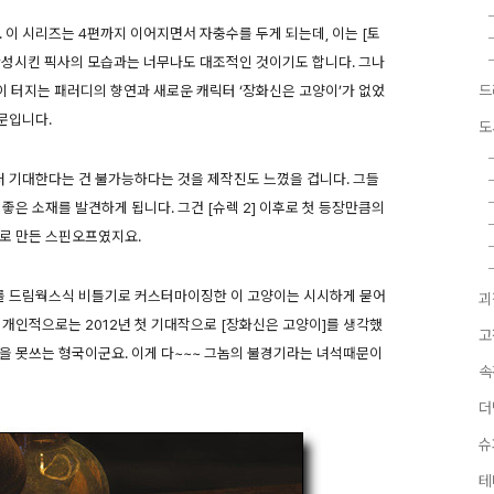
 이 시리즈는 4편까지 이어지면서 자충수를 두게 되는데, 이는 [토
완성시킨 픽사의 모습과는 너무나도 대조적인 것이기도 합니다. 그나
없이 터지는 패러디의 향연과 새로운 캐릭터 ‘장화신은 고양이’가 없었
드
문입니다.
도
더 기대한다는 건 불가능하다는 것을 제작진도 느꼈을 겁니다. 그들
좋은 소재를 발견하게 됩니다. 그건 [슈렉 2] 이후로 첫 등장만큼의
로 만든 스핀오프였지요.
]를 드림웍스식 비틀기로 커스터마이징한 이 고양이는 시시하게 묻어
괴
 개인적으로는 2012년 첫 기대작으로 [장화신은 고양이]를 생각했
고
을 못쓰는 형국이군요. 이게 다~~~ 그놈의 불경기라는 녀석때문이
속
더
슈
테