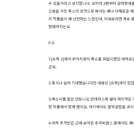
수 있을거라고 생각합니다. 오히려 3편부터 급하향세를 
신분을 가진 푸스의 성격으로 봐서는 꽤나 다채로운 에
의 작품들이 꽤 선전하는 느낌인데, 이대로라면 계속 
현재까지는요.
P.S:
1.[슈렉 2]에서 무아지경의 폭소를 유발시켰던 애
군요.
2.혹시나 싶어 기대했습니다만 내용상 [슈렉]과의 접점
3.목소리를 맡은 안토니오 반데라스와 셀마 헤이엑은 이미 
한 작품에서 함께 했지요. 여기에서도 찰떡궁합을 과시
4.마차 추격씬은 근래 보아온 추격씨퀀스 중에서도 꽤