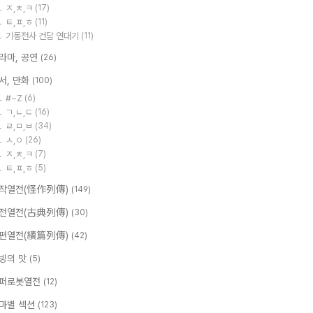
ㅈ,ㅊ,ㅋ
(17)
ㅌ,ㅍ,ㅎ
(11)
기동전사 건담 연대기
(11)
라마, 공연
(26)
서, 만화
(100)
#~Z
(6)
ㄱ,ㄴ,ㄷ
(16)
ㄹ,ㅁ,ㅂ
(34)
ㅅ,ㅇ
(26)
ㅈ,ㅊ,ㅋ
(7)
ㅌ,ㅍ,ㅎ
(5)
작열전(怪作列傳)
(149)
전열전(古典列傳)
(30)
편열전(續篇列傳)
(42)
빙의 맛
(5)
퍼로봇열전
(12)
마별 섹션
(123)