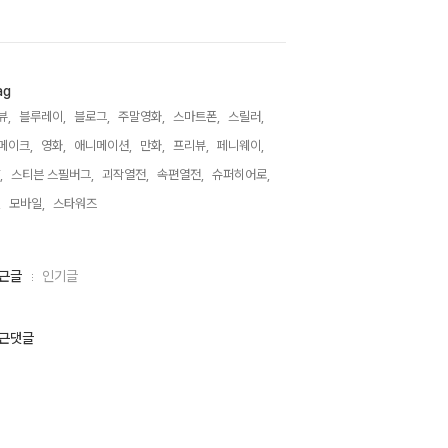
ag
뷰,
블루레이,
블로그,
주말영화,
스마트폰,
스릴러,
메이크,
영화,
애니메이션,
만화,
프리뷰,
페니웨이,
,
스티븐 스필버그,
괴작열전,
속편열전,
슈퍼히어로,
,
모바일,
스타워즈,
근글
인기글
근댓글