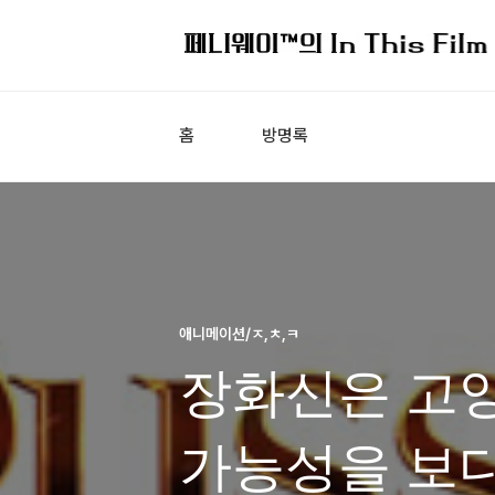
홈
방명록
애니메이션/ㅈ,ㅊ,ㅋ
장화신은 고양
가능성을 보