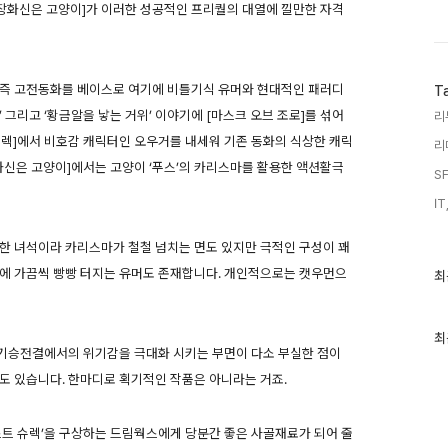
[장화신은 고양이]가 이러한 성공적인 프리퀄의 대열에 낄만한 자격
. 즉 고전동화를 베이스로 여기에 비틀기식 유머와 현대적인 패러디
T
’ 그리고 ‘황금알을 낳는 거위’ 이야기에 [마스크 오브 조로]를 섞어
리
[슈렉]에서 비호감 캐릭터인 오우거를 내세워 기존 동화의 식상한 캐릭
리
화신은 고양이]에서는 고양이 ‘푸스’의 카리스마를 활용한 액션활극
SF
IT
한 녀석이라 카리스마가 철철 넘치는 면도 있지만 극적인 구성이 꽤
디에 가끔씩 빵빵 터지는 유머도 존재합니다. 개인적으로는 캣우먼으
최
최
근
글
과
인
최
 기승전결에서의 위기감을 극대화 시키는 부면이 다소 부실한 점이
기
글
도 있습니다. 한마디로 획기적인 작품은 아니라는 거죠.
스트 슈렉’을 구상하는 드림웍스에게 당분간 좋은 사골재료가 되어 줄