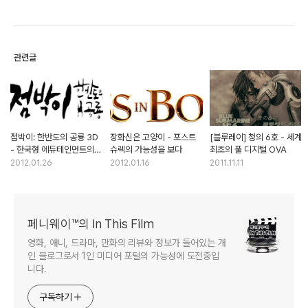
관련글
점박이: 한반도의 공룡 3D
장화신은 고양이 - 포스트
[블루레이] 청의 6호 - 세계
- 한국형 에듀테인먼트의
슈렉의 가능성을 보다
최초의 풀 디지털 OVA
도약
2012.01.26
2012.01.16
2011.11.11
페니웨이™의 In This Film
영화, 애니, 드라마, 만화의 리뷰와 정보가 들어있는 개
인 블로그로서 1인 미디어 포털의 가능성에 도전중입
니다.
구독하기