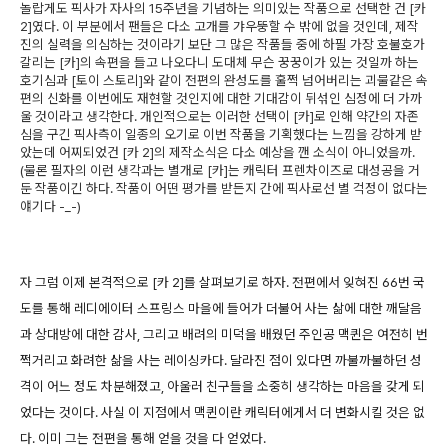
놀랍게도 픽사가 자사의 15주년을 기념하는 의미있는 작품으로 선택한 건 [카
2]였다. 이 부분에서 팬들은 다소 고개를 갸우뚱할 수 밖에 없을 것인데, 제작
진의 실력을 의심하는 것이라기 보단 그 많은 작품들 중에 하필 가장 호불호가
갈리는 [카]의 속편을 들고 나오다니 도대체 무슨 꿍꿍이가 있는 것일까 하는
호기심과 [토이 스토리]와 같이 전편의 완성도를 훌쩍 넘어버리는 괴물같은 속
편의 신화를 이번에도 재현할 것인지에 대한 기대감이 뒤섞인 심정에 더 가까
울 것이라고 생각한다. 개인적으로는 이러한 선택이 [카]로 인해 약간의 자존
심을 구긴 픽사측이 일종의 오기로 이번 작품을 기획했다는 느낌을 강하게 받
았는데 어찌되었건 [카 2]의 제작소식은 다소 예상을 깬 소식이 아니었을까.
(물론 필자의 이런 생각과는 별개로 [카]는 캐릭터 프렌차이즈로 대성공을 거
둔 작품이긴 하다. 작품이 어떤 평가를 받든지 간에 픽사로선 별 걱정이 없다는
얘기다 -_-)
자 그럼 이제 본격적으로 [카 2]를 살펴보기로 하자. 전편에서 잊혀진 66번 국
도를 통해 레디에이터 스프링스 마을에 들어가 더불어 사는 삶에 대한 깨달음
과 상대방에 대한 감사, 그리고 배려의 미덕을 배웠던 주인공 맥퀸은 여전히 번
쩍거리고 화려한 삶을 사는 레이싱카다. 달라진 점이 있다면 까불까불하던 성
격이 어느 정도 차분해졌고, 아울러 친구들을 소중히 생각하는 마음을 갖게 되
었다는 것이다. 사실 이 지점에서 맥퀸이란 캐릭터에게서 더 변화시킬 것은 없
다. 이미 그는 전편을 통해 얻을 것을 다 얻었다.