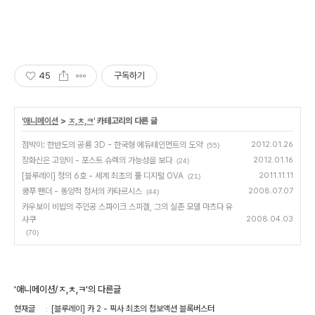
45
구독하기
'
애니메이션
>
ㅈ,ㅊ,ㅋ
' 카테고리의 다른 글
점박이: 한반도의 공룡 3D - 한국형 에듀테인먼트의 도약
2012.01.26
(55)
장화신은 고양이 - 포스트 슈렉의 가능성을 보다
2012.01.16
(24)
[블루레이] 청의 6호 - 세계 최초의 풀 디지털 OVA
2011.11.11
(21)
쿵푸 팬더 - 동양적 정서의 카타르시스
2008.07.07
(44)
카우보이 비밥의 주인공 스파이크 스피겔, 그의 실존 모델 마츠다 유
사쿠
2008.04.03
(70)
'애니메이션/ㅈ,ㅊ,ㅋ'의 다른글
현재글
[블루레이] 카 2 - 픽사 최초의 첩보액션 블록버스터