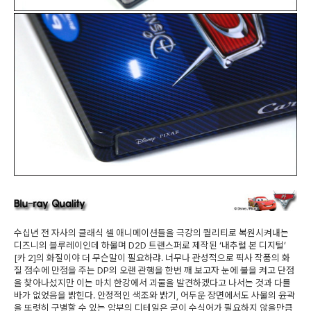
수십년 전 자사의 클래식 셀 애니메이션들을 극강의 퀄리티로 복원시켜내는
디즈니의 블루레이인데 하물며 D2D 트랜스퍼로 제작된 ‘내추럴 본 디지털’
[카 2]의 화질이야 더 무슨말이 필요하랴. 너무나 관성적으로 픽사 작품의 화
질 점수에 만점을 주는 DP의 오랜 관행을 한번 깨 보고자 눈에 불을 켜고 단점
을 찾아나섰지만 이는 마치 한강에서 괴물을 발견하겠다고 나서는 것과 다를
바가 없었음을 밝힌다. 안정적인 색조와 밝기, 어두운 장면에서도 사물의 윤곽
을 또렷히 구별할 수 있는 암부의 디테일은 굳이 수식어가 필요하지 않을만큼