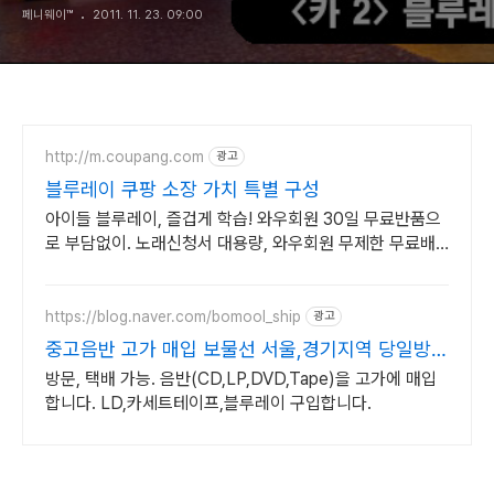
페니웨이™
2011. 11. 23. 09:00
http://m.coupang.com
광고
블루레이 쿠팡 소장 가치 특별 구성
아이들 블루레이, 즐겁게 학습! 와우회원 30일 무료반품으
로 부담없이. 노래신청서 대용량, 와우회원 무제한 무료배
송으로 편리하게!
https://blog.naver.com/bomool_ship
광고
중고음반 고가 매입 보물선 서울,경기지역 당일방문
가능
방문, 택배 가능. 음반(CD,LP,DVD,Tape)을 고가에 매입
합니다. LD,카세트테이프,블루레이 구입합니다.