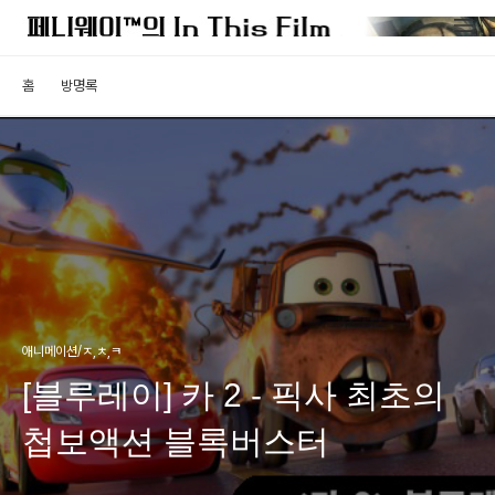
홈
방명록
애니메이션/ㅈ,ㅊ,ㅋ
[블루레이] 카 2 - 픽사 최초의
첩보액션 블록버스터