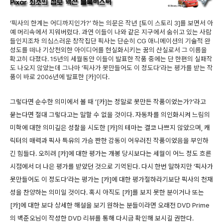
‘픽사의 한계는 어디까지인가?’ 하는 의문은 작년 [토이 스토리 3]를 보면서 아
예 머리속에서 지워버렸다. 과연 이들이 나와 같은 지구에서 숨쉬고 있는 사람
들인지조차 의심스러운 창작집단 픽사는 단순히 CG 애니메이션의 기술적 완
성도를 떠나 기상천외한 아이디어를 현실화시키는 꿈의 산실로서 그 이름을
확고히 다졌다. 15년의 세월동안 이들이 발표한 작품 중에는 단 한편의 실패작
도 나오지 않았는데 그나마 ‘픽사가 못만들어도 이 정도다’라는 평가를 받는 작
품이 바로 2006년에 발표한 [카]이다.
그렇다면 순수한 의미에서 볼 때 ‘[카]는 정말로 못만든 작품이었는가?’라고
묻는다면 절대 그렇다고는 말할 수 없을 것이다. 자동차를 의인화시켜 느림의
미학에 대한 의미깊은 성찰을 시도한 [카]의 테마는 결코 나쁘지 않았으며, 캐
릭터의 매력과 픽사 특유의 가슴 짠한 감동이 어우러진 작품이었음을 부인하
긴 힘들다. 오히려 [카]에 대한 평가는 개봉 당시보다는 세월이 어느 정도 흐른
시점에서 더 나은 평가를 받았던 것으로 기억된다. 다시 한번 말하지만 ‘픽사가
못만들어도 이 정도다’라는 평가는 [카]에 대한 평가절하라기보단 픽사의 천재
성을 찬양하는 의미일 것이다. 혹시 아직도 [카]를 보지 못한 분이거나 또는
[카]에 대한 보다 상세한 해설을 보기 원하는 분들이라면 오래전 DVD Prime
의 백준오님이 작성한 DVD 리뷰를 통해 다시금 확인해 보시길 권한다.