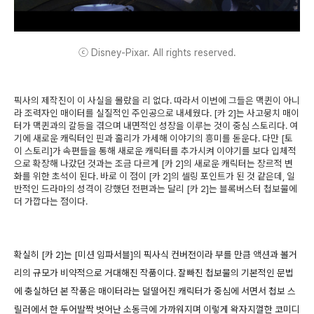
ⓒ Disney-Pixar. All rights reserved.
픽사의 제작진이 이 사실을 몰랐을 리 없다. 따라서 이번에 그들은 맥퀸이 아니
라 조력자인 매이터를 실질적인 주인공으로 내세웠다. [카 2]는 사고뭉치 매이
터가 맥퀸과의 갈등을 겪으며 내면적인 성장을 이루는 것이 중심 스토리다. 여
기에 새로운 캐릭터인 핀과 홀리가 가세해 이야기의 흥미를 돋운다. 다만 [토
이 스토리]가 속편들을 통해 새로운 캐릭터를 추가시켜 이야기를 보다 입체적
으로 확장해 나갔던 것과는 조금 다르게 [카 2]의 새로운 캐릭터는 장르적 변
화를 위한 초석이 된다. 바로 이 점이 [카 2]의 셀링 포인트가 된 것 같은데, 일
반적인 드라마의 성격이 강했던 전편과는 달리 [카 2]는 블록버스터 첩보물에
더 가깝다는 점이다.
확실히 [카 2]는 [미션 임파서블]의 픽사식 컨버전이라 부를 만큼 액션과 볼거
리의 규모가 비약적으로 거대해진 작품이다. 잘빠진 첩보물의 기본적인 문법
에 충실하던 본 작품은 매이터라는 덜떨어진 캐릭터가 중심에 서면서 첩보 스
릴러에서 한 두어발짝 벗어난 소동극에 가까워지며 이렇게 왁자지껄한 코미디