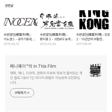
관련글
속편열전(續篇列傳) :
속편열전(續篇列傳) :
속편열전(續篇列傳) : 킹콩
이노센스 - 공각기동대, 그
황비홍 2 - 3편보다 늦게
2 - 10년만에 부활한
후 3년
개봉된 까닭은?
킹콩의 로맨스
2012.06.13
2012.03.26
2011.08.29
페니웨이™의 In This Film
영화, 애니, 드라마, 만화의 리뷰와 정보가 들어있는 개
인 블로그로서 1인 미디어 포털의 가능성에 도전중입
니다.
구독하기