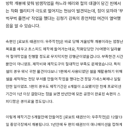
방학 개봉에 맞춰 밤샘작업을 하느라 메리와 철의 대결이 담긴 씬에서
는 작화 퀄리티가 극도로 떨어지는 현상이 발견되는데, 잠이 모자라 '꾸
벅꾸벅 졸면서' 작업을 했다는 김청기 감독의 증언처럼 여건이 열악했
음을 알 수 있습니다.
속편인 [로보트 태권브이: 우주작전]은 바로 당해 겨울방학 개봉이라는 엄청난
목표를 세우고 초스피드 제작에 들어가는데요, 작화담당만 70여명이 달라붙
어 철야작업을 진행할 정도로 무지막지한 강행군이었을겁니다. 부족한건 시간
뿐만이 아니었죠. 제작비와 제작도구의 절대적인 부족도 문제였습니다. 특히
셀의 경우 워낙 귀한 물건이다보니 1편에서 사용되었던 셀을 재활용하기 위해
셀을 세척하는 전담 부서를 만들어 작업을 했다는건 정말 기네스북에나 실릴
만한 일이었죠. 1편의 경우도 제작기간은 6개월이 소요됐지만 전체 프로덕션
기간이 1년 이상 걸렸다는 점을 보면 반년만에 모든 공정이 완료된 속편의 스
피디함은 경이로울 정도입니다.
이렇게 제작기간 5개월만에 만들어진 [로보트 태권브이: 우주작전]은 12월13
일 중앙극장에서 개봉됩니다. 1년안에 두 편의 태권브이 애니메이션을 접하게