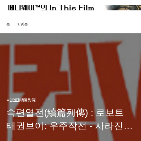
홈
방명록
속편열전(續篇列傳)
속편열전(續篇列傳) : 로보트
태권브이: 우주작전 - 사라진
태권브이의 전설을 찾아서