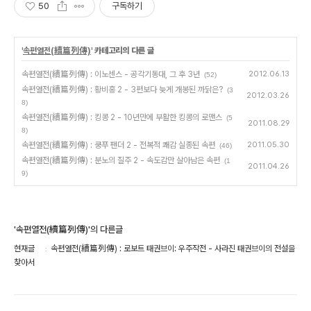
50
구독하기
'
속편열전(續篇列傳)
' 카테고리의 다른 글
속편열전(續篇列傳) : 이노센스 - 공각기동대, 그 후 3년
2012.06.13
(52)
속편열전(續篇列傳) : 황비홍 2 - 3편보다 늦게 개봉된 까닭은?
(3
2012.03.26
8)
속편열전(續篇列傳) : 킹콩 2 - 10년만에 부활한 킹콩의 로맨스
(5
2011.08.29
8)
속편열전(續篇列傳) : 쿵푸 팬더 2 - 전복적 쾌감 실종된 속편
2011.05.30
(46)
속편열전(續篇列傳) : 분노의 질주 2 - 속도감만 살아남은 속편
(1
2011.04.26
9)
'속편열전(續篇列傳)'의 다른글
현재글
속편열전(續篇列傳) : 로보트 태권브이: 우주작전 - 사라진 태권브이의 전설을
찾아서