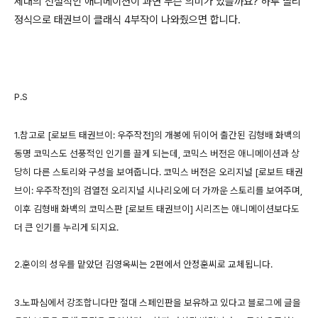
세대의 전설적인 애니메이션이 과연 무슨 의미가 있을까요? 하루 빨리
정식으로 태권브이 클래식 4부작이 나와줬으면 합니다.
P.S
1.참고로 [로보트 태권브이: 우주작전]의 개봉에 뒤이어 출간된 김형배 화백의
동명 코믹스도 선풍적인 인기를 끌게 되는데, 코믹스 버전은 애니메이션과 상
당히 다른 스토리와 구성을 보여줍니다. 코믹스 버전은 오리지널 [로보트 태권
브이: 우주작전]의 검열전 오리지널 시나리오에 더 가까운 스토리를 보여주며,
이후 김형배 화백의 코믹스판 [로보트 태권브이] 시리즈는 애니메이션보다도
더 큰 인기를 누리게 되지요.
2.훈이의 성우를 맡았던 김영옥씨는 2편에서 안정훈씨로 교체됩니다.
3.노파심에서 강조합니다만 절대 스페인판을 보유하고 있다고 블로그에 글을