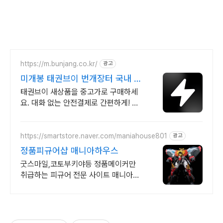
https://m.bunjang.co.kr/
광고
미개봉 태권브이 번개장터 국내 최
대 브랜드 중고거래
태권브이 새상품을 중고가로 구매하세
요. 대화 없는 안전결제로 간편하게! 전
국 각지에서 올라오는 전국구 최다 상품
매일 10만 개 이상의 신규 상품 업로드
https://smartstore.naver.com/maniahouse801
광고
정품피규어샵 매니아하우스
굿스마일,코토부키야등 정품메이커만
취급하는 피규어 전문 사이트 매니아하
우스