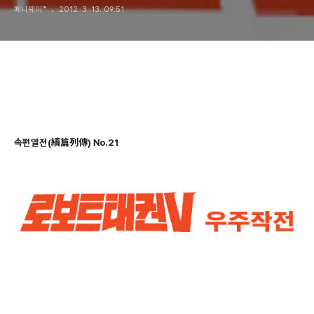
페니웨이™
2012. 3. 13. 09:51
속편열전(續篇列傳) No.21