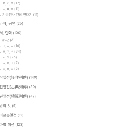
ㅈ,ㅊ,ㅋ
(17)
ㅌ,ㅍ,ㅎ
(11)
기동전사 건담 연대기
(11)
라마, 공연
(26)
서, 만화
(100)
#~Z
(6)
ㄱ,ㄴ,ㄷ
(16)
ㄹ,ㅁ,ㅂ
(34)
ㅅ,ㅇ
(26)
ㅈ,ㅊ,ㅋ
(7)
ㅌ,ㅍ,ㅎ
(5)
작열전(怪作列傳)
(149)
전열전(古典列傳)
(30)
편열전(續篇列傳)
(42)
빙의 맛
(5)
퍼로봇열전
(12)
마별 섹션
(123)