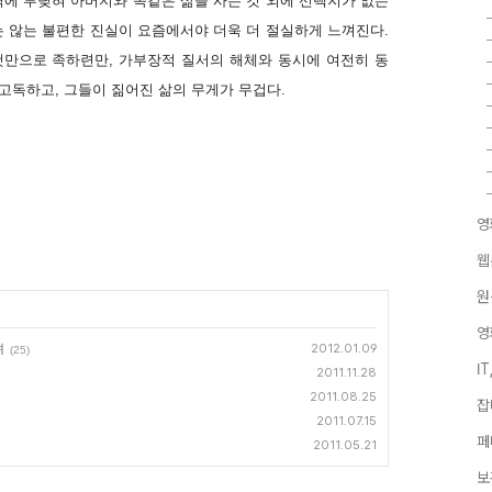
벽에 부딪혀 아버지와 똑같은 삶을 사는 것 외에 선택지가 없는
는 않는 불편한 진실이 요즘에서야 더욱 더 절실하게 느껴진다.
것만으로 족하련만, 가부장적 질서의 해체와 동시에 여전히 동
고독하고, 그들이 짊어진 삶의 무게가 무겁다.
영
웹
원
영
여
2012.01.09
(25)
I
2011.11.28
2011.08.25
잡
2011.07.15
페
2011.05.21
보