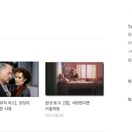
T
블
SF
스
블
최
최
근
글
과
인
최
[뮤직 박스], 양심의
원샷 토크: [업], 사랑한다면
기
한 시대
이들처럼
글
2011.08.25