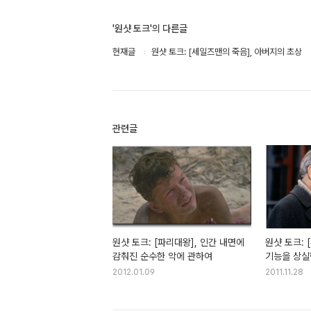
'원샷 토크'의 다른글
현재글
원샷 토크: [세일즈맨의 죽음], 아버지의 초상
관련글
원샷 토크: [파리대왕], 인간 내면에
원샷 토크: 
감춰진 순수한 악에 관하여
기능을 상실
2012.01.09
2011.11.28