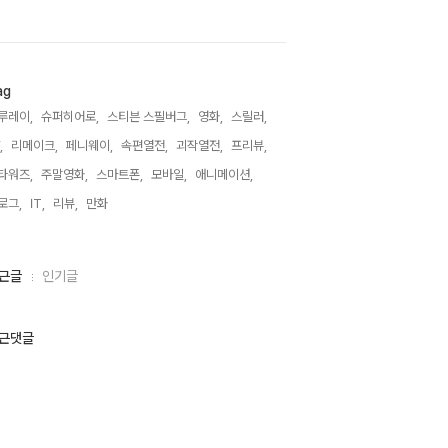
ag
루레이,
슈퍼히어로,
스티븐 스필버그,
영화,
스릴러,
,
리메이크,
페니웨이,
속편열전,
괴작열전,
프리뷰,
타워즈,
주말영화,
스마트폰,
모바일,
애니메이션,
로그,
IT,
리뷰,
만화,
근글
인기글
근댓글