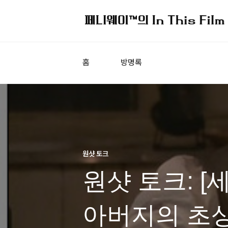
홈
방명록
원샷 토크
원샷 토크: [
아버지의 초