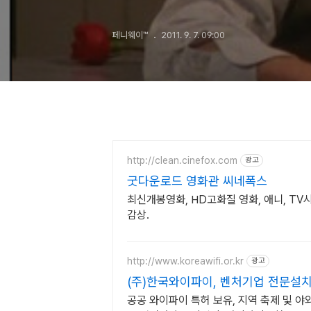
페니웨이™
2011. 9. 7. 09:00
http://clean.cinefox.com
광고
굿다운로드 영화관 씨네폭스
최신개봉영화, HD고화질 영화, 애니, T
감상.
http://www.koreawifi.or.kr
광고
(주)한국와이파이, 벤처기업 전문설
공공 와이파이 특허 보유, 지역 축제 및 야