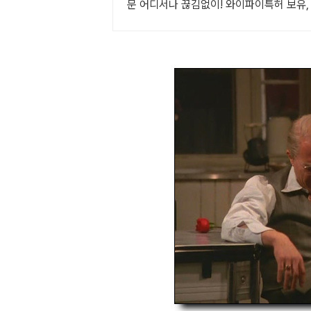
문 어디서나 끊김없이! 와이파이특허 보유
는 기업