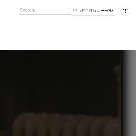
페니웨이™의 In This Film
구독하기