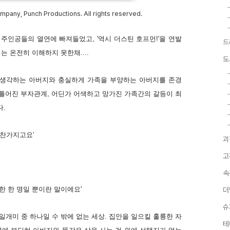
mpany, Punch Productions. All rights reserved.
주인공들의 열연에 빠져들었고, '역시 더스틴 호프먼!'을 연발
드
 온전히 이해하지 못한채....
도
게 생각하는 아버지와 충실하게 가족을 부양하는 아버지를 존경
게 틀어진 부자관계, 어딘가 어색하고 망가진 가족간의 갈등이 최
.
마찬가지고요'
괴
고
속
흔한 한 명일 뿐이란 말이에요'
더
슈
개미 중 하나일 수 밖에 없는 세상. 집안을 일으킬 훌륭한 자
테