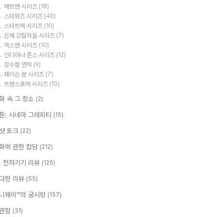
배트맨 시리즈
(18)
스타워즈 시리즈
(40)
스타트렉 시리즈
(10)
신체 강탈자들 시리즈
(7)
엑스맨 시리즈
(10)
인디아나 존스 시리즈
(12)
잠수함 연작
(9)
제이슨 본 시리즈
(7)
트랜스포머 시리즈
(10)
화 속 그 장소
(2)
툰: 시네마 그레피티
(15)
샷 토크
(22)
화에 관한 잡담
(212)
T, 전자기기 리뷰
(125)
다한 리뷰
(55)
니웨이™의 궁시렁
(157)
관함
(31)