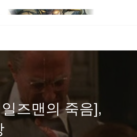
세일즈맨의 죽음],
상