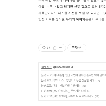
식에 대한 부모의 기대와는 달리 결국 현실의 장
아들. 누구나 알고 있지만 선뜻 겉으로 드러내지
가족만이라도 따스한 시선을 보낼 수 있다면 그
일한 의무를 짊어진 우리의 아버지들은 너무나도 
37
구독하기
'
원샷 토크
' 카테고리의 다른 글
원샷 토크: [파리대왕], 인간 내면에 감춰진 순수한 악에 관하
원샷 토크: [뮤직 박스], 양심의 기능을 상실한 시대
(14)
원샷 토크: [업], 사랑한다면 이들처럼
(31)
원샷 토크: [크림슨 타이드], 책임지는 리더
(27)
원샷 토크: [골든 슬럼버], 세상이 나를 버릴지라도
(12)