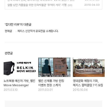
알뜰 낭만 커플들을 위한 민속박물관 '추억의 거리' 기행
2010.06.03
(10)
'잡다한 리뷰'의 다른글
현재글
헤지스 신인작가 공모전을 소개합니다.
관련글
노트북용 메신저 가방, 벨킨
벨킨 신제품 가방 런칭
영국문화 체험의 기회,
Move Messenger
이벤트 현장 스케치
헤지스 컬처클럽 7기 모집
2011.03.10
2011.03.01
2010.10.04