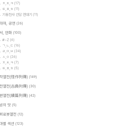
ㅈ,ㅊ,ㅋ
(17)
ㅌ,ㅍ,ㅎ
(11)
기동전사 건담 연대기
(11)
라마, 공연
(26)
서, 만화
(100)
#~Z
(6)
ㄱ,ㄴ,ㄷ
(16)
ㄹ,ㅁ,ㅂ
(34)
ㅅ,ㅇ
(26)
ㅈ,ㅊ,ㅋ
(7)
ㅌ,ㅍ,ㅎ
(5)
작열전(怪作列傳)
(149)
전열전(古典列傳)
(30)
편열전(續篇列傳)
(42)
빙의 맛
(5)
퍼로봇열전
(12)
마별 섹션
(123)