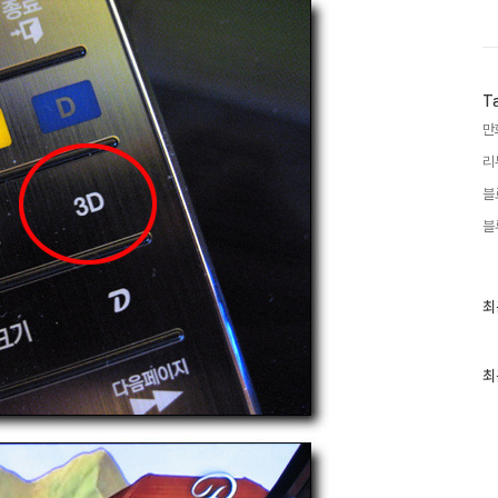
T
만
리
블
블
최
최
근
글
과
인
최
기
글