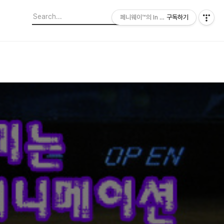
페니웨이™의 In This Film
구독하기