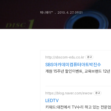
페니웨이™
2010. 4. 27. 09:51
http://sbscom-edu.co.kr
광고
SBS아카데미컴퓨터아트박진수
개원 15주년 할인이벤트, 교육브랜드 12
https://blog.naver.com/ewow
광고
LEDTV
키워드:대전에서 TV수리 하고 있는 전문