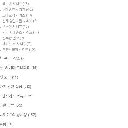
배트맨 시리즈
(18)
스타워즈 시리즈
(40)
스타트렉 시리즈
(10)
신체 강탈자들 시리즈
(7)
엑스맨 시리즈
(10)
인디아나 존스 시리즈
(12)
잠수함 연작
(9)
제이슨 본 시리즈
(7)
트랜스포머 시리즈
(10)
화 속 그 장소
(2)
툰: 시네마 그레피티
(15)
샷 토크
(22)
화에 관한 잡담
(212)
T, 전자기기 리뷰
(125)
다한 리뷰
(55)
니웨이™의 궁시렁
(157)
관함
(31)