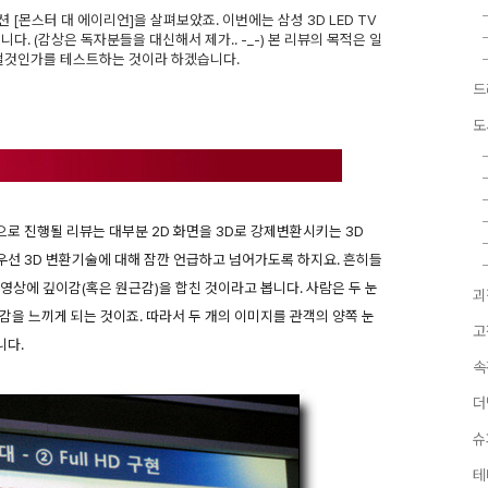
 [몬스터 대 에이리언]을 살펴보았죠. 이번에는 삼성 3D LED TV
. (감상은 독자분들을 대신해서 제가.. -_-) 본 리뷰의 목적은 일
어떨것인가를 테스트하는 것이라 하겠습니다.
드
도
으로 진행될 리뷰는 대부분 2D 화면을 3D로 강제변환시키는 3D
 우선 3D 변환기술에 대해 잠깐 언급하고 넘어가도록 하지요. 흔히들
 영상에 깊이감(혹은 원근감)을 합친 것이라고 봅니다. 사람은 두 눈
괴
감을 느끼게 되는 것이죠. 따라서 두 개의 이미지를 관객의 양쪽 눈
고
니다.
속
더
슈
테