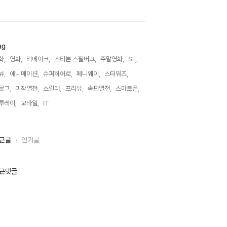
ag
화,
영화,
리메이크,
스티븐 스필버그,
주말영화,
SF,
뷰,
애니메이션,
슈퍼히어로,
페니웨이,
스타워즈,
로그,
괴작열전,
스릴러,
프리뷰,
속편열전,
스마트폰,
루레이,
모바일,
IT,
근글
인기글
근댓글