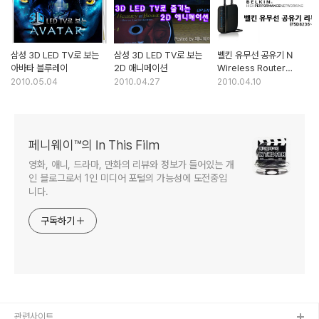
삼성 3D LED TV로 보는
삼성 3D LED TV로 보는
벨킨 유무선 공유기 N
아바타 블루레이
2D 애니메이션
Wireless Router
(F5D8236-4) 리뷰
2010.05.04
2010.04.27
2010.04.10
페니웨이™의 In This Film
영화, 애니, 드라마, 만화의 리뷰와 정보가 들어있는 개
인 블로그로서 1인 미디어 포털의 가능성에 도전중입
니다.
구독하기
관련사이트