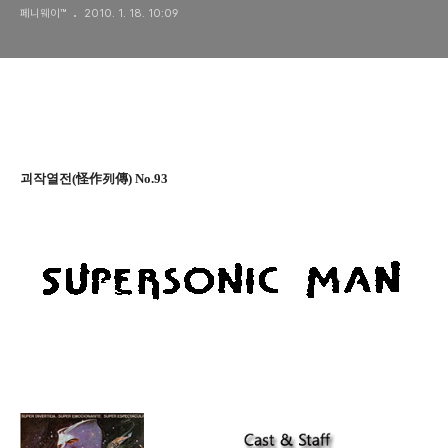
페니웨이™
2010. 1. 18. 10:09
괴작열전(怪作列傳) No.93