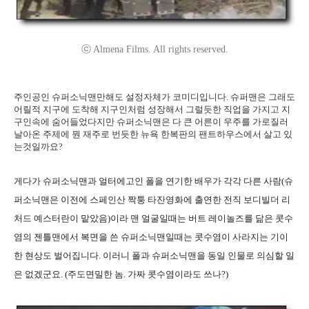
ⓒ Almena Films. All rights reserved.
주인공인 슈퍼소닉맨만해도 설정자체가 코미디입니다. 슈퍼맨은 그래도
어릴적 지구에 도착해 지구인처럼 성장해서 그럴듯한 직업을 가지고 지
구인속에 숨어들었다지만 슈퍼소닉맨은 다 큰 어른이 우주를 가로질러
날아온 주제에 뭔 재주로 번듯한 뉴욕 한복판의 팬트하우스에서 살고 있
는것일까요?
게다가 슈퍼소닉맨과 얼터에고인 폴을 연기한 배우가 각각 다른 사람(슈
퍼소닉맨은 이전에 스페인산 짝퉁 타잔영화에 출연한 전직 보디빌더 리
처드 예스터란이 맡았음)이라 맨 얼굴일때는 버트 레이놀즈를 닮은 콧수
염의 젠틀맨에서 복면을 쓴 슈퍼소닉맨일때는 콧수염이 사라지는 기이
한 현상도 벌어집니다. 이러니 폴과 슈퍼소닉맨을 동일 인물로 의심할 일
은 없겠군요. (주도면밀한 놈. 가짜 콧수염이라도 쓰나?)