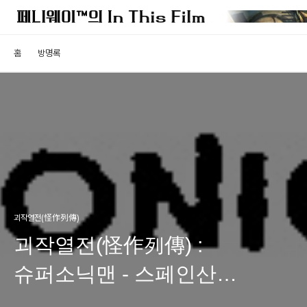
홈
방명록
괴작열전(怪作列傳)
괴작열전(怪作列傳) :
슈퍼소닉맨 - 스페인산
슈퍼히어로의 비애