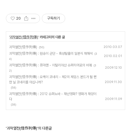
매일 10만 개 이상의 신규 상품 업로드
20
구독하기
'
괴작열전(怪作列傳)
' 카테고리의 다른 글
괴작열전(怪作列傳)
2010.03.07
(50)
괴작열전(怪作列傳) : 원숭이 군단 - 혹성탈출의 일본식 재해석
(3
2010.02.01
4)
괴작열전(怪作列傳) : 퓨마맨 - 이탈리아산 슈퍼히어로의 비애
(3
2009.12.10
2)
괴작열전(怪作列傳) : 오케이 코네리 - 제2의 제임스 본드가 될 뻔
한 닐 코네리를 아십니까?
2009.11.30
(58)
괴작열전(怪作列傳) : 2012 슈퍼노바 - 재난영화? 영화가 재앙이
다
2009.11.09
(38)
'괴작열전(怪作列傳)'의 다른글