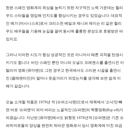
한편 스페인 영화계의 위상을 높히기 위한 자구적인 노력 가운데는 헐리
우드 스타들을 영입해 인지도를 향상시키는 경우도 있었습니다. 대표적
인 예가 [머시니스트]로서 크리스천 베일과 제니퍼 제이슨 리 같은 헐리
우드 배우들을 기용해 눈길을 끌며 동시에 훌륭한 완성도로 호평받은 바
있지요.
그러나 이러한 시도가 항상 성공적인 것은 아니어서 때론 괴작을 탄생시
키기도 합니다. 비단 스페인 뿐만 아니라 도널드 프레젠스를 출연시킨 이
탈리아 영화 [퓨마맨]도 그런 경우고 한국에서도 스티븐 시걸을 출연시
킨 [클레멘타인]이 얼마나 웃음거리가 되었는지를 생각해 보면 쉽게 이
해가 갈겁니다.
오늘 소개할 작품은 1979년 작 [슈퍼소닉맨]으로서 제목에서 '소닉'만 빼
면 바로 '슈퍼맨'이 되어 버리는 노골적인 [슈퍼맨]의 짝퉁영화(Rip off)가
되겠습니다. 지난번 [퓨마맨]에서도 밝혔듯 1978년작 [슈퍼맨]은 기존 슈
퍼히어로물의 양상을 완전히 뒤바꾼 영화로서 당시 영화계에 미친 파급