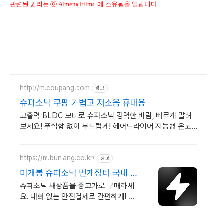
관련된 권리는 ⓒ Almena Films. 에 소유됨을 알립니다.
http://m.coupang.com
광고
슈퍼소닉 쿠팡 가볍고 저소음 휴대용
고출력 BLDC 모터로 슈퍼소닉 강력한 바람, 빠르게 말려
보세요! 푸석함 없이 부드럽게! 헤어드라이어 지능형 온도
제어로 모발을 보호하세요.
https://m.bunjang.co.kr/
광고
미개봉 슈퍼소닉 번개장터 국내 최
대 브랜드 중고거래
슈퍼소닉 새상품을 중고가로 구매하세
요. 대화 없는 안전결제로 간편하게! 전
국 각지에서 올라오는 전국구 최다 상품