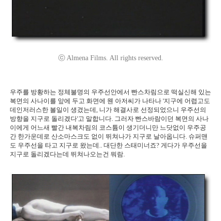
ⓒ Almena Films. All rights reserved.
우주를 방황하는 정체불명의 우주선안에서 빤스차림으로 떡실신해 있는
복면의 사나이를 앞에 두고 화면에 웬 아저씨가 나타나 '지구에 어렵고도
데인저러스한 볼일이 생겼는데, 니가 해결사로 선정되었으니 우주선의
방향을 지구로 돌리겠다'고 말합니다. 그러자 빤스바람이던 복면의 사나
이에게 어느새 빨간 내복차림의 코스튬이 생기더니만 느닷없이 우주공
간 한가운데로 산소마스크도 없이 뛰쳐나가 지구로 날아옵니다. 슈퍼맨
도 우주선을 타고 지구로 왔는데.. 대단한 스태미너죠? 게다가 우주선을
지구로 돌리겠다는데 뛰쳐나오는건 뭐람.