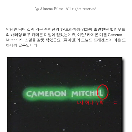
ⓒ Almena Films. All rights reserved.
악당인 닥터 걸릭 역은 수백편의 TV드라마와 영화에 출연했던 헐리우드
의 배테랑 배우 카메론 미첼이 맡았는데요, 이런! 카메론 미첼 Cameron
Mitchell의 스펠을 잘못 적었군요. [퓨마맨]의 도널드 프레젠스에 이은 또
하나의 굴욕입니다.