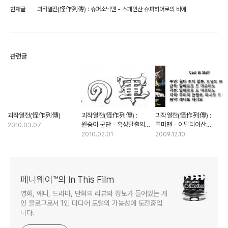
현재글
괴작열전(怪作列傳) : 슈퍼소닉맨 - 스페인산 슈퍼히어로의 비애
관련글
괴작열전(怪作列傳)
괴작열전(怪作列傳) :
괴작열전(怪作列傳) :
원숭이 군단 - 혹성탈출의
퓨마맨 - 이탈리아산
2010.03.07
일본식 재해석
슈퍼히어로의 비애
2010.02.01
2009.12.10
페니웨이™의 In This Film
영화, 애니, 드라마, 만화의 리뷰와 정보가 들어있는 개
인 블로그로서 1인 미디어 포털의 가능성에 도전중입
니다.