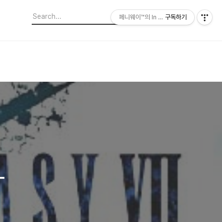
페니웨이™의 In This Film
구독하기
-