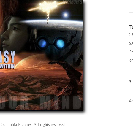
T
페
모
스
주
최
최
근
글
과
인
최
기
글
olumbia Pictures. All rights reserved.