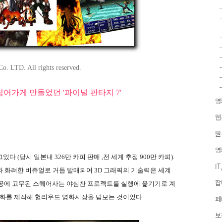
o. LTD. All rights reserved.
어가게 만들었던 '파이널 판타지 7'
영
웹
원
영
다 (당시 일본내 326만 카피 판매 ,전 세계 추정 900만 카피).
I
와 화려한 비쥬얼로 거듭 발매되어 3D 그래픽의 기술력은 세계
잡
성공에 고무된 스퀘어사는 야심찬 프로젝트를 실행에 옮기기로 계
용 영화를 제작해 헐리우드 영화시장을 넘보는 것이었다.
페
보