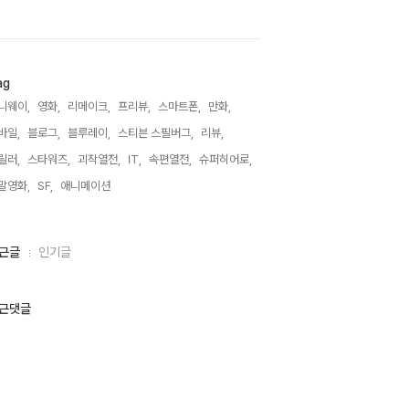
ag
니웨이,
영화,
리메이크,
프리뷰,
스마트폰,
만화,
바일,
블로그,
블루레이,
스티븐 스필버그,
리뷰,
릴러,
스타워즈,
괴작열전,
IT,
속편열전,
슈퍼히어로,
말영화,
SF,
애니메이션,
근글
인기글
근댓글