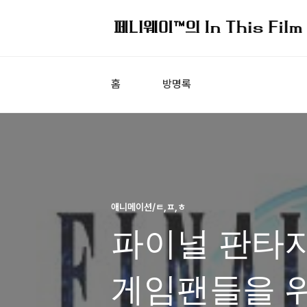
홈
방명록
애니메이션/ㅌ,ㅍ,ㅎ
파이널 판타지 
게임팬들을 