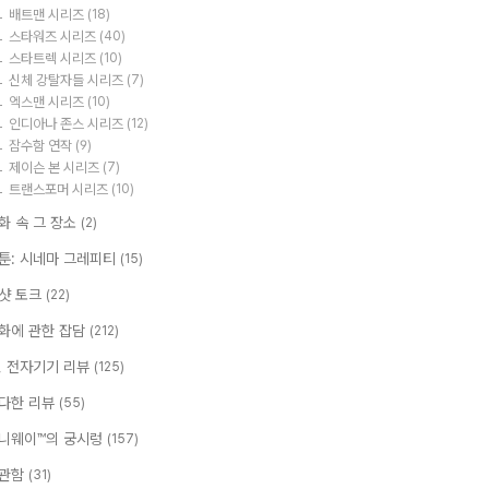
배트맨 시리즈
(18)
스타워즈 시리즈
(40)
스타트렉 시리즈
(10)
신체 강탈자들 시리즈
(7)
엑스맨 시리즈
(10)
인디아나 존스 시리즈
(12)
잠수함 연작
(9)
제이슨 본 시리즈
(7)
트랜스포머 시리즈
(10)
화 속 그 장소
(2)
툰: 시네마 그레피티
(15)
샷 토크
(22)
화에 관한 잡담
(212)
T, 전자기기 리뷰
(125)
다한 리뷰
(55)
니웨이™의 궁시렁
(157)
관함
(31)