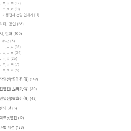
ㅈ,ㅊ,ㅋ
(17)
ㅌ,ㅍ,ㅎ
(11)
기동전사 건담 연대기
(11)
라마, 공연
(26)
서, 만화
(100)
#~Z
(6)
ㄱ,ㄴ,ㄷ
(16)
ㄹ,ㅁ,ㅂ
(34)
ㅅ,ㅇ
(26)
ㅈ,ㅊ,ㅋ
(7)
ㅌ,ㅍ,ㅎ
(5)
작열전(怪作列傳)
(149)
전열전(古典列傳)
(30)
편열전(續篇列傳)
(42)
빙의 맛
(5)
퍼로봇열전
(12)
마별 섹션
(123)