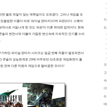
라면 별로 와닿지 않는 제목일지도 모르겠다. 그러나 게임을 조
드
을법한 이름이 바로 '파이널 판타지'(이하 파판)이다. 스퀘어
작사로 거듭나게 한 것도 '파판'이 이룬 위대한 업적이다. 현재
도
S2 등 콘솔의 변천사와 더불어 거듭된 변신속에 지속적인 인기를 누리
.
를 구가하던 파이널 판타지 시리즈는 일곱 번째 작품이 발표되면서
간 콘솔의 성능한계로 2D에 머무르던 단조로운 게임화면이 폴
괴
미된 전혀 다른 차원의 게임으로 탈바꿈한 것이다!
고
속
더
슈
테