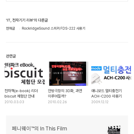
'IT, 전자기기 리뷰'의 다른글
현재글
RockridgeSound 스피커 FDS-222 사용기
관련글
전자책(e-book) 리더
안방극장의 3D화, 과연
애니모드 멀티충전기
biscuit 체험단 안내
이루어질까?
ACH-C200 사용기
2010.03.03
2010.02.26
2009.12.12
페니웨이™의 In This Film