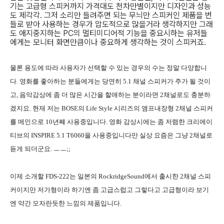
기는 고급형 스피커까지 가격대도 천차만별이지만 디자인과 성능
도 제각각. 그저 소리만 들려주면 되는 무늬만 스피커인 제품을 번
들로 받아 사용하는 경우가 압도적으로 많을거라 생각하지만 그래
도 애지중지하는 PC의 멀티미디어적 기능을 중요시하는 유저들
에게는 모니터 화면만큼이나 중요하게 생각하는 것이 스피커죠.
물론 용도에 따라 사용자가 선택할 수 있는 경우의 수는 정말 다양합니
다. 영화를 좋아하는 분들에게는 당연히 5.1 채널 스피커가 주가 될 것이
고, 음악감상에 좀 더 많은 시간을 할애하는 분이라면 2채널로도 충분하
겠지요. 현재 저는 BOSE의 Life Style 시리즈의 앰프내장형 2채널 스피커
를 메인으로 10년째 사용중입니다. 영화 감상시에는 좀 저렴한 크리에이
티브의 INSPIRE 5.1 T6060을 사용중입니다만 실상 요즘은 그냥 2채널로
듣게 되더군요. ㅡㅡ;;
이제 소개할 FDS-222는 일본의 RockridgeSound에서 출시한 2채널 스피
커이지만 저가형이라 하기엔 좀 고급스럽고 그렇다고 고급형이라 보기
엔 약간 모자란듯한 느낌의 제품입니다.