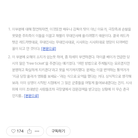
이부분에 대해 첨언하자면, 이것또한 배우나 감독의 탓이 아닌 이유가, 극장측과 손발을
못맞춘 주최측이 이들을 이끌고 재빨리 무대인사에 올리려했기 때문이다. 결국 레드카
펫은 레드카펫대로, 무대인사는 무대인사대로, 시사회는 시사회대로 엉망이 되어버린
꼴이 되고 만 것이다.
[본문으로]
이 부분에 오해의 소지가 있는듯 하여, 좀 자세히 부연하겠다. 마이클 베이가 언급한 당
시의 말은 'free ticket'을 주겠다는 얘기였다. '어떤 방법으로 주게될지는 모르겠지만
분명하고 확실하게 지키겠다'라고 못을 박기까지했다. 문제는 이걸 번역하는 통역가가
'지금 당장 올라가 영화를 보세요~'라는 식으로 오역을 했다는 거다. 상식적으로 생각해
보라. 이미 상영이 시작된 시점에서 그 많은 군중들을 어떻게 들여보내겠다는 건지. 시사
회에 이미 초대받은 사람들조차 극장앞에서 검문검색을 받고있는 상황에 이 무슨 촌극
인지를..
[본문으로]
174
구독하기