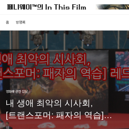
홈
방명록
영화에 관한 잡담
내 생애 최악의 시사회,
[트랜스포머: 패자의 역습]
레드카펫 행사