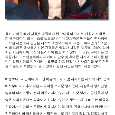
특히 마이클 베이 감독은 팬들에 대한 고마움의 표시로 전원 시사회를 보
게 해주겠다며 립서비스를 날렸으나 이미 CGV측은 배우들이 행사장에
2
도착한 시점에서 상영을 시작하고 있었으니 이 무슨 코미디인가.
덕분
에 레드카펫 행사를 지켜본 관객들은 영화가 시작된 지 무려 15분이상이
지난 시점에서야 극장에 들어가야 했고, 더더군다나 극장입구에서는 그
와중에서도 보안검색이라며 카메라 압수 및 휴대폰 디카에 스티커를 붙
이며 입장시간을 지연시키는 뻘짓을 하고 있었다. 시사회장을 찾은 관객
들의 분노가 폭발했다. 결국 영화가 끝난 시간은 새벽 1시쯤이었다.
예정보다 1시간이나 늦어진 이날의 프리미엄 시사회는 시사회 티켓 분배
에서부터 아마추어리즘의 극치를 보여준 행사였다. 극장측과 행사진행
팀과의 의사소통이 전혀 이루어지지 않아 레드카펫 행사가 끝난후에 상
영을 시작하겠다는 약속이 지켜지지 않았고, 무엇보다 그 비오는 와중에
현장에서 기다리는 군중에게 행사지연 및 개요, 진행순서에 대한 안내가
전무하다시피 방치되어 기본적인 매너도 지켜지지 않았다. 감독과 배우