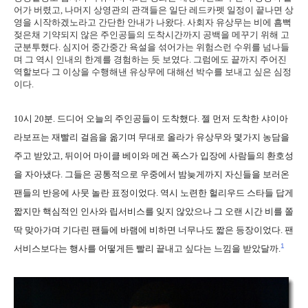
어가 버렸고, 나머지 상영관의 관객들은 일단 레드카펫 일정이 끝나면 상
영을 시작하겠노라고 간단한 안내가 나왔다. 사회자 유상무는 비에 흠뻑
젖은채 기약되지 않은 주인공들의 도착시간까지 공백을 메꾸기 위해 고
군분투했다. 심지어 중간중간 욕설을 섞어가는 위험스런 수위를 넘나들
며 그 역시 인내의 한계를 경험하는 듯 보였다. 그럼에도 끝까지 주어진
역할보다 그 이상을 수행해낸 유상무에 대해선 박수를 보내고 싶은 심정
이다.
10시 20분. 드디어 오늘의 주인공들이 도착했다. 젤 먼저 도착한 샤이아
라보프는 재빨리 걸음을 옮기며 무대로 올라가 유상무와 몇가지 농담을
주고 받았고, 뒤이어 마이클 베이와 메건 폭스가 입장에 사람들의 환호성
을 자아냈다. 그들은 공통적으로 우중에서 밤늦게까지 자신들을 보러온
팬들의 반응에 사뭇 놀란 표정이었다. 역시 노련한 헐리우드 스타들 답게
짧지만 핵심적인 인사와 립서비스를 잊지 않았으나 그 오랜 시간 비를 쫄
딱 맞아가며 기다린 팬들에 바램에 비하면 너무나도 짧은 등장이었다. 팬
1
서비스보다는 행사를 어떻게든 빨리 끝내고 싶다는 느낌을 받았달까.