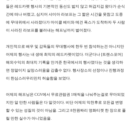
들은 레드카펫 행사의 기본적인 동선도 밟지 않고 허겁지겁 왔다가 순식
간에 떠나 버렸고, 심지어 샤이아 라보프는 그 짧은 시간을 못참고 도중
에 무대위에서 사라졌다가 마이클 베이와 메건 폭스가 도착하자 두 사람
이 사라진 라보프를 불러내는 해프닝까지 벌어졌다.
개인적으로 배우 및 감독들의 무대행사에 한두 번 참석하는건 아니지만
어제의 행사는 내 생애 최악의 레드카펫이었다. 더군다나 [트랜스포머]
해외수익의 최대치 기록을 안겨준 한국에서의 행사였다는 것을 생각하
면 정말이지 실망스러움을 감출수 없다. 행사장소의 선정이나 진행과정
이 한심스러우리만치 허술함을 보였다.
어제의 해프닝은 CGV에서 무료관람권 1매씩을 나눠주는걸로 무마되었
지만 알 만한 사람들은 다 알것이다. 비단 어제의 악천후로 모든걸 변명
할 수 있는 성질의 것이 아님을. 그리고 8천원짜리 영화티켓 한 장으로 풀
릴 만한 실수가 아니었음을.