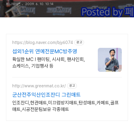
페니웨이™
2009. 6. 10. 10:14
https://blog.naver.com/bjy6074
광고
섭외1순위 연예전문MC방주영
확실한 MC ! 팬미팅, 시사회, 팬사인회,
쇼케이스, 기업행사 등
http://www.greenmat.co.kr/
광고
군산전주익산인조잔디 그린매트
인조잔디,현관매트,미끄럼방지매트,탄성매트,카페트,골프
매트,시공전문팀보유 각종매트