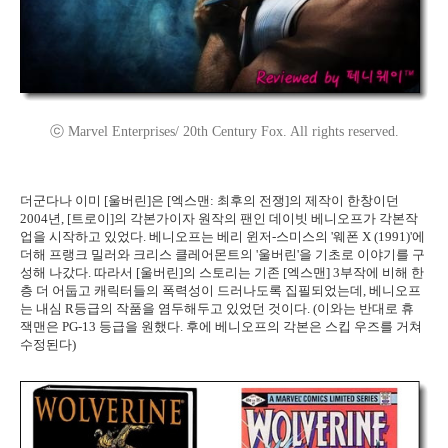
ⓒ Marvel Enterprises/ 20th Century Fox. All rights reserved.
더군다나 이미 [울버린]은 [엑스맨: 최후의 전쟁]의 제작이 한창이던
2004년, [트로이]의 각본가이자 원작의 팬인 데이빗 베니오프가 각본작
업을 시작하고 있었다. 베니오프는 베리 윈저-스미스의 '웨폰 X (1991)'에
더해 프랭크 밀러와 크리스 클레어몬트의 '울버린'을 기초로 이야기를 구
성해 나갔다. 따라서 [울버린]의 스토리는 기존 [엑스맨] 3부작에 비해 한
층 더 어둡고 캐릭터들의 폭력성이 드러나도록 집필되었는데, 베니오프
는 내심 R등급의 작품을 염두해두고 있었던 것이다. (이와는 반대로 휴
잭맨은 PG-13 등급을 원했다. 후에 베니오프의 각본은 스킵 우즈를 거쳐
수정된다)