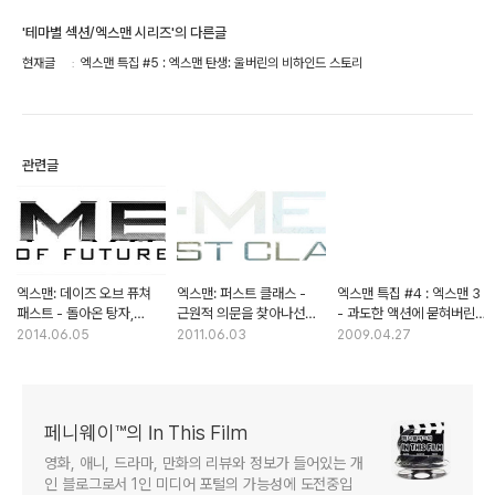
'테마별 섹션/엑스맨 시리즈'의 다른글
현재글
엑스맨 특집 #5 : 엑스맨 탄생: 울버린의 비하인드 스토리
관련글
엑스맨: 데이즈 오브 퓨쳐
엑스맨: 퍼스트 클래스 -
엑스맨 특집 #4 : 엑스맨 3
패스트 - 돌아온 탕자,
근원적 의문을 찾아나선
- 과도한 액션에 묻혀버린
브라이언 싱어의 속죄
성공적인 프리퀄
소수성의 고뇌
2014.06.05
2011.06.03
2009.04.27
페니웨이™의 In This Film
영화, 애니, 드라마, 만화의 리뷰와 정보가 들어있는 개
인 블로그로서 1인 미디어 포털의 가능성에 도전중입