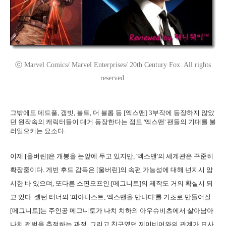
ⓒ Marvel Comics/ Marvel Enterprises/ 20th Century Fox. All rights
reserved.
그밖에도 데드풀, 갬빗, 볼트, 더 블롭 등 [엑스맨] 3부작에 등장하지 않았
던 원작속의 캐릭터들이 대거 등장한다는 점도 '엑스맨' 팬들의 기대를 불
러일으키는 요소다.
이제 [울버린]은 개봉을 눈앞에 두고 있지만, '엑스맨'의 세계관은 꾸준히
확장중이다. 게빈 후드 감독은 [울버린]의 속편 가능성에 대해 넌지시 암
시한 바 있으며, 또다른 스핀오프인 [메그니토]의 제작도 거의 확실시 되
고 있다. 셸턴 터너의 '피아니스트, 엑스맨을 만나다'를 기초로 만들어질
[메그니토]는 주인공 메그니토가 나치 치하의 아우슈비츠에서 살아남아
나치 전범을 추적하는 과정, 그리고 친구였던 제이비어와의 관계가 묘사