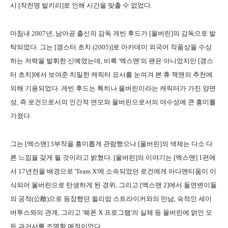
시 [작전명 발키리]로 인해 시간을 맞출 수 없었다.
마침내 2007년, 남아공 출신의 감독 게빈 후드가 [울버린]의 감독으로 발
탁되었다. 그는 [갱스터 초치 (2005)]로 아카데미 외국어 작품상을 수상
하는 저력을 발휘한 신예였는데, 비록 '엑스맨'의 팬은 아니었지만 [갱스
터 초치]에서 보여준 치밀한 캐릭터 묘사를 눈여겨 본 휴 잭맨의 추천에
의해 기용되었다. 게빈 후드는 특히나 울버린이라는 캐릭터가 가진 양면
성, 즉 로건으로서의 인간적 면모와 울버린으로서의 야수성에 큰 흥미를
가졌다.
그는 [엑스맨] 3부작을 흥미롭게 관람했으나 [울버린]의 색체는 다소 다
른 느낌을 갖게 될 것이라고 밝혔다. [울버린]의 이야기는 [엑스맨] 1편에
서 17년전을 배경으로 'Team X'에 소속되었던 로건에게 아다맨티움이 이
식되어 울버린으로 탄생하게 된 경위, 그리고 [엑스맨 2]에서 돌연변이들
의 공적(公敵)으로 등장했던 윌리엄 스트라이커와의 만남, 숙적인 세이
버투스와의 관계, 그리고 '웨폰 X 프로그램'의 실체 등 울버린에 얽인 모
든 과거사를 조명할 예정이었다.