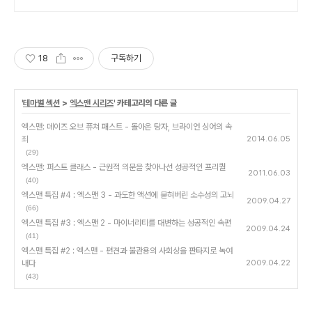
18
구독하기
'
테마별 섹션
>
엑스맨 시리즈
' 카테고리의 다른 글
엑스맨: 데이즈 오브 퓨쳐 패스트 - 돌아온 탕자, 브라이언 싱어의 속
죄
2014.06.05
(29)
엑스맨: 퍼스트 클래스 - 근원적 의문을 찾아나선 성공적인 프리퀄
2011.06.03
(40)
엑스맨 특집 #4 : 엑스맨 3 - 과도한 액션에 묻혀버린 소수성의 고뇌
2009.04.27
(66)
엑스맨 특집 #3 : 엑스맨 2 - 마이너리티를 대변하는 성공적인 속편
2009.04.24
(41)
엑스맨 특집 #2 : 엑스맨 - 편견과 불관용의 사회상을 판타지로 녹여
내다
2009.04.22
(43)