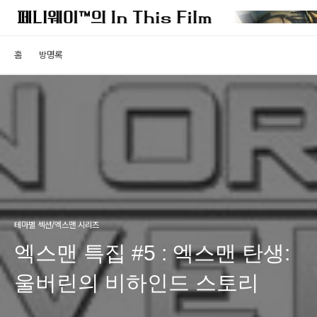
홈
방명록
테마별 섹션/엑스맨 시리즈
엑스맨 특집 #5 : 엑스맨 탄생:
울버린의 비하인드 스토리