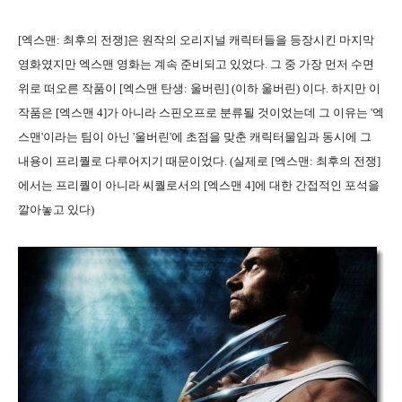
[엑스맨: 최후의 전쟁]은 원작의 오리지널 캐릭터들을 등장시킨 마지막
영화였지만 엑스맨 영화는 계속 준비되고 있었다. 그 중 가장 먼저 수면
위로 떠오른 작품이 [엑스맨 탄생: 울버린] (이하 울버린) 이다. 하지만 이
작품은 [엑스맨 4]가 아니라 스핀오프로 분류될 것이었는데 그 이유는 '엑
스맨'이라는 팀이 아닌 '울버린'에 초점을 맞춘 캐릭터물임과 동시에 그
내용이 프리퀄로 다루어지기 때문이었다. (실제로 [엑스맨: 최후의 전쟁]
에서는 프리퀄이 아니라 씨퀄로서의 [엑스맨 4]에 대한 간접적인 포석을
깔아놓고 있다)