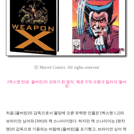
ⓒ Marvel Comics. All rights reserved.
[엑스맨 탄생: 울버린]의 모태가 된 원작, '웨폰 X'와 프랭크 밀러의 '울버
린'
처음 [울버린]의 감독으로서 물망에 오른 유력한 인물은 [엑스맨 1,2]의
브라이언 싱어와 [300]의 잭 스나이더였다. 하지만 잭 스나이더는 [왓치
맨]의 감독으로 기용되는 바람에 [울버린]을 포기했고, 브라이언 싱어 역