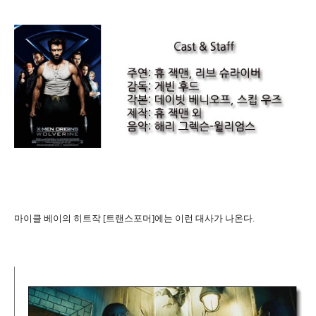
마이클 베이의 히트작 [트랜스포머]에는 이런 대사가 나온다.