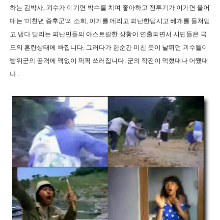
하는 김박사, 괴수가 이기면 박수를 치며 좋아하고 전투기가 이기면 울어
대는 '미친년 증후군'의 소희, 아기를 데리고 피난한답시고 베개를 들쳐업
고 냅다 달리는 피난민들의 아스트랄한 상황이 연출되면서 시민들은 극
도의 혼란상태에 빠집니다. 그러다가 한순간 미친 듯이 날뛰던 괴수들이
방위군의 공격에 맥없이 픽픽 쓰러집니다. 군의 작전이 먹혔대나 어쨌대
나..