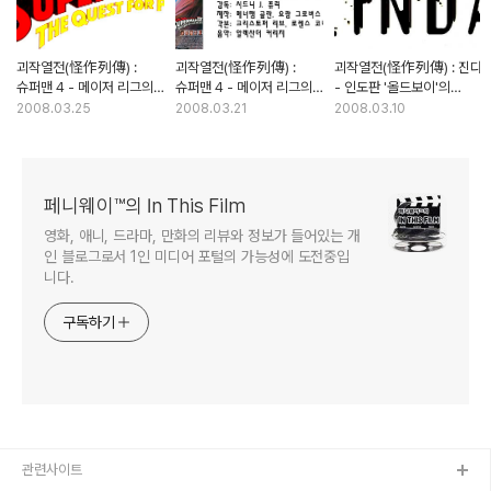
괴작열전(怪作列傳) :
괴작열전(怪作列傳) :
괴작열전(怪作列傳) : 진다
슈퍼맨 4 - 메이저 리그의
슈퍼맨 4 - 메이저 리그의
- 인도판 '올드보이'의
히어로, 마이너 리그로
히어로, 마이너 리그로
정체는?
2008.03.25
2008.03.21
2008.03.10
옮겨가다 (2부)
옮겨가다 (1부)
페니웨이™의 In This Film
영화, 애니, 드라마, 만화의 리뷰와 정보가 들어있는 개
인 블로그로서 1인 미디어 포털의 가능성에 도전중입
니다.
구독하기
관련사이트