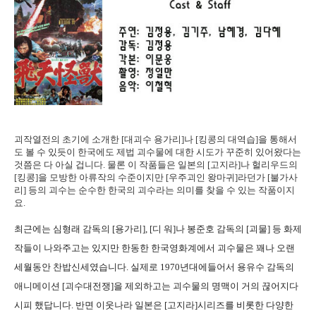
괴작열전의 초기에 소개한 [대괴수 용가리]나 [킹콩의 대역습]을 통해서
도 볼 수 있듯이 한국에도 제법 괴수물에 대한 시도가 꾸준히 있어왔다는
것쯤은 다 아실 겁니다. 물론 이 작품들은 일본의 [고지라]나 헐리우드의
[킹콩]을 모방한 아류작의 수준이지만 [우주괴인 왕마귀]라던가 [불가사
리] 등의 괴수는 순수한 한국의 괴수라는 의미를 찾을 수 있는 작품이지
요.
최근에는 심형래 감독의 [용가리], [디 워]나 봉준호 감독의 [괴물] 등 화제
작들이 나와주고는 있지만 한동한 한국영화계에서 괴수물은 꽤나 오랜
세월동안 찬밥신세였습니다. 실제로 1970년대에들어서 용유수 감독의
애니메이션 [괴수대전쟁]을 제외하고는 괴수물의 명맥이 거의 끊어지다
시피 했답니다. 반면 이웃나라 일본은 [고지라]시리즈를 비롯한 다양한