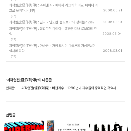
괴작열전(怪作列傳) : 슈퍼맨 4 - 메이저 리그의 히어로, 마이너 리
그로 옮겨가다 (1부)
2008.03.21
(27)
괴작열전(怪作列傳) : 진다 - 인도판 '올드보이'의 정체는?
2008.03.10
(36)
괴작열전(怪作列傳) : 철갑무적 마리아 - 홍콩판 미녀 로보캅의 추
억
2008.03.04
(43)
괴작열전(怪作列傳) : 아바론 - 거장 오시이 마모루의 가상현실이
실사화 되다
2008.03.01
(53)
'괴작열전(怪作列傳)'의 다른글
현재글
괴작열전(怪作列傳) : 비천괴수 - 1980년대 괴수물의 충격적인 흑역사
관련글