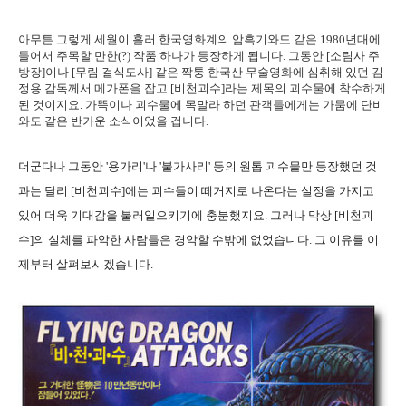
아무튼 그렇게 세월이 흘러 한국영화계의 암흑기와도 같은 1980년대에
들어서 주목할 만한(?) 작품 하나가 등장하게 됩니다. 그동안 [소림사 주
방장]이나 [무림 걸식도사] 같은 짝퉁 한국산 무술영화에 심취해 있던 김
정용 감독께서 메가폰을 잡고 [비천괴수]라는 제목의 괴수물에 착수하게
된 것이지요. 가뜩이나 괴수물에 목말라 하던 관객들에게는 가뭄에 단비
와도 같은 반가운 소식이었을 겁니다.
더군다나 그동안 '용가리'나 '불가사리' 등의 원톱 괴수물만 등장했던 것
과는 달리 [비천괴수]에는 괴수들이 떼거지로 나온다는 설정을 가지고
있어 더욱 기대감을 불러일으키기에 충분했지요. 그러나 막상 [비천괴
수]의 실체를 파악한 사람들은 경악할 수밖에 없었습니다. 그 이유를 이
제부터 살펴보시겠습니다.