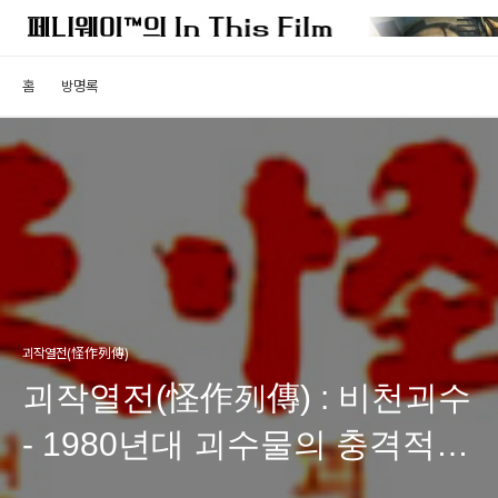
홈
방명록
괴작열전(怪作列傳)
괴작열전(怪作列傳) : 비천괴수
- 1980년대 괴수물의 충격적인
흑역사