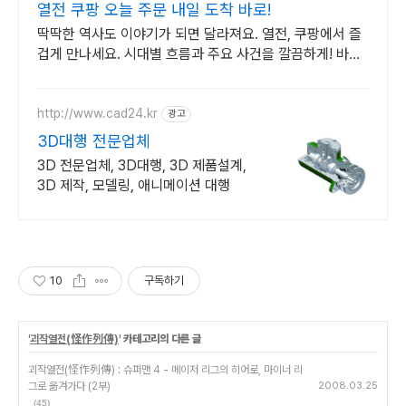
열전 쿠팡 오늘 주문 내일 도착 바로!
딱딱한 역사도 이야기가 되면 달라져요. 열전, 쿠팡에서 즐
겁게 만나세요. 시대별 흐름과 주요 사건을 깔끔하게! 바쁜
당신의 스마트한 역사 학습.
http://www.cad24.kr
광고
3D대행 전문업체
3D 전문업체, 3D대행, 3D 제품설계,
3D 제작, 모델링, 애니메이션 대행
10
구독하기
'
괴작열전(怪作列傳)
' 카테고리의 다른 글
괴작열전(怪作列傳) : 슈퍼맨 4 - 메이저 리그의 히어로, 마이너 리
그로 옮겨가다 (2부)
2008.03.25
(45)