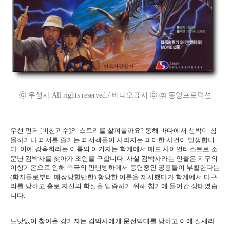
ⓒ 우성사 All rights reserved./ 비디오표지 ⓒ ㈜ 동양프로덕션
우선 먼저 [비천괴수]의 스토리를 살펴볼까요? 동해 바다에서 선박이 침
몰하거나 피서를 즐기는 피서객들이 사라지는 괴이한 사건이 발생합니
다. 이에 강옥희라는 이름의 여기자는 학계에서 매드 사이언티스트로 소
문난 김박사를 찾아가 조언을 구합니다. 사실 김박사라는 인물은 지구의
이상기온으로 인해 북극의 만년빙하에서 동면중인 공룡들이 부활한다는
(학자들로부터 매장당할만한) 황당한 이론을 제시했다가 학계에서 다구
리를 당하고 홀로 자신의 학설을 입증하기 위해 칩거에 들어간 상태였습
니다.
느닷없이 찾아온 강기자는 김박사에게 문전박대를 당하고 이에 질새라