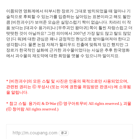
이쯤되면 영화계에서 터부시한 장르가 그대로 방치되었을 때 얼마나 기
술적으로 후퇴할 수 있는가를 입증하는 살아있는 표본이라고 해도 될만
큼 [비천괴수]가 보여준 모습은 실망스럽기 짝이 없습니다. 차라리 이 작
품 보다는 [대괴수 용가리]나 [우주괴인 왕마귀] 쪽이 훨씬 자랑스럽고 더
떳떳한 것이 아닐까요? 그런 의미에서 2007년 가장 말도 많고 탈도 많았
던 [디 워]에 대한 관심은 꽤나 긍정적인 현상으로 받아들여져야 한다고
생각합니다. 물론 논점 자체가 헐리우드 진출에 맞춰져 있긴 했지만 그
장르가 한국적인 설화에 근거한 괴수물이었다는 사실은 추후 한국영화
에서 괴수물의 재도약에 대한 희망을 엿볼 수 있으니까 말이지요.
* [비천괴수]의 모든 스틸 및 사진은 인용의 목적으로만 사용되었으며,
관련된 권리는 ⓒ 우성사 (또는 이에 권한을 위임받은 판권사) 에 소유됨
을 알립니다.
* 참고 스틸: 용가리 & D-War (ⓒ 영구아트무비 All rights reserved.), 괴물
(ⓒ 청어람 All rights reserved.)
http://m.coupang.com
광고