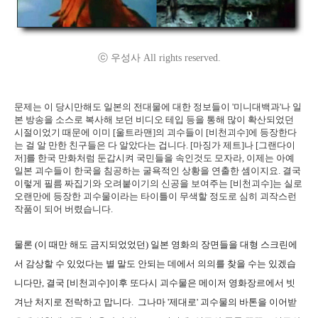
ⓒ 우성사 All rights reserved.
문제는 이 당시만해도 일본의 전대물에 대한 정보들이 '미니대백과'나 일
본 방송을 소스로 복사해 보던 비디오 테입 등을 통해 많이 확산되었던
시절이었기 때문에 이미 [울트라맨]의 괴수들이 [비천괴수]에 등장한다
는 걸 알 만한 친구들은 다 알았다는 겁니다. [마징가 제트]나 [그랜다이
저]를 한국 만화처럼 둔갑시켜 국민들을 속인것도 모자라, 이제는 아예
일본 괴수들이 한국을 침공하는 굴욕적인 상황을 연출한 셈이지요. 결국
이렇게 필름 짜집기와 오려붙이기의 신공을 보여주는 [비천괴수]는 실로
오랜만에 등장한 괴수물이라는 타이틀이 무색할 정도로 심히 괴작스런
작품이 되어 버렸습니다.
물론 (이 때만 해도 금지되었었던) 일본 영화의 장면들을 대형 스크린에
서 감상할 수 있었다는 별 말도 안되는 데에서 의의를 찾을 수는 있겠습
니다만, 결국 [비천괴수]이후 또다시 괴수물은 메이저 영화장르에서 빗
겨난 처지로 전락하고 맙니다. 그나마 '제대로' 괴수물의 바톤을 이어받