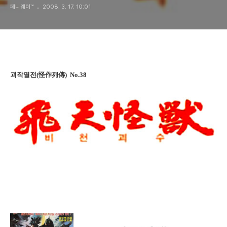
페니웨이™
2008. 3. 17. 10:01
괴작열전(怪作列傳) No.38