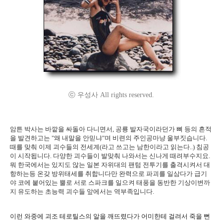
ⓒ 우성사 All rights reserved.
암튼 박사는 바깥을 싸돌아 다니면서, 공룡 발자국이라던가 뼈 등의 흔적
을 발견하고는 "왜 내말을 안믿냐"며 비련의 주인공마냥 울부짓습니다.
때를 맞춰 이제 괴수들의 전세계(라고 쓰고는 남한이라고 읽는다..) 침공
이 시작됩니다. 다양한 괴수들이 발맞춰 나와서는 신나게 때려부수지요.
뭐 한국에서는 있지도 않는 일본 자위대의 팬텀 전투기를 출격시켜서 대
항하는등 온갖 방위태세를 취합니다만 완력으로 파괴를 일삼다가 급기
야 코에 붙어있는 뿔로 서로 스파크를 일으켜 태풍을 동반한 기상이변까
지 유도하는 초능력 괴수들 앞에서는 역부족입니다.
이런 와중에 괴조 테로틸스의 알을 깨뜨렸다가 어미한테 걸려서 죽을 뻔