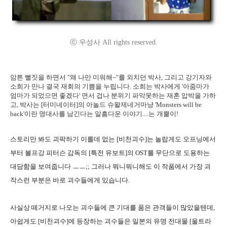
ⓒ 우성사 All rights reserved.
암튼 뻘짓을 하면서 "왜 나만 미워해~"를 외치던 박사, 그리고 강기자와
소희가 만나 결국 재회의 기쁨을 누립니다. 소희는 박사에게 '아줌마가
엄마가 되었으면 좋겠다' 면서 겁나 분위기 파악못하는 재혼 압박을 가하
고, 박사는 [터미네이터]의 아놀드 슈왈제네거마냥 'Monsters will be
back'이란 명대사를 남긴다는 알흠다운 이야기....는 개뿔이!
스토리만 봐도 괴팍하기 이를데 없는 [비천괴수]는 놀랍게도 오프닝에서
부터 볼프강 피터슨 감독의 [특전 유보트]의 OST를 무단으로 도용하는
대담함을 보여줍니다 ㅡㅡ;; 그러나 뭐니뭐니해도 이 작품에서 가장 괴
작스런 부분은 바로 괴수들에게 있습니다.
사실상 떼거지로 나오는 괴수들에 큰 기대를 품은 관객들이 많았을텐데,
아쉽게도 [비천괴수]에 등장하는 괴수들은 일본의 유명 전대물 [울트라