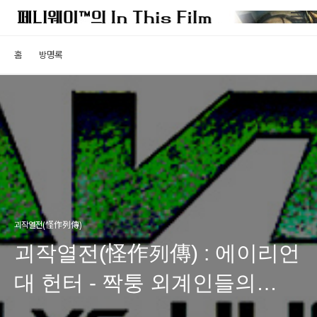
홈
방명록
괴작열전(怪作列傳)
괴작열전(怪作列傳) : 에이리언
대 헌터 - 짝퉁 외계인들의
싼티나는 혈전