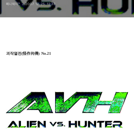
페니웨이™
2007. 12. 25. 12:33
괴작열전(怪作列傳) No.21