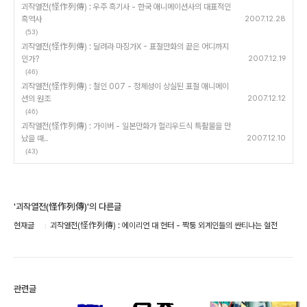
괴작열전(怪作列傳) : 우주 흑기사 - 한국 애니메이션사의 대표적인
흑역사
2007.12.28
(53)
괴작열전(怪作列傳) : 달려라 마징가X - 표절만화의 끝은 어디까지
인가?
2007.12.19
(46)
괴작열전(怪作列傳) : 철인 007 - 정체성이 상실된 표절 애니메이
션의 원조
2007.12.12
(46)
괴작열전(怪作列傳) : 가이버 - 일본만화가 헐리우드식 특촬물을 만
났을 때..
2007.12.10
(43)
'괴작열전(怪作列傳)'의 다른글
현재글
괴작열전(怪作列傳) : 에이리언 대 헌터 - 짝퉁 외계인들의 싼티나는 혈전
관련글