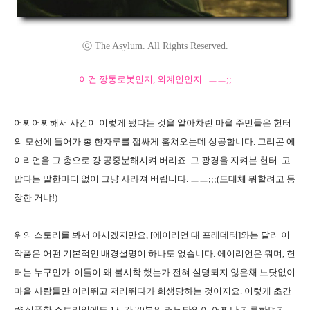
ⓒ The Asylum. All Rights Reserved.
이건 깡통로봇인지, 외계인인지.. ㅡㅡ;;
어찌어찌해서 사건이 이렇게 됐다는 것을 알아차린 마을 주민들은 헌터
의 모선에 들어가 총 한자루를 잽싸게 훔쳐오는데 성공합니다. 그리곤 에
이리언을 그 총으로 걍 공중분해시켜 버리죠. 그 광경을 지켜본 헌터. 고
맙다는 말한마디 없이 그냥 사라져 버립니다. ㅡㅡ;;;(도대체 뭐할려고 등
장한 거냐!)
위의 스토리를 봐서 아시겠지만요, [에이리언 대 프레데터]와는 달리 이
작품은 어떤 기본적인 배경설명이 하나도 없습니다. 에이리언은 뭐며, 헌
터는 누구인가. 이들이 왜 불시착 했는가 전혀 설명되지 않은채 느닷없이
마을 사람들만 이리뛰고 저리뛰다가 희생당하는 것이지요. 이렇게 초간
략 심플한 스토리임에도 1시간 20분의 러닝타임이 어찌나 지루하던지....