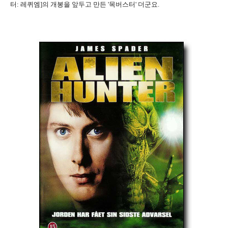
터: 레퀴엠]의 개봉을 앞두고 만든 '목버스터' 더군요.