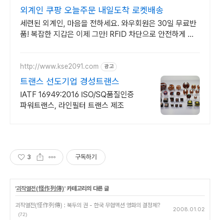
외계인 쿠팡 오늘주문 내일도착 로켓배송
세련된 외계인, 마음을 전하세요. 와우회원은 30일 무료반
품! 복잡한 지갑은 이제 그만! RFID 차단으로 안전하게 수
납하세요.
http://www.kse2091.com
광고
트랜스 선도기업 경성트랜스
IATF 16949:2016 ISO/SQ품질인증
파워트랜스, 라인필터 트랜스 제조
3
구독하기
'
괴작열전(怪作列傳)
' 카테고리의 다른 글
괴작열전(怪作列傳) : 북두의 권 - 한국 무협액션 영화의 결정체?
2008.01.02
(72)