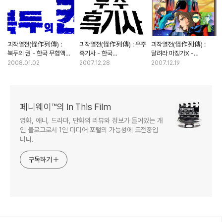
괴작열전(怪作列傳) :
괴작열전(怪作列傳) : 우주
괴작열전(怪作列傳) :
북두의 권 - 한국 무협액션
흑기사 - 한국
달려라 마징가X -
영화의 결정체?
애니메이션사의 대표적인
표절만화의 끝은
2008.01.02
2007.12.28
2007.12.19
흑역사
어디까지인가?
페니웨이™의 In This Film
영화, 애니, 드라마, 만화의 리뷰와 정보가 들어있는 개
인 블로그로서 1인 미디어 포털의 가능성에 도전중입
니다.
구독하기