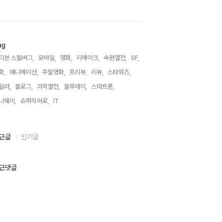
ag
티븐 스필버그,
모바일,
영화,
리메이크,
속편열전,
SF,
화,
애니메이션,
주말영화,
프리뷰,
리뷰,
스타워즈,
릴러,
블로그,
괴작열전,
블루레이,
스마트폰,
니웨이,
슈퍼히어로,
IT,
근글
인기글
근댓글