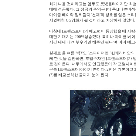
화가 나올 것이라고는 엄두도 못냈을터이지만 최
데에 성공했다. 그 성공의 주역은 [더 록],[나쁜녀
마이클 베이와 일찌감치 '천재'의 칭호를 얻은 스티
시껄렁한 CG영화가 될 것이라고 예상하지 않았다.
마침내 [트랜스포머]의 예고편이 등장했을 때 사
대한 기대치는 200%상승했다. 특히나 마이클 베이
시간 내내 때려 부수기만 해주면 된다'며 이미 예
실제로 올 여름 '빅3'인 [스파이더맨 3],[캐리비안
케 한 것을 감안하면, 후발주자인 [트랜스포머]가 
로 경이롭다. 서두에서도 언급했듯이 각 포털사이트의
온통 [트랜스포머]이야기 뿐이다. 2번은 기본이고
(?)를 비교분석한 글까지 눈에 띈다.