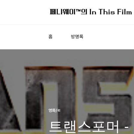
홈
방명록
영화/ㅌ
트랜스포머 -