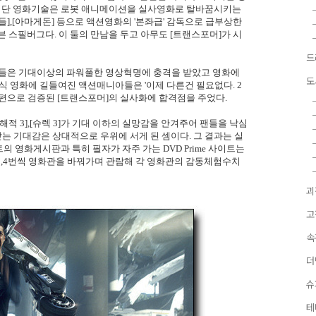
첨단 영화기술은 로봇 애니메이션을 실사영화로 탈바꿈시키는
석들],[아마게돈] 등으로 액션영화의 '본좌급' 감독으로 급부상한
븐 스필버그다. 이 둘의 만남을 두고 아무도 [트랜스포머]가 시
드
람들은 기대이상의 파워풀한 영상혁명에 충격을 받았고 영화에
도
식 영화에 길들여진 액션매니아들은 '이제 다른건 필요없다. 2
고편으로 검증된 [트랜스포머]의 실사화에 합격점을 주었다.
의 해적 3],[슈렉 3]가 기대 이하의 실망감을 안겨주어 팬들을 낙심
받는 기대감은 상대적으로 우위에 서게 된 셈이다. 그 결과는 실
 영화게시판과 특히 필자가 자주 가는 DVD Prime 사이트는
 3,4번씩 영화관을 바꿔가며 관람해 각 영화관의 감동체험수치
괴
고
속
더
슈
테