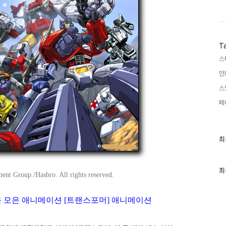
T
스
만
스
페
최
최
근
글
과
인
최
ent Group./Hasbro. All rights reserved.
기
글
 모은 애니메이션 [트랜스포머] 애니메이션