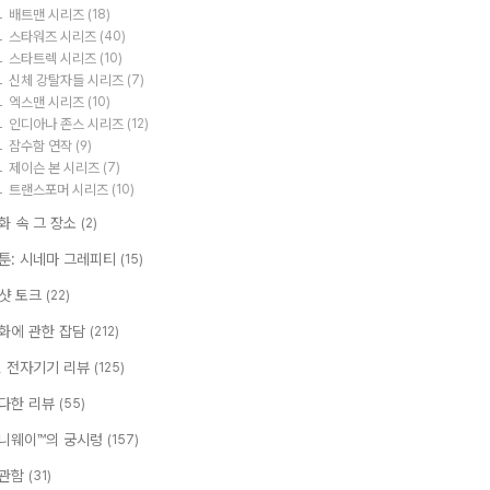
배트맨 시리즈
(18)
스타워즈 시리즈
(40)
스타트렉 시리즈
(10)
신체 강탈자들 시리즈
(7)
엑스맨 시리즈
(10)
인디아나 존스 시리즈
(12)
잠수함 연작
(9)
제이슨 본 시리즈
(7)
트랜스포머 시리즈
(10)
화 속 그 장소
(2)
툰: 시네마 그레피티
(15)
샷 토크
(22)
화에 관한 잡담
(212)
T, 전자기기 리뷰
(125)
다한 리뷰
(55)
니웨이™의 궁시렁
(157)
관함
(31)