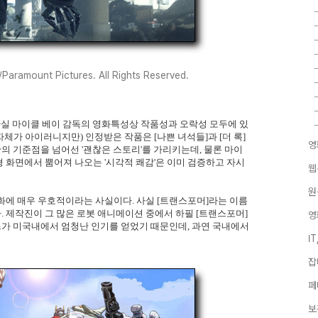
Paramount Pictures. All Rights Reserved.
사실 마이클 베이 감독의 영화특성상 작품성과 오락성 모두에 있
 자체가 아이러니지만) 인정받은 작품은 [나쁜 녀석들]과 [더 록]
영
 기준점을 넘어선 '괜찮은 스토리'를 가리키는데, 물론 마이
 화면에서 뿜어져 나오는 '시각적 쾌감'은 이미 검증하고 자시
웹
원
화에 매우 우호적이라는 사실이다. 사실 [트랜스포머]라는 이름
 제작진이 그 많은 로봇 애니메이션 중에서 하필 [트랜스포머]
영
가 미국내에서 엄청난 인기를 얻었기 때문인데, 과연 국내에서
I
잡
페
보