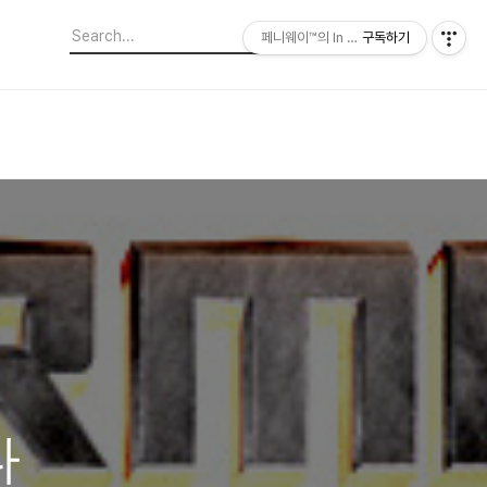
페니웨이™의 In This Film
구독하기
다