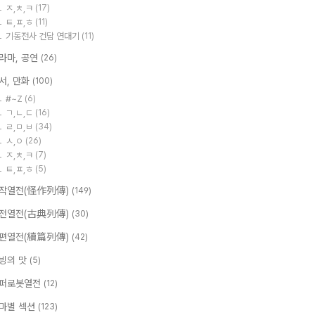
ㅈ,ㅊ,ㅋ
(17)
ㅌ,ㅍ,ㅎ
(11)
기동전사 건담 연대기
(11)
라마, 공연
(26)
서, 만화
(100)
#~Z
(6)
ㄱ,ㄴ,ㄷ
(16)
ㄹ,ㅁ,ㅂ
(34)
ㅅ,ㅇ
(26)
ㅈ,ㅊ,ㅋ
(7)
ㅌ,ㅍ,ㅎ
(5)
작열전(怪作列傳)
(149)
전열전(古典列傳)
(30)
편열전(續篇列傳)
(42)
빙의 맛
(5)
퍼로봇열전
(12)
마별 섹션
(123)